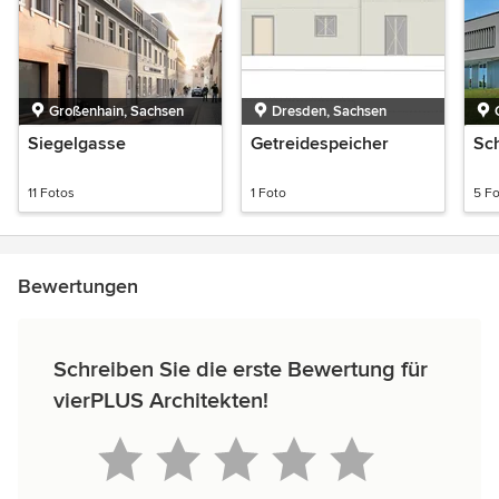
Großenhain, Sachsen
Dresden, Sachsen
Siegelgasse
Getreidespeicher
Sc
11 Fotos
1 Foto
5 F
Bewertungen
Schreiben Sie die erste Bewertung für
vierPLUS Architekten!