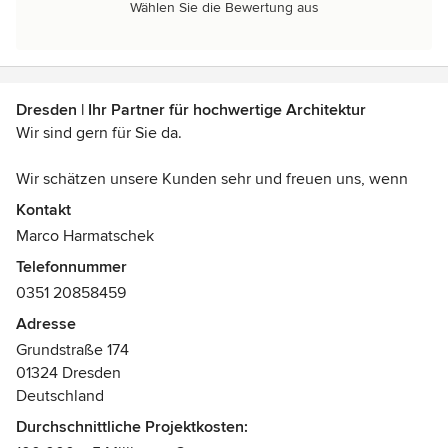
Wählen Sie die Bewertung aus
Dresden | Ihr Partner für hochwertige Architektur
Wir sind gern für Sie da.
Wir schätzen unsere Kunden sehr und freuen uns, wenn
wir Sie zu einem Erstgespräch in unserem VIERPLUS-
Kontakt
Standort Dresden begrüßen dürfen. Nutzen Sie ebenfalls
Marco Harmatschek
unseren Onlinekontakt. Einfach Termin Buchen und wir
Telefonnummer
melden uns umgehend bei Ihnen.
0351 20858459
Adresse
Grundstraße 174
01324 Dresden
Deutschland
Durchschnittliche Projektkosten: