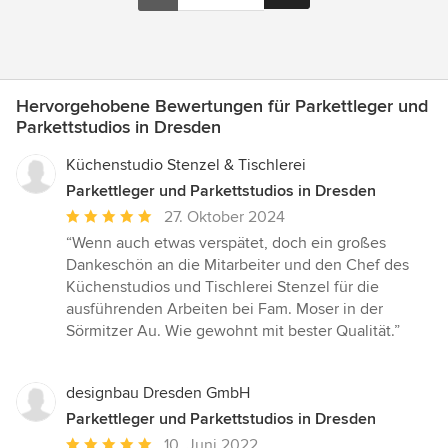
Hervorgehobene Bewertungen für Parkettleger und
Parkettstudios in Dresden
Küchenstudio Stenzel & Tischlerei
Parkettleger und Parkettstudios in Dresden
Durchschnittliche
27. Oktober 2024
Bewertung:
“Wenn auch etwas verspätet, doch ein großes
5
Dankeschön an die Mitarbeiter und den Chef des
von
Küchenstudios und Tischlerei Stenzel für die
5
ausführenden Arbeiten bei Fam. Moser in der
Sternen
Sörmitzer Au. Wie gewohnt mit bester Qualität.”
designbau Dresden GmbH
Parkettleger und Parkettstudios in Dresden
Durchschnittliche
10. Juni 2022