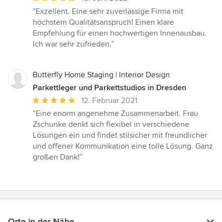
Bewertung:
“Exzellent. Eine sehr zuverlässige Firma mit
5
höchstem Qualitätsanspruch! Einen klare
von
Empfehlung für einen hochwertigen Innenausbau.
5
Ich war sehr zufrieden.”
Sternen
Butterfly Home Staging | Interior Design
Parkettleger und Parkettstudios in Dresden
Durchschnittliche
12. Februar 2021
Bewertung:
“Eine enorm angenehme Zusammenarbeit. Frau
5
Zschunke denkt sich flexibel in verschiedene
von
Lösungen ein und findet stilsicher mit freundlicher
5
und offener Kommunikation eine tolle Lösung. Ganz
Sternen
großen Dank!”
Orte in der Nähe