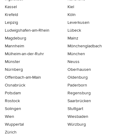
Kassel
Kiel
Krefeld
Köln
Leipzig
Leverkusen
Ludwigshafen-am-Rhein
Lübeck
Magdeburg
Mainz
Mannheim
Mönchen­gladbach
Mülheim-an-der-Ruhr
München
Münster
Neuss
Nürnberg
Oberhausen
Offenbach-am-Main
Oldenburg
Osnabrück
Paderborn
Potsdam
Regensburg
Rostock
Saarbrücken
Solingen
Stuttgart
Wien
Wiesbaden
Wuppertal
Würzburg
Zürich