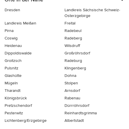
Dresden
Landkreis Sächsische Schweiz-
Osterzgebirge
Landkreis Meißen
Freital
Pirna
Radebeul
Coswig
Radeberg
Heidenau
Wilsdruff
Dippoldiswalde
Großröhrsdorf
Groitzsch
Radeburg
Pulsnitz
Klingenberg
Glashütte
Dohna
Mügeln
Stolpen
Tharandt
Arnsdorf
Königsbrück
Rabenau
Pretzschendorf
Dürrröhrsdorf
Pesterwitz
Reinhardtsgrimma
Lichtenberg/Erzgebirge
Albertstadt