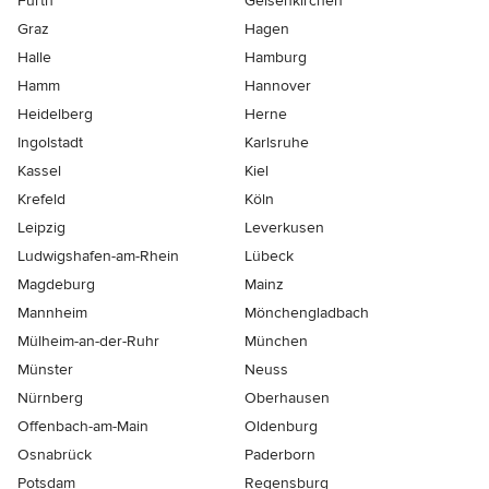
Fürth
Gelsenkirchen
Graz
Hagen
Halle
Hamburg
Hamm
Hannover
Heidelberg
Herne
Ingolstadt
Karlsruhe
Kassel
Kiel
Krefeld
Köln
Leipzig
Leverkusen
Ludwigshafen-am-Rhein
Lübeck
Magdeburg
Mainz
Mannheim
Mönchen­gladbach
Mülheim-an-der-Ruhr
München
Münster
Neuss
Nürnberg
Oberhausen
Offenbach-am-Main
Oldenburg
Osnabrück
Paderborn
Potsdam
Regensburg