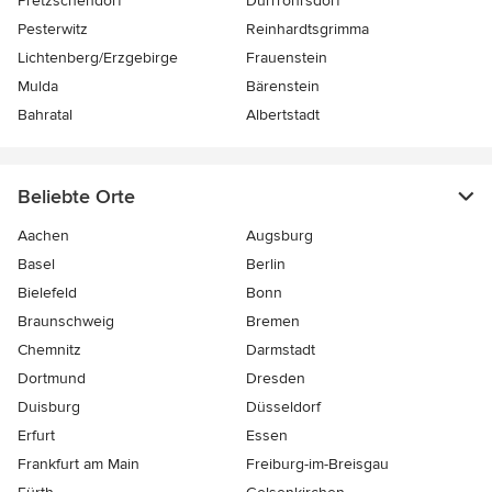
Pretzschendorf
Dürrröhrsdorf
Pesterwitz
Reinhardtsgrimma
Lichtenberg/Erzgebirge
Frauenstein
Mulda
Bärenstein
Bahratal
Albertstadt
Beliebte Orte
Aachen
Augsburg
Basel
Berlin
Bielefeld
Bonn
Braunschweig
Bremen
Chemnitz
Darmstadt
Dortmund
Dresden
Duisburg
Düsseldorf
Erfurt
Essen
Frankfurt am Main
Freiburg-im-Breisgau