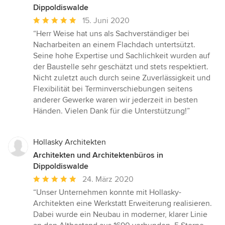
Dippoldiswalde
Durchschnittliche
15. Juni 2020
Bewertung:
“Herr Weise hat uns als Sachverständiger bei
5
Nacharbeiten an einem Flachdach untertsützt.
von
Seine hohe Expertise und Sachlichkeit wurden auf
5
der Baustelle sehr geschätzt und stets respektiert.
Sternen
Nicht zuletzt auch durch seine Zuverlässigkeit und
Flexibilität bei Terminverschiebungen seitens
anderer Gewerke waren wir jederzeit in besten
Händen. Vielen Dank für die Unterstützung!”
Hollasky Architekten
Architekten und Architektenbüros in
Dippoldiswalde
Durchschnittliche
24. März 2020
Bewertung:
“Unser Unternehmen konnte mit Hollasky-
5
Architekten eine Werkstatt Erweiterung realisieren.
von
Dabei wurde ein Neubau in moderner, klarer Linie
5