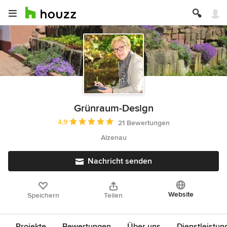
Grünraum-Design
Durchschnittliche Bewertung: 4.9 von 5 Sternen
4,9
21 Bewertungen
Alzenau
Nachricht senden
Website
Speichern
Teilen
Projekte
Bewertungen
Über uns
Dienstleistun