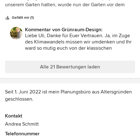
5
unserem Garten hatten, wurde nun der Garten vor dem
Sternen
Haus komplett umgestaltet. Die trockenen und heißen
Sommer der letzten Jahre zehrten am Rasen. Frau Schmitt
Gefällt mir (1)
beriet uns über die Optionen für eine möglichst naturnahe,
Kommentar von Grünraum-Design:
bienenfreundliche Bepflanzung. Wir entschieden uns für
Liebe Uli, Danke für Euer Vertrauen. Ja, im Zuge
Präriestauden im verschiedenen Wuchshöhen, Farben und
des Klimawandels müssen wir umdenken und Ihr
Blütezeiten. Es sieht bereits jetzt schön bunt aus. Wenn in
ward so mutig euch von der klassischen
den nächsten Jahren dann alles ineinander übergehen
Rasenfläche zu verabschieden und eine
wird, wird es traumhaft werden. Danke für die wiederum
Präriestauden oder Mischstaudenpflanzung in den
hervorragende und freundschaftliche Zusammenarbeit!
gewünschten Farben und Standortansprüchen
Alle 21 Bewertungen laden
anlegen zu lassen. Ihr seid in unserer Region nun
Vorreiter und zeigt, dass trotz Trockenheit
Blütenreichtum auch ohne große Pflege möglich
Seit 1. Juni 2022 ist mein Planungsbüro aus Altersgründen
ist. Wünsche Euch viel und langlebige Freude mit
der sich entwickelnden Blütenpracht. Eure
geschlossen.
Gartenplanerin
Bei meinen Kunden, Kollegen und Geschäftspartnern
Kontakt
möchte ich mich für das Vertrauen bedanken!
Andrea Schmitt
Telefonnummer
Bleiben Sie gesund!