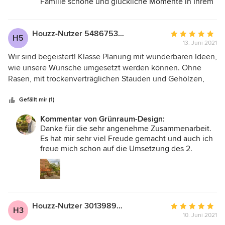
Familie schöne und glückliche Momente in Ihrem
der beauftragten Gartenbaufirma und kümmerte sich sehr
Garten!
gut um die ordnungsgemäße Durchführung der Arbeiten.
Danke auch für ihre Weiterempfehlung, die ich
Wir konnten uns stets auf sie verlassen, so dass wir
allerdings nicht mehr entgegennehmen kann, da
Houzz-Nutzer 548675336
Durchschnittlic
H5
ich in den Ruhestand gegangen bin und leider
nebenbei auch noch ausreichend Zeit für unseren
13. Juni 2021
Bewertung:
keine/n Nachfolger/in gefunden habe.
Nachwuchs hatten und die Arbeiten dennoch einwandfrei
5
Wir sind begeistert! Klasse Planung mit wunderbaren Ideen,
durchgeführt wurden. Auch nach Abschluss der Arbeiten
von
wie unsere Wünsche umgesetzt werden können. Ohne
stand sie uns noch mit ihrer Expertise zur Verfügung und
5
Rasen, mit trockenverträglichen Stauden und Gehölzen,
war auch bereit sich noch mal der nicht angegangenen
Sternen
schönen Wegen und Sitzplätzen. Ausschreibung und
Pflanzen anzunehmen. Sie behält auch die klimatischen
Zusammenarbeit mit dem Garten - und Landschaftsbauer
Gefällt mir (1)
Veränderungen im Blick. Unsere Staudenbeete müssen
hat gut geklappt. Wir freuen uns auf den 2. Bauabschnitt!
Kommentar von Grünraum-Design:
nicht gegossen werden und sehen trotzdem hervorragend
Danke für die sehr angenehme Zusammenarbeit.
aus. Wir können Frau Schmitt ohne Einschränkungen
Es hat mir sehr viel Freude gemacht und auch ich
weiterempfehlen!
freue mich schon auf die Umsetzung des 2.
Bauabschnitts.
Houzz-Nutzer 301398958
Durchschnittlic
H3
10. Juni 2021
Bewertung: