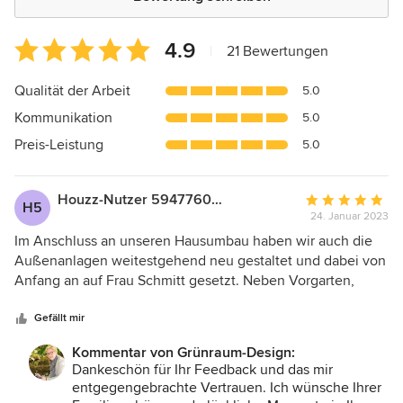
Durchschnittliche
4.9
|
21 Bewertungen
Bewertung:
4.9
Qualität der Arbeit
5.0
von
Kommunikation
5.0
5
Sternen
Preis-Leistung
5.0
Houzz-Nutzer 594776059
Durchschnittlic
H5
24. Januar 2023
Bewertung:
5
Im Anschluss an unseren Hausumbau haben wir auch die
von
Außenanlagen weitestgehend neu gestaltet und dabei von
5
Anfang an auf Frau Schmitt gesetzt. Neben Vorgarten,
Sternen
Rasen, Hecken, Rückschnitt bestehender und Pflanzung
neuer Gehölze und Sträucher lag uns vor allem die
Gefällt mir
Neugestaltung der Terrasse sehr am Herzen. Hier konnte
Kommentar von Grünraum-Design:
sie uns mit mehreren sehr verschiedenen Entwürfen die
Dankeschön für Ihr Feedback und das mir
Möglichkeiten aufzeigen und uns inspirieren. Während der
entgegengebrachte Vertrauen. Ich wünsche Ihrer
Umsetzungsphase überwachte Frau Schmitt die Arbeiten