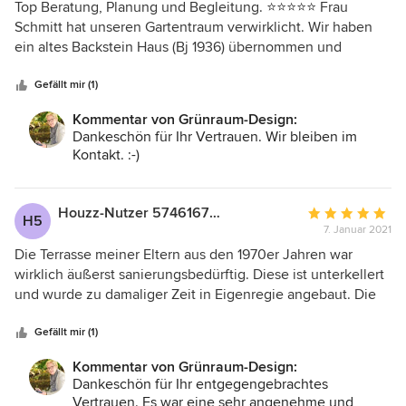
5
Top Beratung, Planung und Begleitung. ⭐️⭐️⭐️⭐️⭐️ Frau
von
Schmitt hat unseren Gartentraum verwirklicht. Wir haben
5
ein altes Backstein Haus (Bj 1936) übernommen und
Sternen
renoviert. Unsere Vorstellung baulich alt und neu
zusammenzufügen haben wir erreicht. Der Garten war neu
Gefällt mir (1)
anzulegen und Frau Schmitt hat mit ihrer Erfahrung und
Kommentar von Grünraum-Design:
Sachkunde unsere Wünsche in die richtigen Bahnen
Dankeschön für Ihr Vertrauen. Wir bleiben im
gelenkt. Wir sind sehr gespannt auf die neuangelegte
Kontakt. :-)
Mikrokleewiese und können schon heute erahnen wie die
Vielzahl der ausgesuchten Stauden und Gräser für uns und
unsere Mitbewohner, die Insekten und Vögel eine
Houzz-Nutzer 574616702
Durchschnittlic
H5
Wohlfühlen Oase wird.
7. Januar 2021
Bewertung:
5
Die Terrasse meiner Eltern aus den 1970er Jahren war
von
wirklich äußerst sanierungsbedürftig. Diese ist unterkellert
5
und wurde zu damaliger Zeit in Eigenregie angebaut. Die
Sternen
Wände des Kellerraumes sind unter der Böschung
verborgen. Im Keller waren bereits Feuchtigkeitsschäden
Gefällt mir (1)
sichtbar, also wurde der Bereich der Kellerwände von
Kommentar von Grünraum-Design:
außen freigelegt und neu gegen Feuchtigkeit geschützt.
Dankeschön für Ihr entgegengebrachtes
Die Außentreppe war ebenfalls marode und wurde ersetzt.
Vertrauen. Es war eine sehr angenehme und