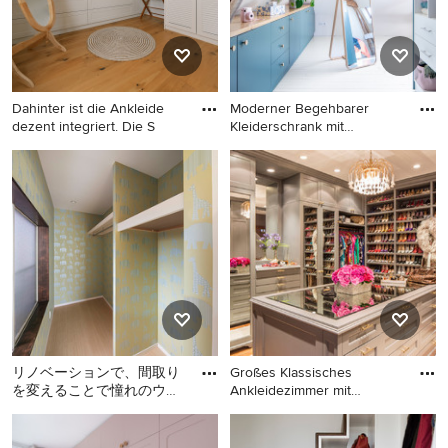
Schränken in Paris
Dahinter ist die Ankleide
Moderner Begehbarer
dezent integriert. Die S
Kleiderschrank mit
flächenbünd
Kleines Skandinavisches
Moderner Begehbarer
Ankleidezimmer mit
Kleiderschrank mit
Ankleidebereich, weißen
flächenbündigen
Schränken, braunem
Schrankfronten, blauen
Holzboden, braunem Boden
Schränken, weißem Boden
und Tapetendecke in Berlin
und gewölbter Decke in
Bordeaux
リノベーションで、間取り
Großes Klassisches
を変えることで憧れのウォ
Ankleidezimmer mit
ークインクローゼットをつ
Ankleidebere
Kleiner Skandinavischer
Großes Klassisches
くりました。耐震補強をす
Begehbarer Kleiderschrank
Ankleidezimmer mit
る事