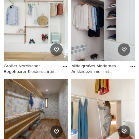
Kleiderschrank mit
Begehbarer Kleiderschrank
Glasfronten, dunklem
mit hellbraunen
Holzboden und braunem
Holzschränken,
Boden in Berlin
Teppichboden und
Glasfronten in Stockholm
Großer Nordischer
Mittelgroßes Modernes
Begehbarer Kleiderschrank
Ankleidezimmer mit
mit he
flächenbü
Großer Nordischer
Mittelgroßes Modernes
Begehbarer Kleiderschrank
Ankleidezimmer mit
mit hellem Holzboden,
flächenbündigen
offenen Schränken und
Schrankfronten, weißen
beigem Boden in Paris
Schränken und braunem
Holzboden in Mailand