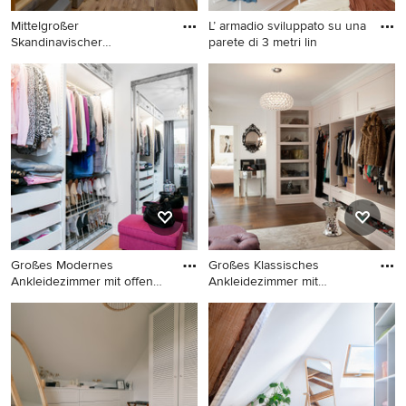
Mittelgroßer
L’ armadio sviluppato su una
Skandinavischer
parete di 3 metri lin
Begehbarer Kleidersch
Mittelgroßer Skandinavischer
EIngebautes Nordisches
Begehbarer Kleiderschrank
Ankleidezimmer mit
mit braunem Holzboden,
flächenbündigen
Tapetendecke und braunem
Schrankfronten in Rom
Boden in Sonstige
Großes Modernes
Großes Klassisches
Ankleidezimmer mit offenen
Ankleidezimmer mit
Schränk
Ankleidebere
Großes Modernes
Großes Klassisches
Ankleidezimmer mit offenen
Ankleidezimmer mit
Schränken in Malmö
Ankleidebereich, offenen
Schränken, braunem
Holzboden und weißen