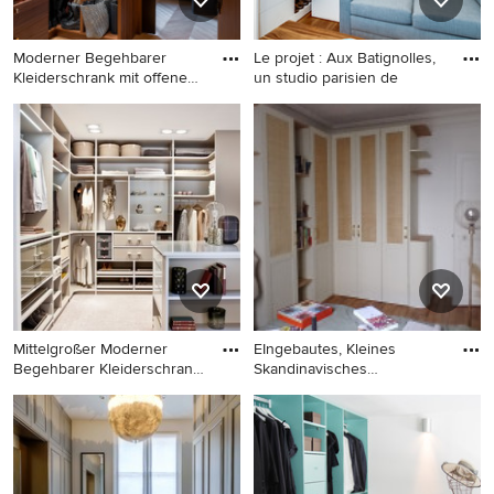
Moderner Begehbarer
Le projet : Aux Batignolles,
Kleiderschrank mit offenen
un studio parisien de
Sch
Moderner Begehbarer
EIngebautes, Kleines
Kleiderschrank mit offenen
Nordisches Ankleidezimmer
Schränken, hellbraunen
mit weißen Schränken,
Holzschränken, hellem
flächenbündigen
Holzboden und beigem
Schrankfronten und braunem
Boden in Paris
Holzboden in Paris
Mittelgroßer Moderner
EIngebautes, Kleines
Begehbarer Kleiderschrank
Skandinavisches
mi
Ankleidezimme
Mittelgroßer Moderner
EIngebautes, Kleines
Begehbarer Kleiderschrank
Skandinavisches
mit offenen Schränken,
Ankleidezimmer mit
Teppichboden und beigem
Schrankfronten im Shaker-