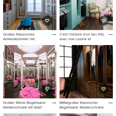
Boden in Köln
Stil, beigen Schränken,
braunem Holzboden, beigem
Boden und eingelassener
Decke in Paris
Großes Klassisches
C’est l’histoire d’un lieu XXL
Ankleidezimmer mit
avec une cuisine et
Ankleidebere
Großes Klassisches
Großes Modernes
Ankleidezimmer mit
Ankleidezimmer mit
Ankleidebereich, profilierten
Ankleidebereich, offenen
Schrankfronten, grauen
Schränken, blauen
Schränken und hellem
Schränken und dunklem
Holzboden in Paris
Holzboden in Paris
Großer Stilmix Begehbarer
Mittelgroßer Klassischer
Kleiderschrank mit Glasf
Begehbarer Kleiderschrank
Großer Stilmix Begehbarer
Mittelgroßer Klassischer