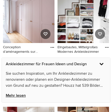
mit offenen Schränken,
Ankleidebereich, offenen
grünen Schränken, hellem
Schränken, braunem
Holzboden und beigem
Holzboden und grauen
Boden in Sonstige
Schränken in Madrid
Conception
EIngebautes, Mittelgroßes
d’aménagements sur
Modernes Ankleidezimmer
mesure pour une mais
EIngebautes, Mittelgroßes
EIngebautes, Mittelgroßes
Ankleidezimmer für Frauen Ideen und Design
Landhaus Ankleidezimmer
Modernes Ankleidezimmer
mit hellem Holzboden in
mit offenen Schränken,
Sie suchen Inspiration, um Ihr Ankleidezimmer zu
Paris
weißen Schränken und
renovieren oder planen ein Designer-Ankleidezimmer
braunem Holzboden in Paris
von Grund auf neu zu gestalten? Houzz hat 539 Bilder
der besten Designer, Inneneinrichter und Architekten
Mehr lesen
dieses Landes, unter anderem von Anne Chemineau -
Decor Interieur und BOIS 9 / Bruno Martin. Sehen Sie sich
Fotos in vielen verschiedenen Farben und Stilen an –