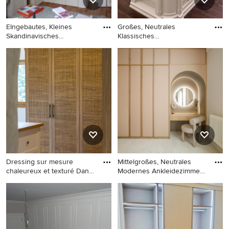
EIngebautes, Kleines
Großes, Neutrales
Skandinavisches
Klassisches
Ankleidezimme
Ankleidezimmer mit E
EIngebautes, Kleines
Großes, Neutrales
Skandinavisches
Klassisches Ankleidezimmer
Ankleidezimmer mit
mit Einbauschrank,
Schrankfronten im Shaker-
Schrankfronten im Shaker-
Stil, beigen Schränken,
Stil, weißen Schränken,
braunem Holzboden, beigem
dunklem Holzboden und
Boden und eingelassener
braunem Boden in New York
Decke in Paris
Dressing sur mesure
Mittelgroßes, Neutrales
chaleureux et texturé Dans
Modernes Ankleidezimmer
ce
mi
Großes, Neutrales
Mittelgroßes, Neutrales
Klassisches Ankleidezimmer
Modernes Ankleidezimmer
mit Ankleidebereich,
mit Ankleidebereich,
Schrankfronten im Shaker-
Schrankfronten im Shaker-