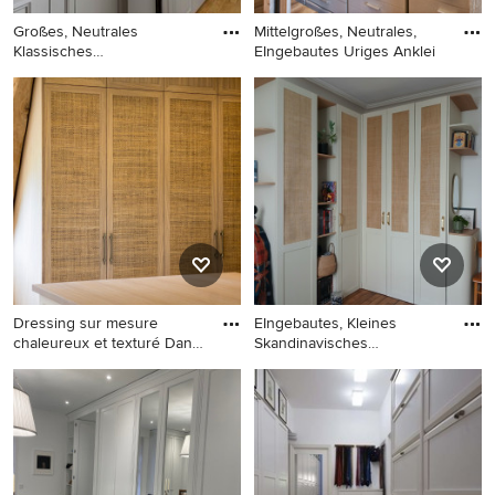
Großes, Neutrales
Mittelgroßes, Neutrales,
Klassisches
EIngebautes Uriges Anklei
Ankleidezimmer mit A
Großes, Neutrales
Mittelgroßes, Neutrales,
Klassisches Ankleidezimmer
EIngebautes Uriges
mit Ankleidebereich,
Ankleidezimmer mit hellem
Schrankfronten im Shaker-
Holzboden, Schrankfronten
Stil, grauen Schränken,
im Shaker-Stil und
hellem Holzboden und
hellbraunen Holzschränken
braunem Boden in Paris
in Turin
Dressing sur mesure
EIngebautes, Kleines
chaleureux et texturé Dans
Skandinavisches
ce
Ankleidezimme
Großes, Neutrales
EIngebautes, Kleines
Klassisches Ankleidezimmer
Skandinavisches
mit Ankleidebereich,
Ankleidezimmer mit
Schrankfronten im Shaker-
Schrankfronten im Shaker-
Stil, hellen Holzschränken
Stil, beigen Schränken,