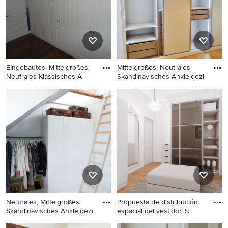
Stil, hellen Holzschränken
Stil, hellbraunen
und hellem Holzboden in
Holzschränken,
Paris
Teppichboden und beigem
Boden in Paris
EIngebautes, Mittelgroßes,
Mittelgroßes, Neutrales
Neutrales Klassisches A
Skandinavisches Ankleidezi
EIngebautes, Mittelgroßes,
Mittelgroßes, Neutrales
Neutrales Klassisches
Skandinavisches
Ankleidezimmer mit
Ankleidezimmer mit
Schrankfronten im Shaker-
Einbauschrank,
Stil, weißen Schränken und
Schrankfronten im Shaker-
dunklem Holzboden in
Stil, weißen Schränken,
Sonstige
Laminat und braunem Boden
in Malaga
Neutrales, Mittelgroßes
Propuesta de distribución
Skandinavisches Ankleidezi
espacial del vestidor. S
Neutrales, Mittelgroßes
Kleiner Klassischer