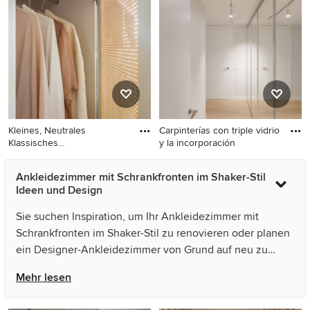
mit Ankleidebereich,
mit Einbauschrank,
Schrankfronten im Shaker-
Schrankfronten im Shaker-
Stil, hellbraunen
Stil, beigen Schränken,
Holzschränken,
braunem Holzboden und
Teppichboden und beigem
braunem Boden in Barcelona
Boden in Paris
Kleines, Neutrales
Carpinterías con triple vidrio
Klassisches
y la incorporación
Ankleidezimmer mit
Kleines, Neutrales
Mittelgroßer, Neutraler
Ankleidezimmer mit Schrankfronten im Shaker-Stil
Klassisches Ankleidezimmer
Moderner Begehbarer
Ideen und Design
mit Einbauschrank,
Kleiderschrank mit
Schrankfronten im Shaker-
Schrankfronten im Shaker-
Sie suchen Inspiration, um Ihr Ankleidezimmer mit
Stil und hellen
Stil, braunem Holzboden und
Schrankfronten im Shaker-Stil zu renovieren oder planen
Holzschränken in Madrid
braunem Boden in Madrid
ein Designer-Ankleidezimmer von Grund auf neu zu
gestalten? Houzz hat 38 Bilder der besten Designer,
Mehr lesen
Inneneinrichter und Architekten dieses Landes, unter
anderem von Inside Rénovation & Décoration d'intérieurs