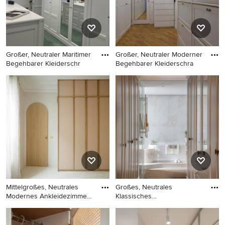
und hellem Holzboden in
braunem Holzboden, beigem
Paris
Boden und eingelassener
Decke in Paris
Großer, Neutraler Maritimer
Großer, Neutraler Moderner
Begehbarer Kleiderschr
Begehbarer Kleiderschra
Großer, Neutraler Maritimer
Großer, Neutraler Moderner
Begehbarer Kleiderschrank
Begehbarer Kleiderschrank
mit Schrankfronten im
mit Schrankfronten im
Shaker-Stil, weißen
Shaker-Stil, weißen
Schränken und
Schränken und hellem
Teppichboden in Sonstige
Holzboden in Rom
Mittelgroßes, Neutrales
Großes, Neutrales
Modernes Ankleidezimmer
Klassisches
mi
Ankleidezimmer mit E
Mittelgroßes, Neutrales
Großes, Neutrales
Modernes Ankleidezimmer
Klassisches Ankleidezimmer