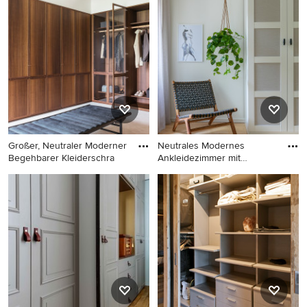
Skandinavisches
Begehbarer Kleiderschrank
Ankleidezimmer mit
mit Schrankfronten im
Schrankfronten im Shaker-
Shaker-Stil, hellen
Stil, weißen Schränken und
Holzschränken, braunem
Ankleidebereich in
Holzboden, braunem Boden
Kopenhagen
und eingelassener Decke in
Madrid
Großer, Neutraler Moderner
Neutrales Modernes
Begehbarer Kleiderschra
Ankleidezimmer mit
Ankleidebere
Großer, Neutraler Moderner
Neutrales Modernes
Begehbarer Kleiderschrank
Ankleidezimmer mit
mit Schrankfronten im
Ankleidebereich,
Shaker-Stil, hellbraunen
Schrankfronten im Shaker-
Holzschränken,
Stil, weißen Schränken und
Teppichboden und beigem
hellem Holzboden in Berlin
Boden in Kopenhagen