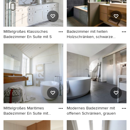
Nizza
Holzboden,
Aufsatzwaschbecken,
Waschtisch aus Holz,
flächenbündigen
Schrankfronten und weißer
Mittelgroßes Klassisches
Badezimmer mit hellen
Wandfarbe in Sonstige
Badezimmer En Suite mit S
Holzschränken, schwarzen
Fli
Mittelgroßes Klassisches
Badezimmer mit hellen
Badezimmer En Suite mit
Holzschränken, schwarzen
Schrankfronten im Shaker-
Fliesen,
Stil, weißen Schränken,
Aufsatzwaschbecken,
japanischer Badewanne,
Einzelwaschbecken,
weißen Fliesen,
schwebendem Waschtisch,
Keramikfliesen, weißer
japanischer Badewanne,
Wandfarbe,
Nasszelle und Holzdecke
Einbauwaschbecken,
Quarzwerkstein-Waschtisch,
Mittelgroßes Maritimes
Modernes Badezimmer mit
weißem Boden, weißer
Badezimmer En Suite mit
offenen Schränken, grauen
Waschtischplatte,
wei
Einzelwaschbecken und
Mittelgroßes Maritimes
Modernes Badezimmer mit
eingebautem Waschtisch in
Badezimmer En Suite mit
offenen Schränken, grauen