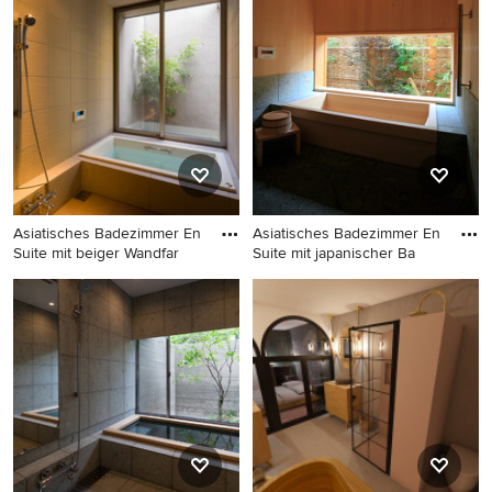
Badezimmer En Suite mit
Suite mit japanischer
japanischer Badewanne,
Badewanne, schwarzen
Nasszelle, Toilette mit
Fliesen, beiger Wandfarbe,
Aufsatzspülkasten, brauner
Holzdecke und Holzwänden
Wandfarbe, braunem
in Sonstige
Holzboden,
Wandwaschbecken und
braunem Boden in Tokio
Asiatisches Badezimmer En
Asiatisches Badezimmer En
Suite mit beiger Wandfar
Suite mit japanischer Ba
Asiatisches Badezimmer En
Asiatisches Badezimmer En
Suite mit beiger Wandfarbe,
Suite mit japanischer
beigem Boden, offener
Badewanne, grauer
Dusche, beigen Fliesen,
Wandfarbe und Holzwänden
beigen Schränken,
in Sonstige
japanischer Badewanne und
Nasszelle in Sonstige