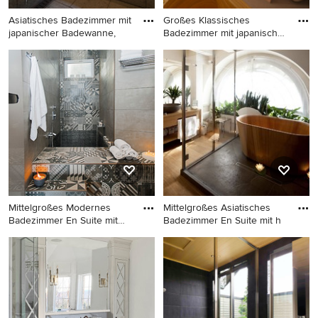
Asiatisches Badezimmer mit
Großes Klassisches
japanischer Badewanne,
Badezimmer mit japanischer
Bade
Asiatisches Badezimmer mit
Großes Klassisches
japanischer Badewanne,
Badezimmer mit japanischer
grauer Wandfarbe,
Badewanne, bodengleicher
bodengleicher Dusche,
Dusche, Wandtoilette, rosa
grauen Fliesen,
Fliesen, Mosaikfliesen,
Keramikfliesen und
grauer Wandfarbe,
Keramikboden in Tokio
Betonboden,
Peripherie
Trogwaschbecken,
Waschtisch aus Holz, grauem
Boden, Falttür-
Mittelgroßes Modernes
Mittelgroßes Asiatisches
Duschabtrennung, brauner
Badezimmer En Suite mit
Badezimmer En Suite mit h
Waschtischplatte, WC-Raum
Dusc
Mittelgroßes Modernes
und Steinwänden in Paris
Mittelgroßes Asiatisches
Badezimmer En Suite mit
Badezimmer En Suite mit
Duschnische, grauen Fliesen,
hellbraunen Holzschränken,
grauer Wandfarbe und
japanischer Badewanne,
japanischer Badewanne in
Duschbadewanne, braunem