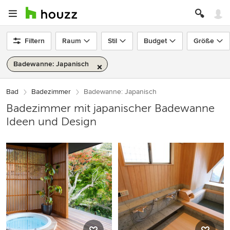
Filtern
Raum
Stil
Budget
Größe
Badewanne: Japanisch
Bad
Badezimmer
Badewanne: Japanisch
Badezimmer mit japanischer Badewanne
Ideen und Design