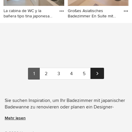
La cabina de WC y la
Großes Asiatisches
bañera tipo tina japonesa
Badezimmer En Suite mit
rev
japanis
Mittelgroßes Industrial
Großes Asiatisches
Badezimmer En Suite mit
Badezimmer En Suite mit
offenen Schränken, beigen
japanischer Badewanne,
Schränken, japanischer
Nasszelle, beigen Fliesen,
Badewanne,
Keramikfliesen, beiger
Duschbadewanne,
Wandfarbe, Keramikboden,
Wandtoilette, beiger
beigem Boden und offener
Wandfarbe, Betonboden,
Dusche in Sonstige
1
2
3
4
5
Wandwaschbecken, Marmor-
Waschbecken/Waschtisch,
beigem Boden, offener
Dusche und schwarzer
Sie suchen Inspiration, um Ihr Badezimmer mit japanischer
Waschtischplatte in
Badewanne zu renovieren oder planen ein Designer-
Barcelona
Badezimmer von Grund auf neu zu gestalten? Houzz hat
Mehr lesen
258 Bilder der besten Designer, Inneneinrichter und
Architekten dieses Landes, unter anderem von 株式会社岸