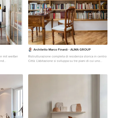
Architetto Marco Finardi - ALMA GROUP
er mit weißer
Ristrutturazione completa di residenza storica in centro
und
Città. L'abitazione si sviluppa su tre piani di cui uno
seminterrato ed uno sottotetto L'edificio è stato
trasformato in abitazione con attenzione ai dettagli e
allo sviluppo di ambienti carichi di stile. Attenzione
particolare alle esigenze del cliente che cercava uno
stile classico ed elegante.