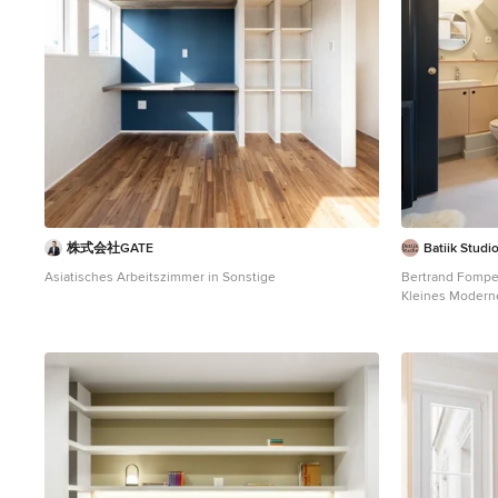
株式会社GATE
Batiik Studi
Asiatisches Arbeitszimmer in Sonstige
Bertrand Fompe
Kleines Modern
schwarzer Wandf