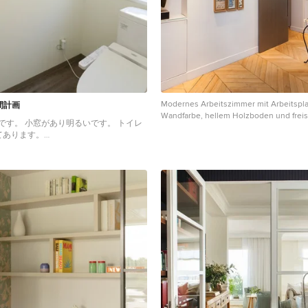
Modernes Arbeitszimmer mit Arbeitspla
間計画
Wandfarbe, hellem Holzboden und fre
です。 小窓があり明るいです。 トイレ
Schreibtisch in Paris
てあります。
mit weißer Wandfarbe und braunem