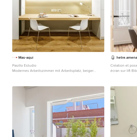
Mas-aqui
hetre.amen
Pasillo Estudio
Création et pose
Modernes Arbeitszimmer mit Arbeitsplatz, beiger
écran sur lift B
Wandfarbe, braunem Holzboden, Einbau-Schreibtisch
lingères avec p
und braunem Boden in Barcelona
en chêne et laq