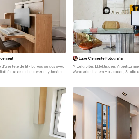
agement
Lupe Clemente Fotografía
 d'une tête de lit / bureau au dos avec
Mittelgroßes Eklektisches Arbeitszimm
ibliothèque en niche ouverte rythmée de
Wandfarbe, hellem Holzboden, Studio 
ortes Penderie toute hauteur Mobiliers
freistehendem Schreibtisch in Madrid
ue