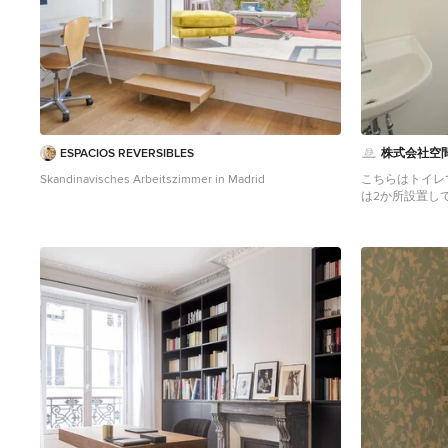
ESPACIOS REVERSIBLES
株式会社空
Skandinavisches Arbeitszimmer in Madrid
こちらはトイレ
は2か所設置し
Arbeitszimmer 
Boden in Tokio