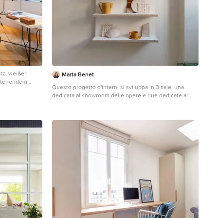
tz, weißer
Marta Benet
istehendem
Questo progetto d'interni si sviluppa in 3 sale: una
dedicata al showroom delle opere e due dedicate ai
laboratori, rispettivamente per la ceramica e i tessuti. La
prima sala è stata proiettata per essere versatile e per
poter esporre diversi tipi di opere. Si è inserito nella
sala una grande scatola di legno e un grande banco con
armadi nella parte inferiore per lo stoccaggio delle
piccole opere. Le tende separano gli spazi e
nascondono le aree di stoccaggio. Nella seconda e
terza sala, gli spazi sono stati disegnati per facilitare il
tipo di lavorazione che doveva svolgersi all'interno.
Nella sala per la ceramica, si è realizzato un banco di
lavoro con lavandino su misura.