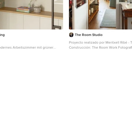
ing
The Room Studio
Proyecto realizado por Meritxell Ribé -
odernes Arbeitszimmer mit grüner
Construcción: The Room Work Fotografí
onstige
Fuertes
Mittelgroßes Skandinavisches Arbeitsz
Arbeitsplatz, braunem Holzboden und 
Schreibtisch in Sonstige