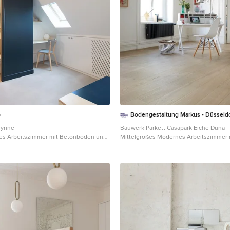
o
Bodengestaltung Markus - Düsseld
yrine
Bauwerk Parkett Casapark Eiche Duna
es Arbeitszimmer mit Betonboden und
Mittelgroßes Modernes Arbeitszimmer m
arbe in Paris
weißer Wandfarbe, hellem Holzboden 
freistehendem Schreibtisch in Düsseldo