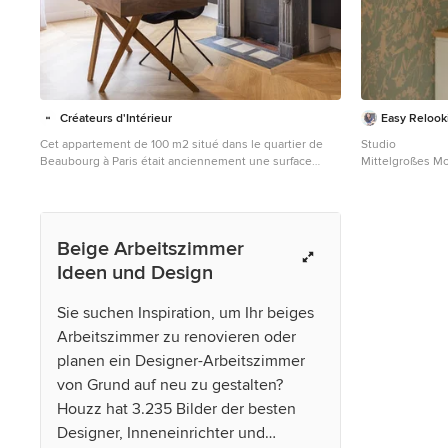
Créateurs d'Intérieur
Easy Relook
Cet appartement de 100 m2 situé dans le quartier de
Studio
Beaubourg à Paris était anciennement une surface
Mittelgroßes M
louée par une entreprise. Il ne présentait pas les
Wandfarbe in S
caractéristiques d'un lieu de vie habitable. Cette
rénovation était un réel défi : D'une part, il fallait adapter
le lieu et d'autre part allier l'esprit contemporain aux
Beige Arbeitszimmer
lignes classiques de l'haussmannien. C'est aujourd'hui
un appartement chaleureux où le blanc domine,
Ideen und Design
quelques pièces très foncées viennent apporter du
contraste.
Sie suchen Inspiration, um Ihr beiges
Arbeitszimmer zu renovieren oder
planen ein Designer-Arbeitszimmer
von Grund auf neu zu gestalten?
Houzz hat 3.235 Bilder der besten
Designer, Inneneinrichter und