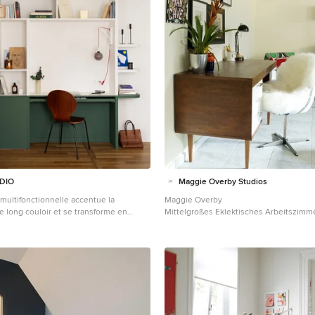
DIO
Maggie Overby Studios
multifonctionnelle accentue la
Maggie Overby
e long couloir et se transforme en
Mittelgroßes Eklektisches Arbeitszimme
le à manger. Cela permet d'optimiser
Wandfarbe, freistehendem Schreibtisch,
l'espace et de créer une zone de travail
Bodenfliesen und Arbeitsplatz in Nürn
i reste fidèle à l'esthétique globale de