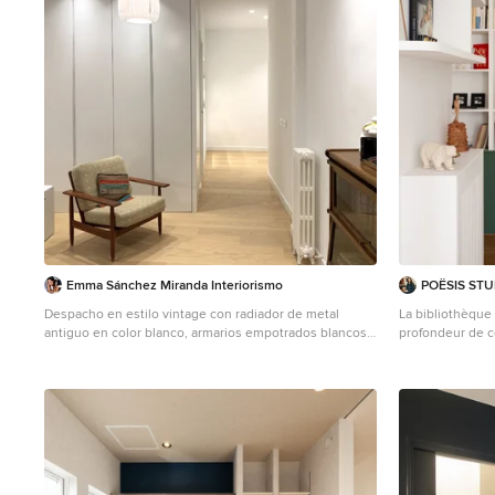
Emma Sánchez Miranda Interiorismo
POËSIS STU
Despacho en estilo vintage con radiador de metal
La bibliothèque 
antiguo en color blanco, armarios empotrados blancos,
profondeur de c
silla de madera y tapizada estilo vintage y lampara de
bureau côté sal
techo y focos empotrables en el armario
l'utilisation de 
fonctionnelle qu
l’appartement.