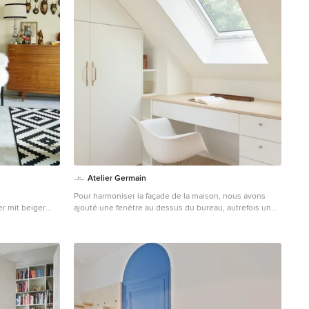
Atelier Germain
Pour harmoniser la façade de la maison, nous avons
r mit beiger
ajouté une fenêtre au dessus du bureau, autrefois un
 Porzellan-
dressing. Cela a permis d'ouvrir la pièce, de créer un
berg
véritable espace et d'y faire entrer la lumière naturelle.