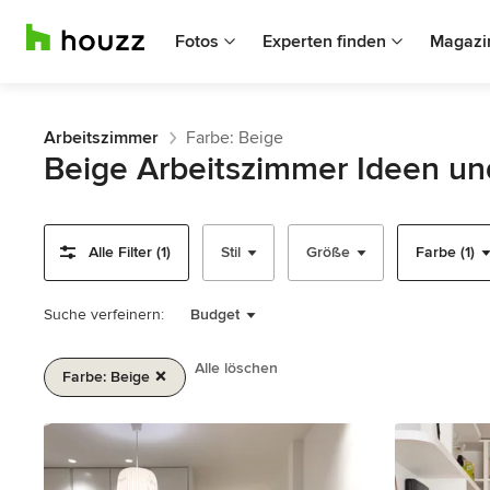
Fotos
Experten finden
Magazi
Arbeitszimmer
Farbe: Beige
Beige Arbeitszimmer Ideen un
Alle Filter (1)
Stil
Größe
Farbe (1)
Suche verfeinern:
Budget
Alle löschen
Farbe: Beige
1
von
2