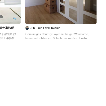
築士事務所
JFD - Juri Favilli Design
Geräumiges Country Foyer mit beiger Wandfarbe,
建築士事務所・東
braunem Holzboden, Schiebetür, weißer Haustür,
築設計事務所
braunem Boden, eingelassener Decke und
t weißer
Wandpaneelen in Mailand
austür aus
e und