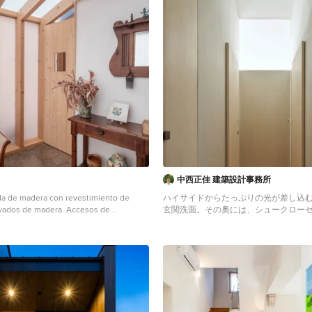
中西正佳 建築設計事務所
da de madera con revestimiento de
ハイサイドからたっぷりの光が差し込
ivados de madera. Accesos de
玄関洗面。その奥には、シュークロー
slucido.
インクローゼット。クローゼットは、
andinavisches Foyer mit dunklem
扉から出て来ることができる。左手奥
tür, Haustür aus Glas, freigelegten
してトイレからは洗面、お風呂へ行く
 Wandpaneelen in Barcelona
の菌を劣りた後で、家族のいる広間へ
る。