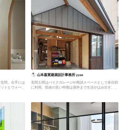
山本嘉寛建築設計事務所 yyaa
む玄関。右手には
玄関土間はバイクガレージや商談スペースとして多目的
ゼットとウォーク
に利用。気候の良い時期は屋外まで生活がはみ出す。
右手の奥に見える
(撮影：笹倉洋平)
の扉はトイレ。そ
Kleiner Industrial Eingang mit Korridor, grauer
ことができ、全て
Wandfarbe, Schiebetür, dunkler Holzhaustür, grauem
行くことができ
Boden, eingelassener Decke und Wandpaneelen in
Osaka