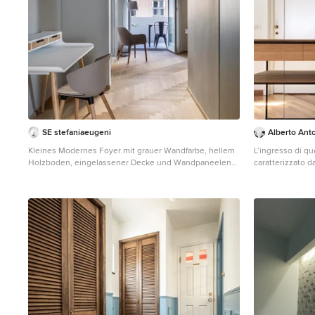
クト空間です。
ナー、コンパク
SE stefaniaeugeni
Alberto Anto
Kleines Modernes Foyer mit grauer Wandfarbe, hellem
L’ingresso di qu
Holzboden, eingelassener Decke und Wandpaneelen
caratterizzato d
in Rom
grande specchio
struttura in ferr
bianca che porta
superiore.