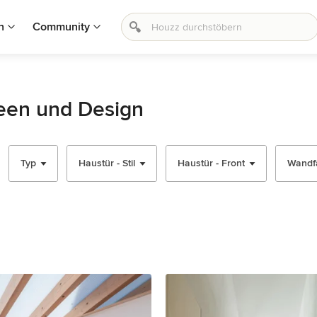
n
Community
een und Design
Typ
Haustür - Stil
Haustür - Front
Wandf