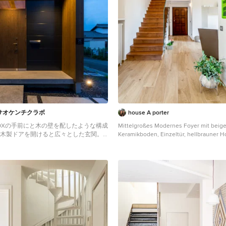
サオケンチクラボ
house A porter
OXの手前にと木の壁を配したような構成
Mittelgroßes Modernes Foyer mit beige
 木製ドアを開けると広々とした玄関。
Keramikboden, Einzeltür, hellbrauner H
右側には大きなシュークロゼット。 リ
Kassettendecke und Wandpaneelen in 
グルームは、大開口で屋外デッキとつな
、実際よりも広く感じられます。 100㎡
トな空間ですが、廊下などの移動空間を
、リビングダイニングが少しでも広くな
ングしています。 屋外デッキは、高い
視線をカットすることでプライバシーを
め、のんびりくつろぐことができます。
た『COCKPIT』と呼ばれる操縦席のよ
ったん入ると出たくなくなる、超コンパ