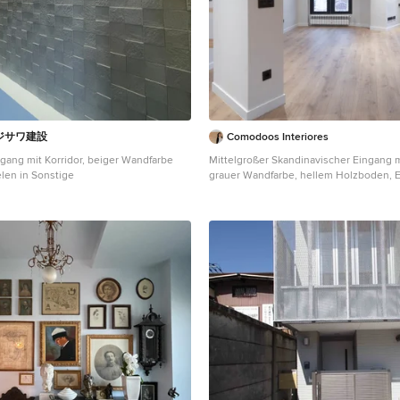
ジサワ建設
Comodoos Interiores
ngang mit Korridor, beiger Wandfarbe
Mittelgroßer Skandinavischer Eingang mi
en in Sonstige
grauer Wandfarbe, hellem Holzboden, Ei
Haustür, braunem Boden und Wandpan
Sonstige