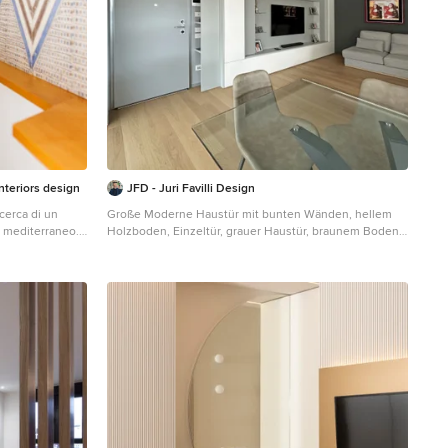
teriors design
JFD - Juri Favilli Design
icerca di un
Große Moderne Haustür mit bunten Wänden, hellem
re mediterraneo.
Holzboden, Einzeltür, grauer Haustür, braunem Boden,
 in maniera
eingelassener Decke und Wandpaneelen in Mailand
o il linguaggio
ruttura è
 un terrazzo
 accesso al piano
a da putrelle in
lla muratura
disegno