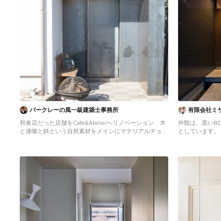
バークレーの風一級建築士事務所
有限会社ミ
和食店だった店舗をCafe&Atelierへリノベーション 木
外観は、黒いB
と漆喰と鉄という自然素材をメインにマテリアルチョイ
としています。
スしてます
正面には坪庭、
Kleine Industrial Haustür mit weißer Wandfarbe,
ビングダイニン
Porzellan-Bodenfliesen, Einzeltür, schwarzer Haustür,
がっているため
weißem Boden, freigelegten Dachbalken und
以下のコンパク
Wandpaneelen in Sonstige
省略することで
るようプランニ
塀で外部からの
確保しているた
家の名前にもなっ
うな部屋は、い