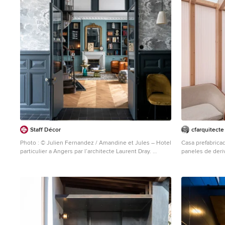
Staff Décor
cfarquitecte
Photo : © Julien Fernandez / Amandine et Jules – Hotel
Casa prefabrica
particulier a Angers par l’architecte Laurent Dray.
paneles de der
Großes Klassisches Foyer mit blauer Wandfarbe,
metaquilato tran
Terrakottaboden, buntem Boden, Kassettendecke und
Mittelgroßes Sk
Wandpaneelen in Angers
Holzboden, Dreh
Dachbalken und