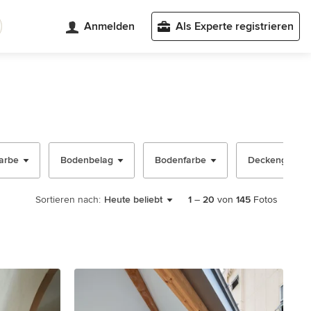
Anmelden
Als Experte registrieren
arbe
Bodenbelag
Bodenfarbe
Deckengestal
Sortieren nach:
Heute beliebt
1
–
20
von
145
Fotos