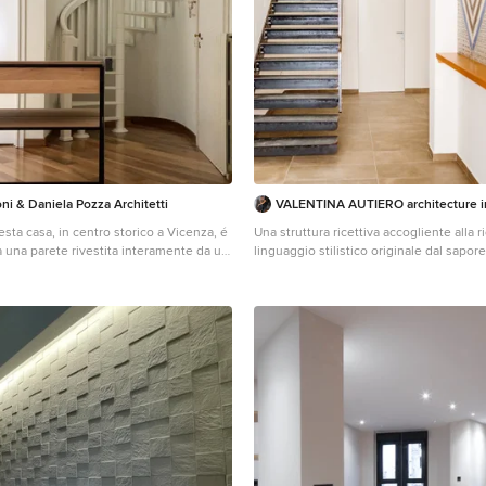
 リビングの一角に設けたスタディコー
トな家事動線などを工夫しました。
ni & Daniela Pozza Architetti
VALENTINA AUTIERO architecture in
esta casa, in centro storico a Vicenza, é
Una struttura ricettiva accogliente alla r
a una parete rivestita interamente da un
linguaggio stilistico originale dal sapo
 con una consolle in legno con
Antiche riggiole napoletane, riproposte
o. Riflessa si vede la scala a chiocciola
destrutturata in maxi formati, definiscon
 al soggiorno posizionato al piano
comunicativo dell’intera struttura. La st
configurata su due livelli fuori terra più
solarium posto in copertura. La scala di
primo, realizzata su progetto, è costituit
ferro naturale fissate a sbalzo rispetto a
portante perimetrale e passamano dal 
essenziale.