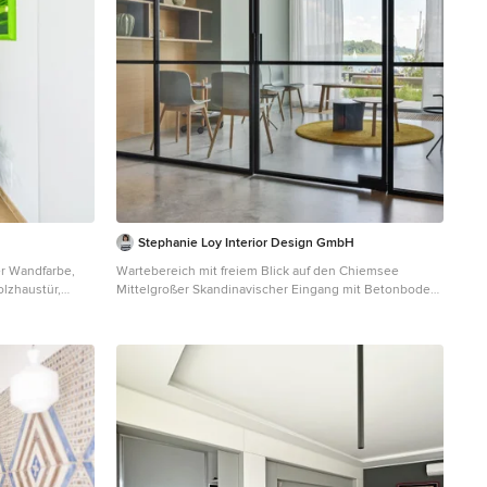
Stephanie Loy Interior Design GmbH
r Wandfarbe,
Wartebereich mit freiem Blick auf den Chiemsee
olzhaustür,
Mittelgroßer Skandinavischer Eingang mit Betonboden,
Mailand
grauem Boden und Wandpaneelen in München