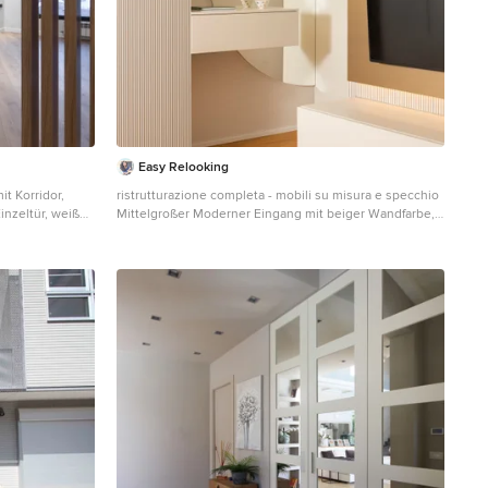
Easy Relooking
t Korridor,
ristrutturazione completa - mobili su misura e specchio
nzeltür, weißer
Mittelgroßer Moderner Eingang mit beiger Wandfarbe,
eelen in
Einzeltür, weißer Haustür und Wandpaneelen in
Mailand