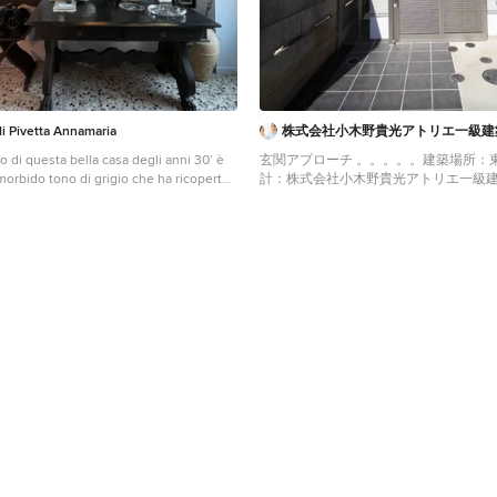
i Pivetta Annamaria
株式会社小木野貴光アトリエ一級建
o di questa bella casa degli anni 30’ è
玄関アプローチ 。。。。。建築場所：東京都北区 設
morbido tono di grigio che ha ricoperto
計：株式会社小木野貴光アトリエ一級
i, soffitti, caloriferi e anche i
京都北区赤羽・静岡県浜松市拠点の建
bidezza della luce che si è
Mittelgroße Skandinavische Haustür mi
ienti ha rinnovato il sapore della
Wandfarbe, Keramikboden, Einzeltür, H
tonelle che non piaceva più ai padroni
Metall, grauem Boden, Holzdielendeck
tizzata dall'uso del bianco e nero ha
Wandpaneelen in Sonstige
 della casa fin dall'ingresso.