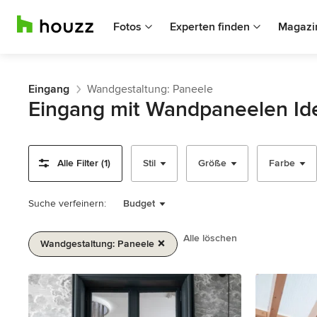
Fotos
Experten finden
Magazi
Eingang
Wandgestaltung: Paneele
Eingang mit Wandpaneelen Id
Alle Filter (1)
Stil
Größe
Farbe
Suche verfeinern:
Budget
Alle löschen
Wandgestaltung: Paneele
1
von
2