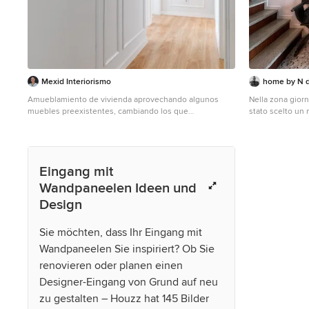
Mexid Interiorismo
home by N d
Amueblamiento de vivienda aprovechando algunos
Nella zona giorn
muebles preexistentes, cambiando los que
stato scelto un 
consideramos más importantes, y dando nuestro toque
interamente, paret
de estilismo, decoración renovada y mejora del
battiscopa. La nuova mor
funcionamiento y circulaciones para que todo resulta
creata negli amb
más funcional y armónico.
palladiana a mat
Eingang mit
di casa, ma enfa
cambiato il mood
Wandpaneelen Ideen und
Design
Sie möchten, dass Ihr Eingang mit
Wandpaneelen Sie inspiriert? Ob Sie
renovieren oder planen einen
Designer-Eingang von Grund auf neu
zu gestalten – Houzz hat 145 Bilder