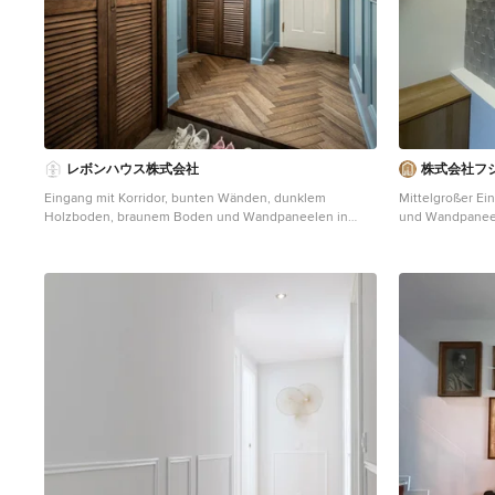
レボンハウス株式会社
株式会社フ
Eingang mit Korridor, bunten Wänden, dunklem
Mittelgroßer Ei
Holzboden, braunem Boden und Wandpaneelen in
und Wandpaneel
Osaka