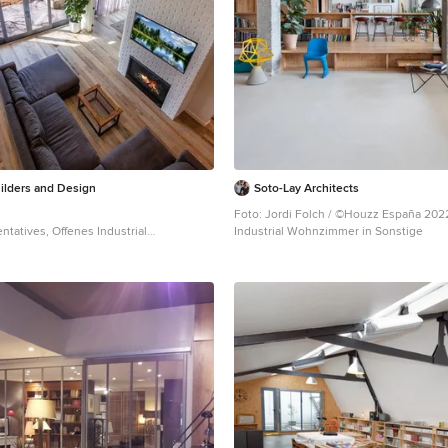
ilders and Design
Soto-Lay Architects
Foto: Jordi Folch / ©Houzz España 202
ntatives, Offenes Industrial
Industrial Wohnzimmer in Sonstige
 weißer Wandfarbe, Sperrholzboden,
numrandung aus Backstein, TV-Wand
en in Los Angeles