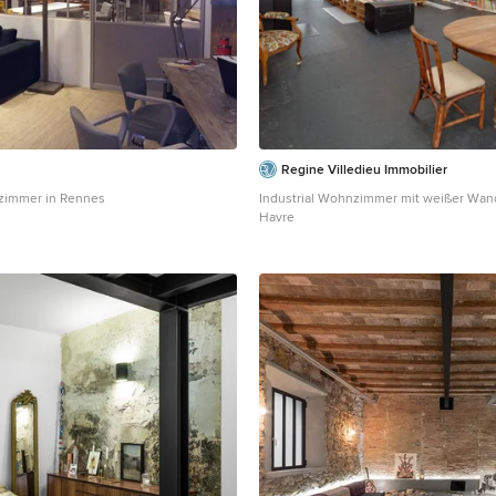
Regine Villedieu Immobilier
nzimmer in Rennes
Industrial Wohnzimmer mit weißer Wand
Havre