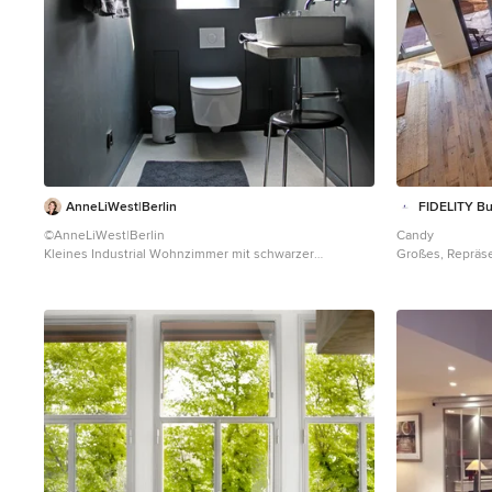
AnneLiWest|Berlin
FIDELITY Bu
©AnneLiWest|Berlin
Candy
Kleines Industrial Wohnzimmer mit schwarzer
Großes, Repräse
Wandfarbe und Betonboden in Berlin
Wohnzimmer mit
Gaskamin, Kami
und buntem Bod