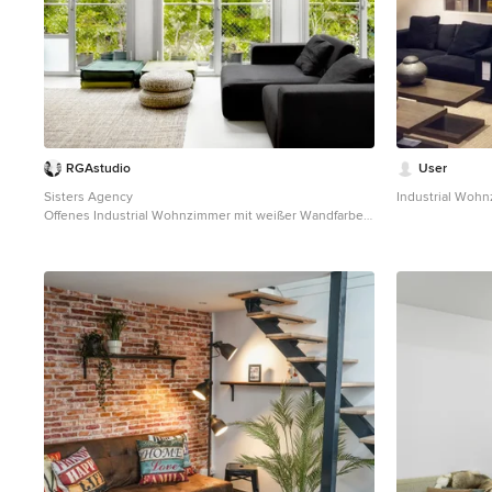
RGAstudio
User
Sisters Agency
Industrial Woh
Offenes Industrial Wohnzimmer mit weißer Wandfarbe
und Porzellan-Bodenfliesen in Mailand