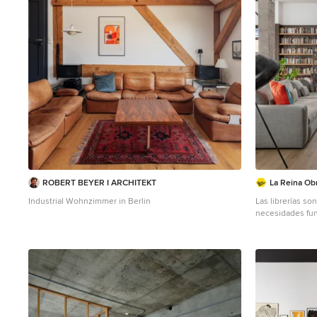
ROBERT BEYER I ARCHITEKT
La Reina Obr
Industrial Wohnzimmer in Berlin
Las librerías so
necesidades func
condicionante d
Industrial Wohn