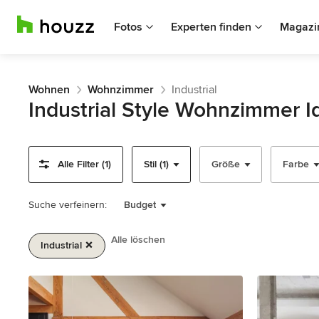
Fotos
Experten finden
Magazi
Wohnen
Wohnzimmer
Industrial
Industrial Style Wohnzimmer I
Alle Filter (1)
Stil (1)
Größe
Farbe
Suche verfeinern:
Budget
Alle löschen
Industrial
1
von
2