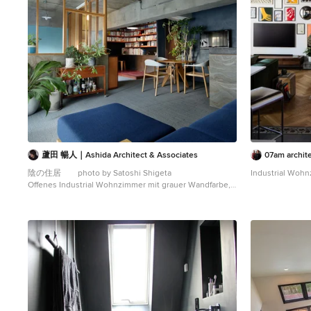
蘆田 暢人｜Ashida Architect & Associates
07am archite
陰の住居 photo by Satoshi Shigeta
Industrial Woh
Offenes Industrial Wohnzimmer mit grauer Wandfarbe,
TV-Wand, grauem Boden und Teppichboden in Tokio
Peripherie