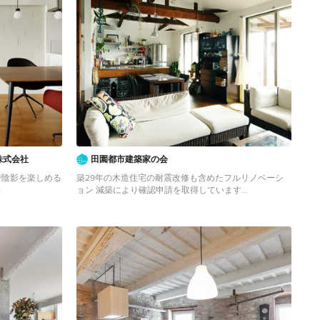
株式会社
田園都市建築家の会
で陰影を楽しめる
築29年の木造住宅の耐震改修も含めたフルリノベーシ
ョン 減築により確認申請を取得しています
rie
Industrial Wohnzimmer mit weißer Wandfarbe, braunem
Holzboden und braunem Boden in Yokohama