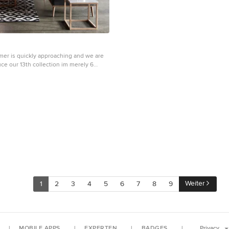
er is quickly approaching and we are
ce our 13th collection im merely 6
dencies 2017
zimmer in Esbjerg
Weiter
1
2
3
4
5
6
7
8
9
MOBILE APPS
EXPERTEN
BADGES
Privacy