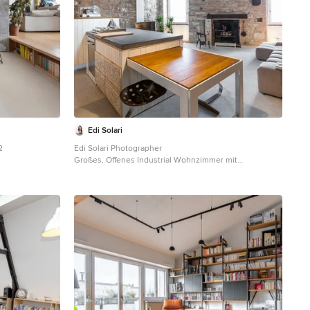
Edi Solari
2
Edi Solari Photographer
Großes, Offenes Industrial Wohnzimmer mit
Betonboden, Kamin, Kaminumrandung aus Backstein,
bunten Wänden und grauem Boden in Rom