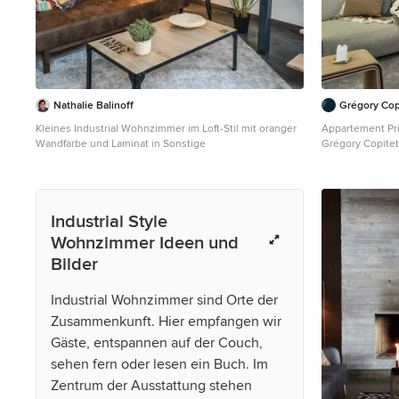
Nathalie Balinoff
Grégory Cop
Kleines Industrial Wohnzimmer im Loft-Stil mit oranger
Appartement Priv
Wandfarbe und Laminat in Sonstige
Grégory Copitet
Großes, Offenes
Wandfarbe, Bet
Steinwänden in 
Industrial Style
Wohnzimmer Ideen und
Bilder
Industrial Wohnzimmer sind Orte der
Zusammenkunft. Hier empfangen wir
Gäste, entspannen auf der Couch,
sehen fern oder lesen ein Buch. Im
Zentrum der Ausstattung stehen