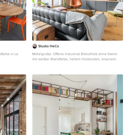
Studio HeCo
farbe in Le
Mittelgroße, Offene Industrial Bibliothek ohne Kamin
mit weißer Wandfarbe, hellem Holzboden, braunem
Boden, freigelegten Dachbalken und verstecktem TV in
Paris