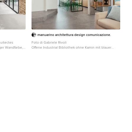
manuarino architettura design comunicazione.
uitectes
Foto di Gabriele Rivoli
ger Wandfarbe,
Offene Industrial Bibliothek ohne Kamin mit blauer
wänden in
Wandfarbe, Porzellan-Bodenfliesen und grauem Boden
in Neapel