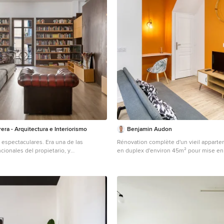
era - Arquitectura e Interiorismo
Benjamin Audon
n espectaculares. Era una de las
Rénovation complète d'un vieil apparte
ionales del propietario, y
en duplex d'environ 45m² pour mise en 
el diseño del conjunto de mobiliario.
meublée. Budget total (travaux, cuisine, m
zimmer in Madrid
~ 55 000€