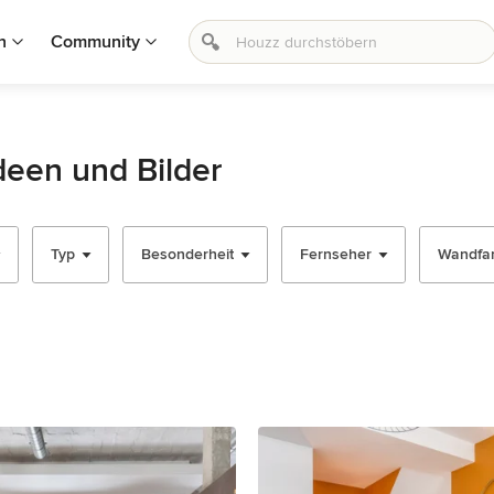
n
Community
deen und Bilder
Typ
Besonderheit
Fernseher
Wandfa