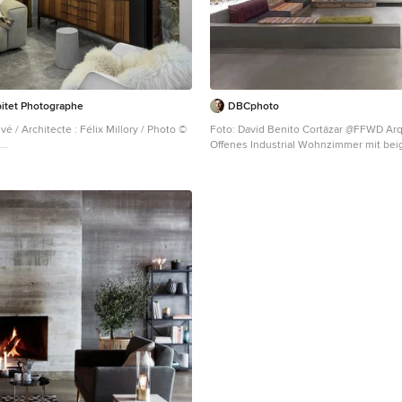
itet Photographe
DBCphoto
é / Architecte : Félix Millory / Photo ©
Foto: David Benito Cortázar @FFWD Arq
Offenes Industrial Wohnzimmer mit bei
 Industrial Wohnzimmer mit weißer
Betonboden, grauem Boden und Stein
onboden, grauem Boden und
Barcelona
Paris