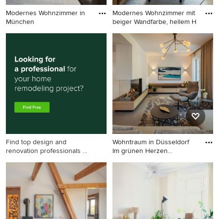
Modernes Wohnzimmer in
Modernes Wohnzimmer mit
München
beiger Wandfarbe, hellem H
Modernes Wohnzimmer in
Modernes Wohnzimmer mit
München
beiger Wandfarbe, hellem
Holzboden, TV-Wand und
beigem Boden in Frankfurt
am Main
Find top design and
Wohntraum in Düsseldorf
renovation professionals on
Im grünen Herzen
Houzz
Düsseldo
Modernes Wohnzimmer in
Düsseldorf