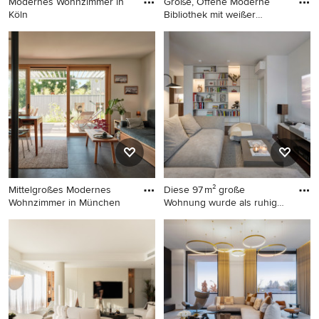
Modernes Wohnzimmer in
Große, Offene Moderne
Köln
Bibliothek mit weißer
Wandfa
Modernes Wohnzimmer in
Große, Offene Moderne
Köln
Bibliothek mit weißer
Wandfarbe, braunem
Holzboden und braunem
Boden in Frankfurt am Main
Mittelgroßes Modernes
Diese 97 m² große
Wohnzimmer in München
Wohnung wurde als ruhiger
Rückzu
Mittelgroßes Modernes
Großes, Offenes Modernes
Wohnzimmer in München
Wohnzimmer mit weißer
Wandfarbe, dunklem
Holzboden und braunem
Boden in Berlin