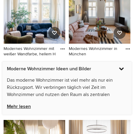
Kaminumrandung in Bremen
Modernes Wohnzimmer mit
Modernes Wohnzimmer in
weißer Wandfarbe, hellem H
München
Modernes Wohnzimmer mit
Modernes Wohnzimmer in
Moderne Wohnzimmer Ideen und Bilder
weißer Wandfarbe, hellem
München
Holzboden und beigem
Das moderne Wohnzimmer ist viel mehr als nur ein
Boden in Berlin
Rückzugsort. Wir verbringen täglich viel Zeit im
Wohnzimmer und nutzen den Raum als zentralen
Treffpunkt für Freunde und Familie. Darüber hinaus
Mehr lesen
nutzen wir die Zeit, um zu lesen oder fernsehen zu
schauen. In manchen modernen Wohnzimmern steht
dem Mieter sogar ein Kaminofen oder ein Kachelkamin
zur Verfügung, der an kalten Wintertagen zum Einsatz