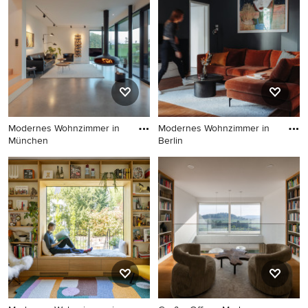
Wänden, dunklem
Wandfarbe, Gaskamin,
Holzboden, braunem Boden
blauem Boden und
und Tapetenwänden in
Holzdecke in Dresden
München
Modernes Wohnzimmer in
Modernes Wohnzimmer in
München
Berlin
Modernes Wohnzimmer in
Modernes Wohnzimmer in
München
Berlin