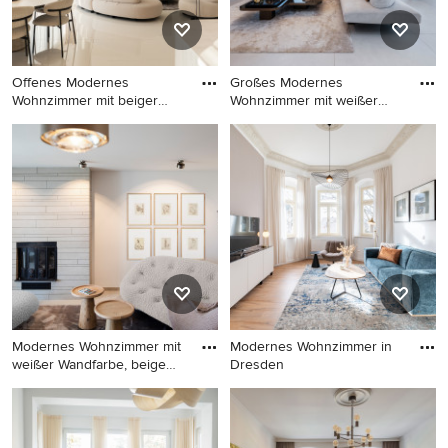
Offenes Modernes
Großes Modernes
Wohnzimmer mit beiger
Wohnzimmer mit weißer
Wandfarbe,
Wandfarbe, M
Offenes Modernes
Großes Modernes
Wohnzimmer mit beiger
Wohnzimmer mit weißer
Wandfarbe, TV-Wand und
Wandfarbe, Multimediawand
beigem Boden in Frankfurt
und grauem Boden in
am Main
München
Modernes Wohnzimmer mit
Modernes Wohnzimmer in
weißer Wandfarbe, beigem
Dresden
B
Modernes Wohnzimmer mit
Modernes Wohnzimmer in
weißer Wandfarbe, beigem
Dresden
Boden, Kamin und gefliester