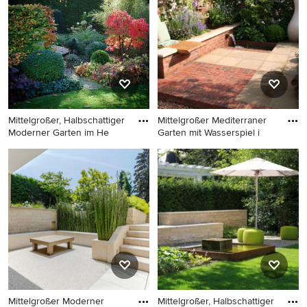
speichern Sie das Foto in einem Ideenbuch oder
kontaktieren Sie den Experten, dessen Mittelgroße
Design-Ideen Sie sich auch für Ihr Zuhause vorstellen
können. Entdecken Sie in unserer Fotogalerie schöne
Garten-Ideen und finden Sie heraus, warum Houzz die
beste Erfahrung bietet, wenn es um die Renovierung
oder das Einrichten von Haus und Wohnung geht.
Mittelgroßer, Halbschattiger
Mittelgroßer Mediterraner
Moderner Garten im He
Garten mit Wasserspiel i
Mittelgroßer, Halbschattiger
Mittelgroßer Mediterraner
Moderner Garten im Herbst,
Garten mit Wasserspiel in
hinter dem Haus mit
Hamburg
Natursteinplatten in Malmö
Mittelgroßer Moderner
Mittelgroßer, Halbschattiger