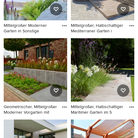
Mittelgroßer Moderner
Mittelgroßer, Halbschattiger
Garten in Sonstige
Mediterraner Garten i
Mittelgroßer Moderner
Mittelgroßer, Halbschattiger
Garten in Sonstige
Mediterraner Garten im
Sommer, neben dem Haus
mit Hochbeet und
Natursteinplatten in
Nürnberg
Geometrischer, Mittelgroßer
Mittelgroßer, Halbschattiger
Moderner Vorgarten mit
Maritimer Garten im S
Geometrischer, Mittelgroßer
Mittelgroßer, Halbschattiger
Moderner Vorgarten mit
Maritimer Garten im Sommer
Hochbeet und Betonboden
mit Dielen in Bordeaux