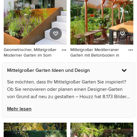
in Essen
Geometrischer, Mittelgroßer
Mittelgroßer Mediterraner
Moderner Garten im Som
Garten mit Betonboden in
Geometrischer, Mittelgroßer
Mittelgroßer Mediterraner
Mittelgroßer Garten Ideen und Design
Moderner Garten im Sommer
Garten mit Betonboden in
in Frankfurt am Main
Sonstige
Sie möchten, dass Ihr Mittelgroßer Garten Sie inspiriert?
Ob Sie renovieren oder planen einen Designer-Garten
von Grund auf neu zu gestalten – Houzz hat 8.173 Bilder
der besten Designer, Inneneinrichter und Architekten
Mehr lesen
dieses Landes, unter anderem von Accent du Sud und
Almbacken Trädgårdsdesign. Sehen Sie sich Fotos in
vielen verschiedenen Farben und Stilen an – wenn Sie
ein Garten-Design entdeckt haben, das Sie inspiriert,