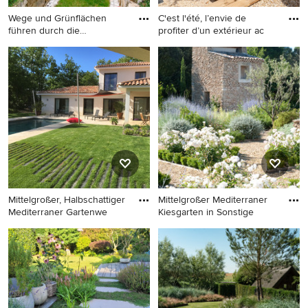
Wege und Grünflächen
C'est l'été, l’envie de
führen durch die
profiter d’un extérieur ac
unterschiedl
Mittelgroße Mediterrane
Mittelgroßer, Halbschattiger
Gartenmauer im Sommer mit
Klassischer Garten im
direkter Sonneneinstrahlung
Sommer in Paris
und Natursteinplatten in
Sonstige
Mittelgroßer, Halbschattiger
Mittelgroßer Mediterraner
Mediterraner Gartenwe
Kiesgarten in Sonstige
Mittelgroßer, Halbschattiger
Mittelgroßer Mediterraner
Mediterraner Gartenweg im
Kiesgarten in Sonstige
Sommer, hinter dem Haus mit
Natursteinplatten in Marseille