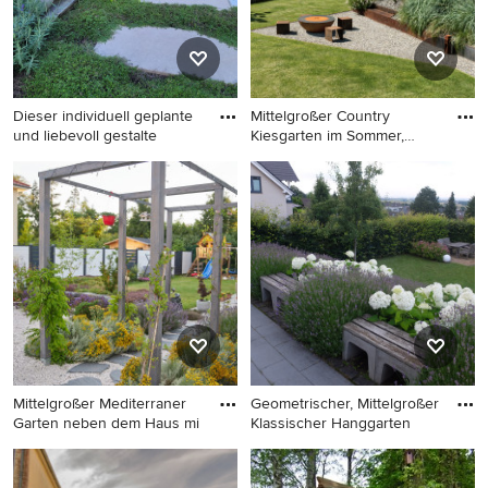
Dieser individuell geplante
Mittelgroßer Country
und liebevoll gestalte
Kiesgarten im Sommer,
hinter
Mittelgroßer Garten in
Mittelgroßer Country
Hamburg
Kiesgarten im Sommer, hinter
dem Haus mit direkter
Sonneneinstrahlung in
Hamburg
Mittelgroßer Mediterraner
Geometrischer, Mittelgroßer
Garten neben dem Haus mi
Klassischer Hanggarten
Mittelgroßer Mediterraner
Geometrischer, Mittelgroßer
Garten neben dem Haus mit
Klassischer Hanggarten im