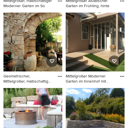
Mittelgroßer, Halbschattiger
Mittelgroßer Asiatischer
Moderner Garten im So
Garten im Frühling, hinte
Mittelgroßer, Halbschattiger
Mittelgroßer Asiatischer
Moderner Garten im Sommer
Garten im Frühling, hinter
in Stuttgart
dem Haus mit direkter
Sonneneinstrahlung in
Sonstige
Geometrischer,
Mittelgroßer Moderner
Mittelgroßer, Halbschattiger
Garten im Innenhof mit
Medite
Rasen
Geometrischer, Mittelgroßer,
Mittelgroßer Moderner
Halbschattiger Mediterraner
Garten im Innenhof mit
Garten mit Natursteinplatten
Rasenkanten in Sonstige
in Sonstige