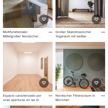
Boden in Tokio
Multifunktionaler,
Großer Skandinavischer
Mittelgroßer Nordischer
Yogaraum mit weißer
Fitness
Wandfar
Multifunktionaler,
Großer Skandinavischer
Mittelgroßer Nordischer
Yogaraum mit weißer
Fitnessraum mit hellem
Wandfarbe, hellem
Holzboden in Sonstige
Holzboden und beigem
Boden in Mailand
Espacio caracterizado por
Nordischer Fitnessraum in
unas aperturas en las di
München
Kleiner Skandinavischer
Nordischer Fitnessraum in