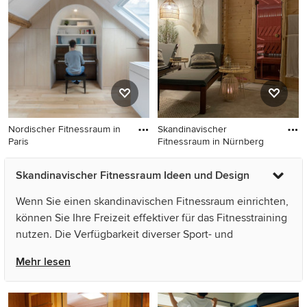
Wandfarbe und braunem
mit weißer Wandfarbe und
Boden in Sonstige
beigem Boden in Bordeaux
Nordischer Fitnessraum in
Skandinavischer
Paris
Fitnessraum in Nürnberg
Nordischer Fitnessraum in
Skandinavischer Fitnessraum
Skandinavischer Fitnessraum Ideen und Design
Paris
in Nürnberg
Wenn Sie einen skandinavischen Fitnessraum einrichten,
können Sie Ihre Freizeit effektiver für das Fitnesstraining
nutzen. Die Verfügbarkeit diverser Sport- und
Fitnessgeräte zu jeder Tages- und Nachtzeit erleichtert
Mehr lesen
das Training und trägt zur Verbesserung von Fitness und
Gesundheit bei. Während beim Besuch in einem
Fitnessstudio Öffnungszeiten und ein langer