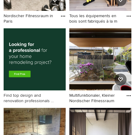
Nordischer Fitnessraum in
Tous les équipements en
Paris
bois sont fabriqués à la m
Nordischer Fitnessraum in
Multifunktionaler, Kleiner
Paris
Nordischer Fitnessraum mit
weißer Wandfarbe und
beigem Boden in Bordeaux
Find top design and
Multifunktionaler, Kleiner
renovation professionals on
Nordischer Fitnessraum
Houzz
Multifunktionaler, Kleiner
Nordischer Fitnessraum mit
grauer Wandfarbe,
Betonboden und grauem