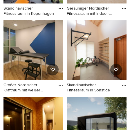
Skandinavischer
Geräumiger Nordischer
Fitnessraum in Kopenhagen
Fitnessraum mit Indoor-
Sport
Skandinavischer Fitnessraum
Geräumiger Nordischer
in Kopenhagen
Fitnessraum mit Indoor-
Sportplatz und freigelegten
Dachbalken in Tokio
Großer Nordischer
Skandinavischer
Kraftraum mit weißer
Fitnessraum in Sonstige
Wandfarbe,
Großer Nordischer Kraftraum
Skandinavischer Fitnessraum
mit weißer Wandfarbe,
in Sonstige
Vinylboden und beigem
Boden in Bordeaux