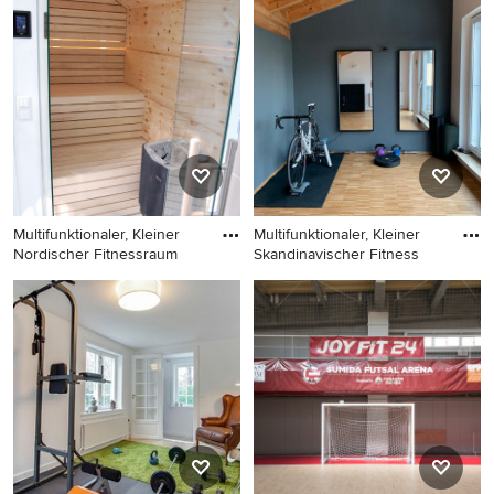
Yogaraum mit weißer
München
Wandfarbe, hellem
Holzboden, beigem Boden
und gewölbter Decke in
Barcelona
Multifunktionaler, Kleiner
Multifunktionaler, Kleiner
Nordischer Fitnessraum
Skandinavischer Fitness
Multifunktionaler, Kleiner
Multifunktionaler, Kleiner
Nordischer Fitnessraum mit
Skandinavischer Fitnessraum
Holzdecke in München
mit schwarzer Wandfarbe,
braunem Holzboden,
braunem Boden und
Holzdecke in Nürnberg