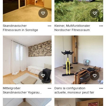
Skandinavischer
Kleiner, Multifunktionaler
Fitnessraum in Sonstige
Nordischer Fitnessraum
Skandinavischer Fitnessraum
Kleiner, Multifunktionaler
in Sonstige
Nordischer Fitnessraum mit
weißer Wandfarbe und
weißem Boden in Lyon
Mittelgroßer
Dans la configuration
Skandinavischer Yogaraum
actuelle, monsieur peut fair
mit weißer W
Mittelgroßer Skandinavischer
Multifunktionaler, Kleiner
Yogaraum mit weißer
Skandinavischer Fitnessraum