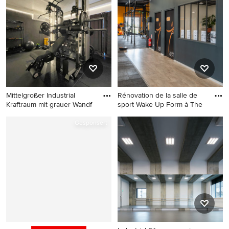
Mittelgroßer Industrial
Rénovation de la salle de
Kraftraum mit grauer Wandf
sport Wake Up Form à The
Mittelgroßer Industrial
Multifunktionaler, Großer
Gesponsert
Kraftraum mit grauer
Industrial Fitnessraum in
Wandfarbe und schwarzem
Rennes
Boden