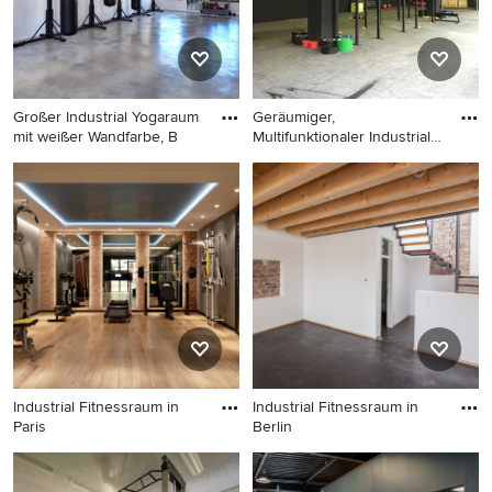
Großer Industrial Yogaraum
Geräumiger,
mit weißer Wandfarbe, B
Multifunktionaler Industrial
Fitnessra
Großer Industrial Yogaraum
Geräumiger,
mit weißer Wandfarbe,
Multifunktionaler Industrial
Betonboden und grauem
Fitnessraum mit schwarzer
Boden in Sonstige
Wandfarbe und Betonboden
in Sonstige
Industrial Fitnessraum in
Industrial Fitnessraum in
Paris
Berlin
Industrial Fitnessraum in
Industrial Fitnessraum in
Paris
Berlin