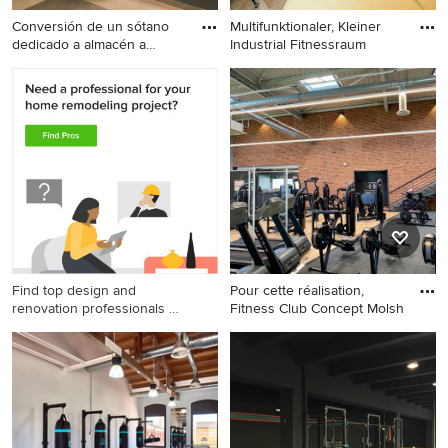
Conversión de un sótano
Multifunktionaler, Kleiner
dedicado a almacén a
Industrial Fitnessraum
gimna
Multifunktionaler, Kleiner
Multifunktionaler, Kleiner
Industrial Fitnessraum mit
Industrial Fitnessraum mit
grauer Wandfarbe und
grüner Wandfarbe und
grauem Boden in Barcelona
hellem Holzboden in Mailand
Find top design and
Pour cette réalisation,
renovation professionals on
Fitness Club Concept Molsh
Houzz
Industrial Kraftraum mit roter
Wandfarbe in Straßburg