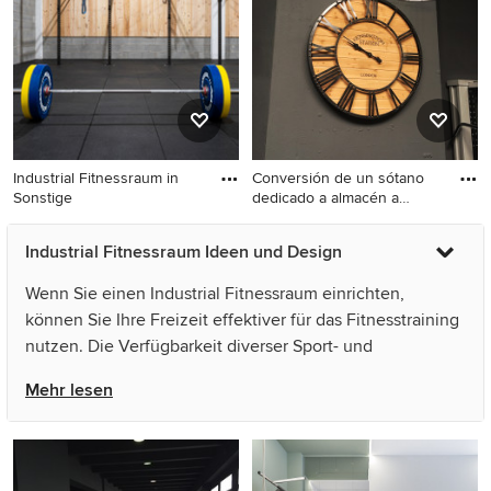
Industrial Fitnessraum in
Conversión de un sótano
Sonstige
dedicado a almacén a
gimna
Industrial Fitnessraum in
Multifunktionaler, Kleiner
Industrial Fitnessraum Ideen und Design
Sonstige
Industrial Fitnessraum mit
schwarzer Wandfarbe und
Wenn Sie einen Industrial Fitnessraum einrichten,
grauem Boden in Barcelona
können Sie Ihre Freizeit effektiver für das Fitnesstraining
nutzen. Die Verfügbarkeit diverser Sport- und
Fitnessgeräte zu jeder Tages- und Nachtzeit erleichtert
Mehr lesen
das Training und trägt zur Verbesserung von Fitness und
Gesundheit bei. Während beim Besuch in einem
Fitnessstudio Öffnungszeiten und ein langer
Anfahrtsweg die Motivation für den Work-Out bremsen,