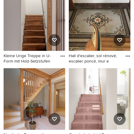
Setzstufen in Frankfurt am
Main
Kleine Urige Treppe in U-
Hall d'escalier, sol rénové,
Form mit Holz-Setzstufen
escalier poncé, mur e
Kleine Urige Treppe in U-
Gerade, Große Klassische
Form mit Holz-Setzstufen
Treppe mit Holz-Setzstufen
und Tapetenwänden in
in Lille
Sonstige