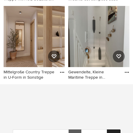
i
Gewendelte Klassische
Mittelgroße Moderne Treppe
Treppe mit Holz-Setzstufen
in L-Form mit offenen
in Paris
Setzstufen in Toulouse
Mittelgroße Country Treppe
Gewendelte, Kleine
in U-Form in Sonstige
Maritime Treppe in
Bordeaux
Mittelgroße Country Treppe
Gewendelte, Kleine Maritime
in U-Form in Sonstige
Treppe in Bordeaux