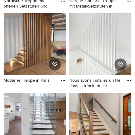
Nordische Treppe mit
Gerade Industrial Treppe
offenen Setzstufen und
mit Metall-Setzstufen in
Tapete
Nordische Treppe mit
Gerade Industrial Treppe mit
offenen Setzstufen und
Metall-Setzstufen in
Tapetenwänden in Sonstige
Melbourne
Moderne Treppe in Paris
Nous avons installés un file
dans la trémie de l'e
Moderne Treppe in Paris
Gewendelte Skandinavische
Treppe in Paris