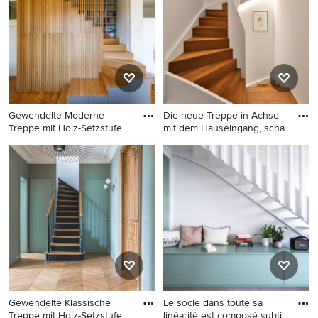
Tapetenwänden in
Düsseldorf
Gewendelte Moderne
Die neue Treppe in Achse
Treppe mit Holz-Setzstufen
mit dem Hauseingang, scha
und
Gewendelte Moderne Treppe
Gewendelte, Kleine Moderne
mit Holz-Setzstufen und
Treppe mit Holz-Setzstufen
Holzwänden in Berlin
in München
Gewendelte Klassische
Le socle dans toute sa
Treppe mit Holz-Setzstufen
linéarité est composé subti