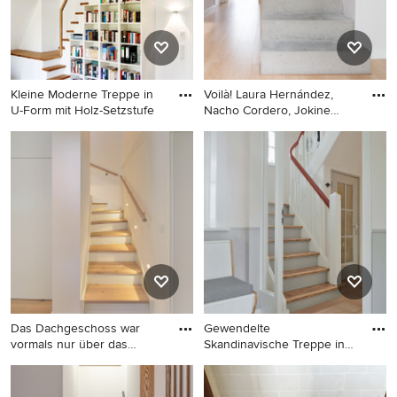
Kleine Moderne Treppe in
Voilà! Laura Hernández,
U-Form mit Holz-Setzstufe
Nacho Cordero, Jokine
Cres
Kleine Moderne Treppe in U-
Gerade Moderne Treppe mit
Form mit Holz-Setzstufen in
Beton-Setzstufen in Sonstige
Essen
Das Dachgeschoss war
Gewendelte
vormals nur über das
Skandinavische Treppe in
Treppenh
Hamburg
Gewendelte, Mittelgroße
Gewendelte Skandinavische
Moderne Treppe mit Holz-
Treppe in Hamburg