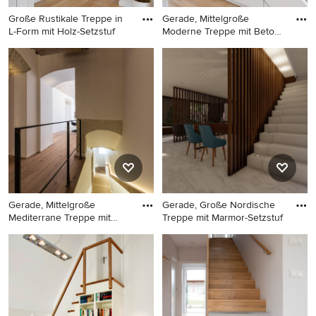
Große Rustikale Treppe in
Gerade, Mittelgroße
L-Form mit Holz-Setzstuf
Moderne Treppe mit Beton-
Setzs
Große Rustikale Treppe in L-
Gerade, Mittelgroße
Form mit Holz-Setzstufen
Moderne Treppe mit Beton-
und Holzwänden in Sonstige
Setzstufen in Hamburg
Gerade, Mittelgroße
Gerade, Große Nordische
Mediterrane Treppe mit
Treppe mit Marmor-Setzstuf
Holz-Se
Gerade, Mittelgroße
Gerade, Große Nordische
Mediterrane Treppe mit Holz-
Treppe mit Marmor-
Setzstufen in Bari
Setzstufen in Sonstige