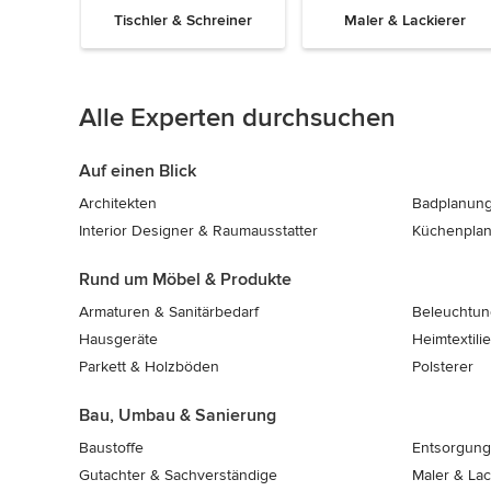
Tischler & Schreiner
Maler & Lackierer
Zurück
Weiter
1
von
Alle Experten durchsuchen
8
Auf einen Blick
Architekten
Badplanung
Interior Designer & Raumausstatter
Küchenpla
Rund um Möbel ​& Produkte
Armaturen & Sanitärbedarf
Beleuchtun
Hausgeräte
Heimtextili
Parkett & Holzböden
Polsterer
Bau, Umbau & Sanierung
Baustoffe
Entsorgung
Gutachter & Sachverständige
Maler & Lac