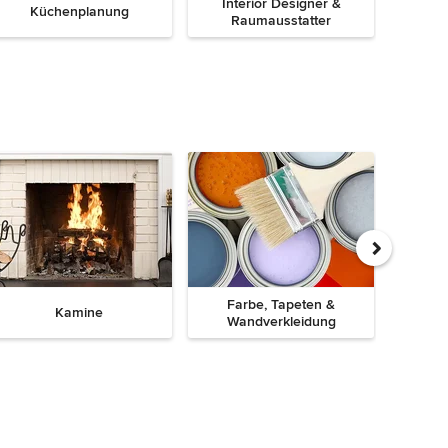
Interior Designer &
Küchenplanung
Lands
Raumausstatter
Farbe, Tapeten &
Gard
Kamine
Wandverkleidung