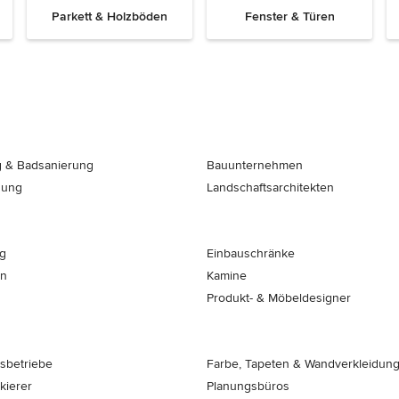
Parkett & Holzböden
Fenster & Türen
 & Badsanierung
Bauunternehmen
nung
Landschaftsarchitekten
g
Einbauschränke
en
Kamine
Produkt- & Möbeldesigner
sbetriebe
Farbe, Tapeten & Wandverkleidun
kierer
Planungsbüros