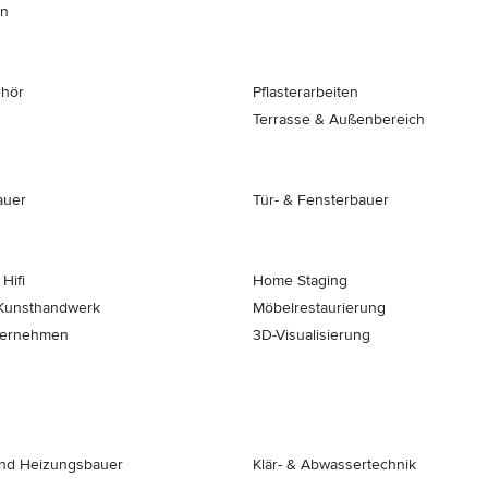
en
ehör
Pflasterarbeiten
Terrasse & Außenbereich
auer
Tür- & Fensterbauer
Hifi
Home Staging
 Kunsthandwerk
Möbelrestaurierung
ernehmen
3D-Visualisierung
und Heizungsbauer
Klär- & Abwassertechnik