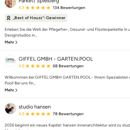
Parkett Spielberg
Durchschnittliche Bewertung: 4.9 von 5 Sternen
4,9
134 Bewertungen
„Best of Houzz“-Gewinner
Erleben Sie die Welt der Pflegefrei-, Gesund- und Flüsterparkette I
Designstudios in...
Mehr
GIFFEL GMBH - GARTEN.POOL
Durchschnittliche Bewertung: 4.9 von 5 Sternen
4,9
68 Bewertungen
Willkommen bei GIFFEL GMBH GARTEN.POOL - Ihrem Spezialisten 
Pool! Bei uns fin...
Mehr
studio hansen
Durchschnittliche Bewertung: 4.9 von 5 Sternen
4,9
78 Bewertungen
2026 beginnt ein neues Kapitel: hansen innenarchitektur wird zu st