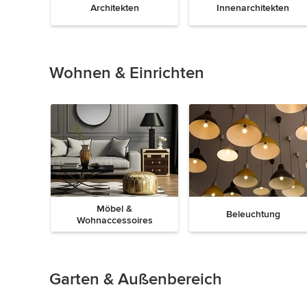
Architekten
Innenarchitekten
Zurück
Weiter
1
von
8
Wohnen & Einrichten
Möbel &
Beleuchtung
Wohnaccessoires
Zurück
Weiter
1
von
8
Garten & Außenbereich