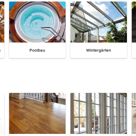
h
Poolbau
Wintergärten