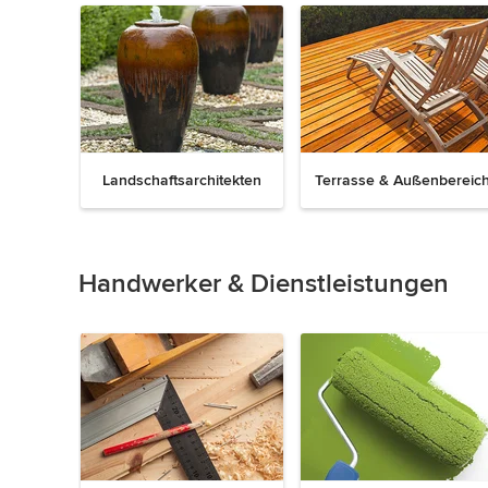
Landschaftsarchitekten
Terrasse & Außenbereic
Zurück
Weiter
1
von
8
Handwerker & Dienstleistungen