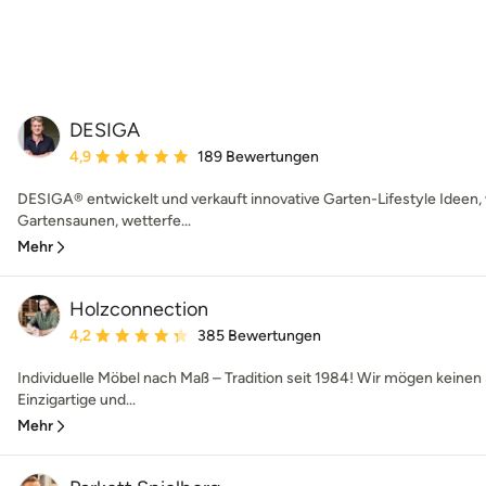
DESIGA
Durchschnittliche Bewertung: 4.9 von 5 Sternen
4,9
189 Bewertungen
DESIGA® entwickelt und verkauft innovative Garten-Lifestyle Ideen,
Gartensaunen, wetterfe...
Mehr
Holzconnection
Durchschnittliche Bewertung: 4.2 von 5 Sternen
4,2
385 Bewertungen
Individuelle Möbel nach Maß – Tradition seit 1984! Wir mögen keinen
Einzigartige und...
Mehr