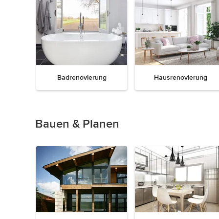
Badrenovierung
Hausrenovierung
Zurück
Weiter
1
von
15
Bauen & Planen