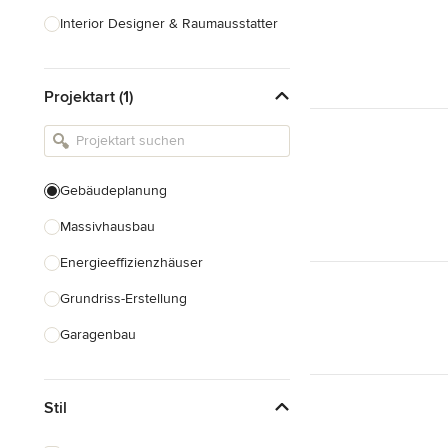
Interior Designer & Raumausstatter
Küchenplanung
Projektart (1)
Landschaftsarchitekten
Armaturen & Sanitärbedarf
Beleuchtung
Gebäudeplanung
Einbauschränke
Massivhausbau
Alle anzeigen
Energieeffizienzhäuser
Grundriss-Erstellung
Garagenbau
Nachhaltiges Bauen
Stil
Baudenkmalpflege
Hausanbau