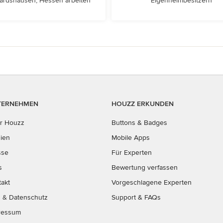
ardshausen, Hessen arbeiten
Eigenheimbesitzern
TERNEHMEN
HOUZZ ERKUNDEN
r Houzz
Buttons & Badges
ien
Mobile Apps
sse
Für Experten
s
Bewertung verfassen
takt
Vorgeschlagene Experten
B
&
Datenschutz
Support & FAQs
ressum