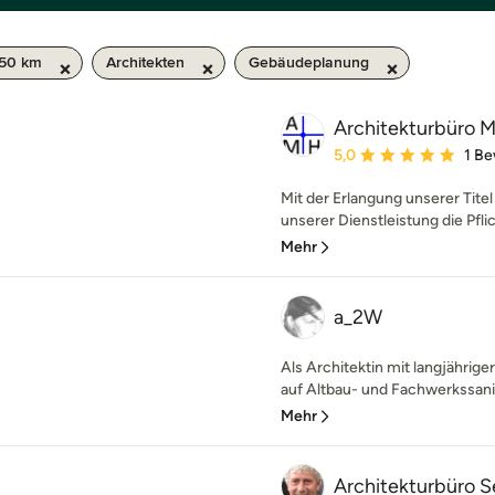
 50 km
Architekten
Gebäudeplanung
Architekturbüro 
Durchschnittliche Bewe
5,0
1 B
Mit der Erlangung unserer Titel
unserer Dienstleistung die Pfli
Mehr
a_2W
Als Architektin mit langjährig
auf Altbau- und Fachwerkssani
Mehr
Architekturbüro S