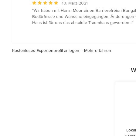
Durchschnittliche
10. März 2021
Bewertung:
“Wir haben mit Herrn Moor einen Barrierefreien Bungal
5
Bedürfnisse und Wünsche eingegangen. Änderungen wu
von
Haus ist für uns das absolute Traumhaus geworden...”
5
Sternen
Kostenloses Expertenprofil anlegen –
Mehr erfahren
W
Lokal