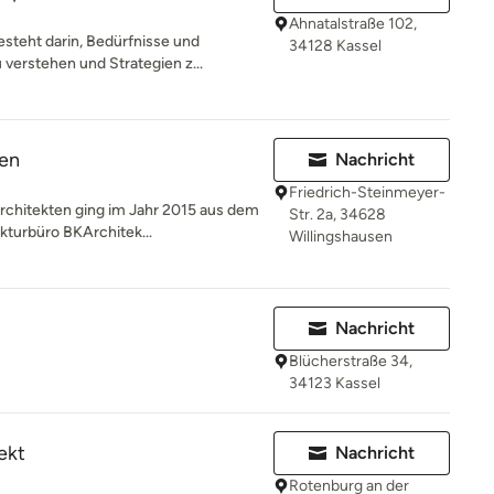
Ahnatalstraße 102,
steht darin, Bedürfnisse und
34128 Kassel
verstehen und Strategien z...
ten
Nachricht
Friedrich-Steinmeyer-
rchitekten ging im Jahr 2015 aus dem
Str. 2a, 34628
kturbüro BKArchitek...
Willingshausen
Nachricht
Blücherstraße 34,
34123 Kassel
ekt
Nachricht
Rotenburg an der