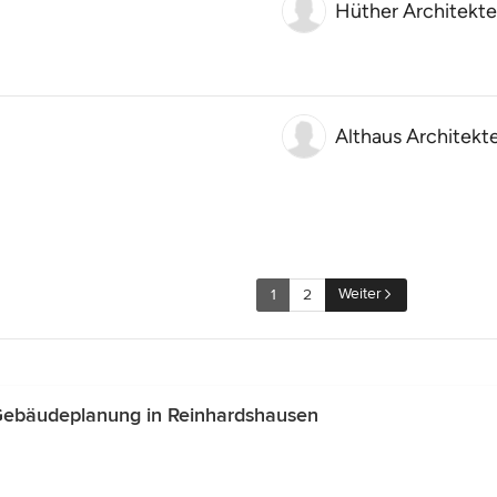
Hüther Architekt
Althaus Architek
Weiter
1
2
Gebäudeplanung in Reinhardshausen