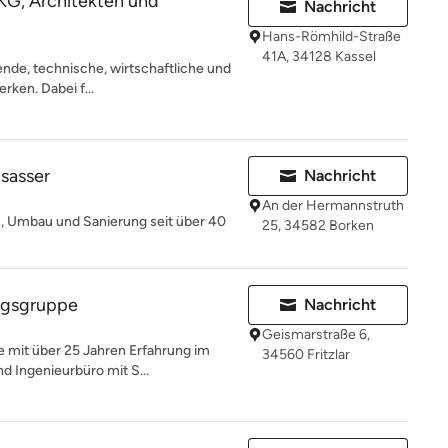
G, Architekten und
Nachricht
Hans-Römhild-Straße
41A, 34128 Kassel
ende, technische, wirtschaftliche und
ken. Dabei f...
lsasser
Nachricht
An der Hermannstruth
u, Umbau und Sanierung seit über 40
25, 34582 Borken
ngsgruppe
Nachricht
Geismarstraße 6,
 mit über 25 Jahren Erfahrung im
34560 Fritzlar
d Ingenieurbüro mit S...