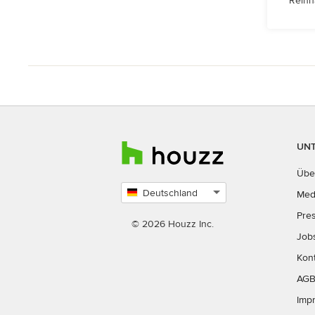
Reinh
UN
Übe
Deutschland
Med
Land
Pre
auswählen
© 2026 Houzz Inc.
Job
Kon
AG
Imp