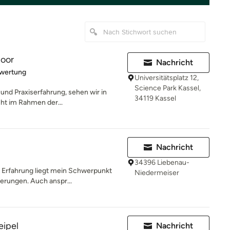
Moor
Nachricht
rtung: 5 von 5 Sternen
ewertung
Universitätsplatz 12,
Science Park Kassel,
 und Praxiserfahrung, sehen wir in
34119 Kassel
cht im Rahmen der...
Nachricht
34396 Liebenau-
er Erfahrung liegt mein Schwerpunkt
Niedermeiser
erungen. Auch anspr...
eipel
Nachricht