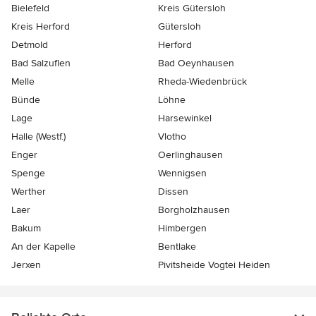
Bielefeld
Kreis Gütersloh
Kreis Herford
Gütersloh
Detmold
Herford
Bad Salzuflen
Bad Oeynhausen
Melle
Rheda-Wiedenbrück
Bünde
Löhne
Lage
Harsewinkel
Halle (Westf.)
Vlotho
Enger
Oerlinghausen
Spenge
Wennigsen
Werther
Dissen
Laer
Borgholzhausen
Bakum
Himbergen
An der Kapelle
Bentlake
Jerxen
Pivitsheide Vogtei Heiden