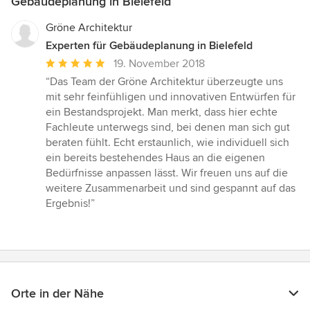
Gebäudeplanung in Bielefeld
Gröne Architektur
Experten für Gebäudeplanung in Bielefeld
Durchschnittliche
19. November 2018
Bewertung:
“Das Team der Gröne Architektur überzeugte uns
5
mit sehr feinfühligen und innovativen Entwürfen für
von
ein Bestandsprojekt. Man merkt, dass hier echte
5
Fachleute unterwegs sind, bei denen man sich gut
Sternen
beraten fühlt. Echt erstaunlich, wie individuell sich
ein bereits bestehendes Haus an die eigenen
Bedürfnisse anpassen lässt. Wir freuen uns auf die
weitere Zusammenarbeit und sind gespannt auf das
Ergebnis!”
Orte in der Nähe