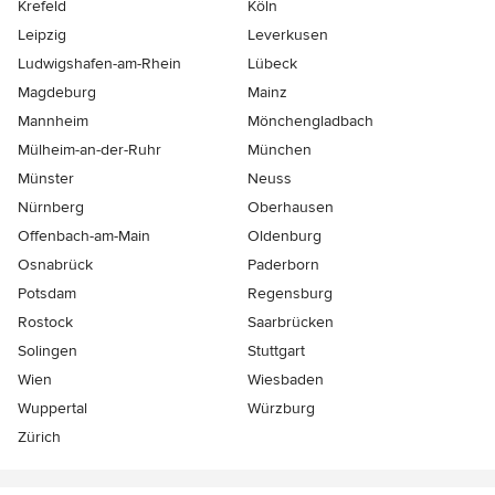
Krefeld
Köln
Leipzig
Leverkusen
Ludwigshafen-am-Rhein
Lübeck
Magdeburg
Mainz
Mannheim
Mönchen­gladbach
Mülheim-an-der-Ruhr
München
Münster
Neuss
Nürnberg
Oberhausen
Offenbach-am-Main
Oldenburg
Osnabrück
Paderborn
Potsdam
Regensburg
Rostock
Saarbrücken
Solingen
Stuttgart
Wien
Wiesbaden
Wuppertal
Würzburg
Zürich