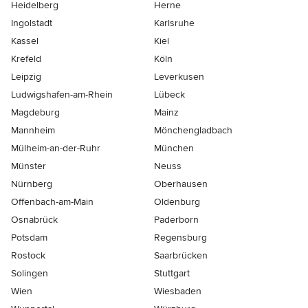
Heidelberg
Herne
Ingolstadt
Karlsruhe
Kassel
Kiel
Krefeld
Köln
Leipzig
Leverkusen
Ludwigshafen-am-Rhein
Lübeck
Magdeburg
Mainz
Mannheim
Mönchen­gladbach
Mülheim-an-der-Ruhr
München
Münster
Neuss
Nürnberg
Oberhausen
Offenbach-am-Main
Oldenburg
Osnabrück
Paderborn
Potsdam
Regensburg
Rostock
Saarbrücken
Solingen
Stuttgart
Wien
Wiesbaden