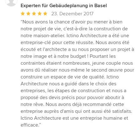
Experten für Gebäudeplanung in Basel
Durchschnittliche
23. Dezember 2017
Bewertung:
“Nous avons la chance d'avoir pu mener à bien
5
notre projet de vie, c'est-à-dire la construction de
von
notre maison-atelier. Ictino Architecture a été une
5
entreprise-clé pour cette réussite. Nous avons été
Sternen
écouté et l'architecte a su nous proposer un projet à
notre image et à notre budget ! Pourtant les
contraintes étaient nombreuses, jeune couple nous
avons dû réaliser nous-même le second œuvre pour
construire un espace de vie de qualité. Ictino
Architecture nous a guidé dans le choix des
entreprises, les étapes de construction et nous a
proposé des devis précis pour pouvoir aboutir à
notre rêve. Nous avons déjà recommandé cette
entreprise auprès d'amis qui ont aussi été satisfaits.
Ictino Architecture est une entreprise humaine et
efficace.”