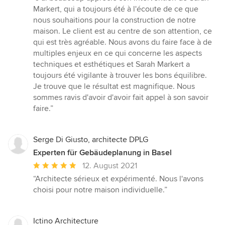
5
Markert, qui a toujours été à l'écoute de ce que
von
nous souhaitions pour la construction de notre
5
maison. Le client est au centre de son attention, ce
Sternen
qui est très agréable. Nous avons du faire face à de
multiples enjeux en ce qui concerne les aspects
techniques et esthétiques et Sarah Markert a
toujours été vigilante à trouver les bons équilibre.
Je trouve que le résultat est magnifique. Nous
sommes ravis d'avoir d'avoir fait appel à son savoir
faire.”
Serge Di Giusto, architecte DPLG
Experten für Gebäudeplanung in Basel
Durchschnittliche
12. August 2021
Bewertung:
“Architecte sérieux et expérimenté. Nous l'avons
5
choisi pour notre maison individuelle.”
von
5
Sternen
Ictino Architecture