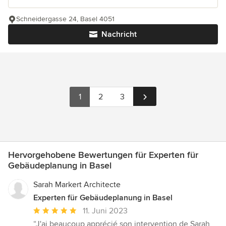
Schneidergasse 24, Basel 4051
Nachricht
1
2
3
Hervorgehobene Bewertungen für Experten für
Gebäudeplanung in Basel
Sarah Markert Architecte
Experten für Gebäudeplanung in Basel
Durchschnittliche
11. Juni 2023
Bewertung:
“J'ai beaucoup apprécié son intervention de Sarah