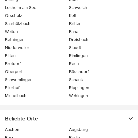
Losheim am See
Schweich
Orscholz
Kell
Saarhölzbach
Britten
Weiten
Faha
Bethingen
Dreisbach
Niederweiler
Staudt
Fitten
Rimlingen
Brotdorf
Rech
Oberperl
Büschdorf
Schwemlingen
Schank
Ellerhof
Ripplingen
Michelbach
Wehingen
Beliebte Orte
Aachen
Augsburg
Basel
Berlin