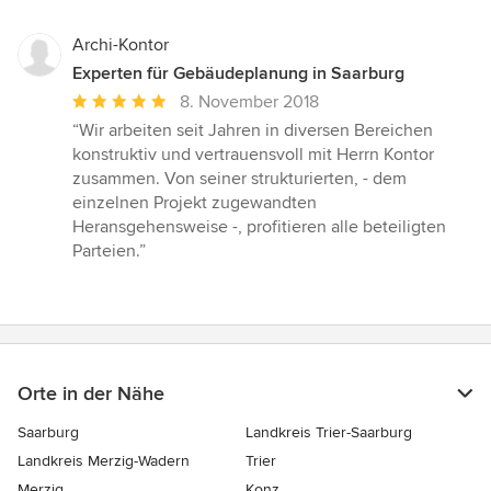
5
Sternen
Archi-Kontor
Experten für Gebäudeplanung in Saarburg
Durchschnittliche
8. November 2018
Bewertung:
“Wir arbeiten seit Jahren in diversen Bereichen
5
konstruktiv und vertrauensvoll mit Herrn Kontor
von
zusammen. Von seiner strukturierten, - dem
5
einzelnen Projekt zugewandten
Sternen
Heransgehensweise -, profitieren alle beteiligten
Parteien.”
Orte in der Nähe
Saarburg
Landkreis Trier-Saarburg
Landkreis Merzig-Wadern
Trier
Merzig
Konz