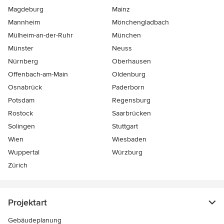
Magdeburg
Mainz
Mannheim
Mönchen­gladbach
Mülheim-an-der-Ruhr
München
Münster
Neuss
Nürnberg
Oberhausen
Offenbach-am-Main
Oldenburg
Osnabrück
Paderborn
Potsdam
Regensburg
Rostock
Saarbrücken
Solingen
Stuttgart
Wien
Wiesbaden
Wuppertal
Würzburg
Zürich
Projektart
Gebäudeplanung