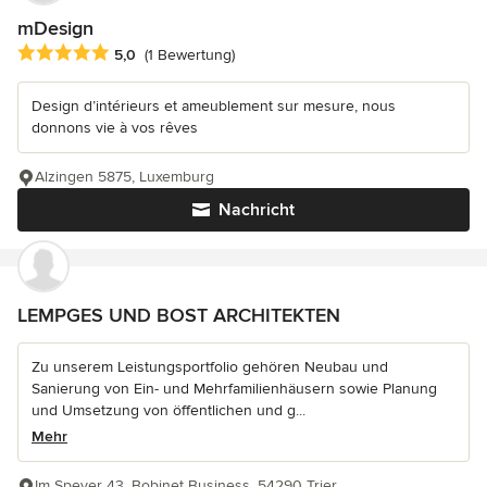
mDesign
Durchschnittliche Bewertung: 5 von 5 Sternen
5,0
(1 Bewertung)
Design d’intérieurs et ameublement sur mesure, nous
donnons vie à vos rêves
Alzingen 5875, Luxemburg
Nachricht
LEMPGES UND BOST ARCHITEKTEN
Zu unserem Leistungsportfolio gehören Neubau und
Sanierung von Ein- und Mehrfamilienhäusern sowie Planung
und Umsetzung von öffentlichen und g...
Mehr
Im Speyer 43, Bobinet Business, 54290 Trier