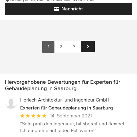
Nachricht
1
2
3
Hervorgehobene Bewertungen für Experten für
Gebäudeplanung in Saarburg
Herlach Architektur- und Ingenieur GmbH
Experten für Gebäudeplanung in Saarburg
Durchschnittliche
14. September 2021
Bewertung:
“Sehr profi den Ingenieur, hilfsbereit und flexibel.
5
Ich empfehle auf jeden Fall weiter!”
von