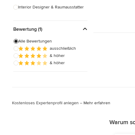
Interior Designer & Raumausstatter
Küchenplanung
Bewertung (1)
Landschaftsarchitekten
Armaturen & Sanitärbedarf
Alle Bewertungen
ausschließlich
Beleuchtung
& höher
Einbauschränke
& höher
Alle anzeigen
Kostenloses Expertenprofil anlegen –
Mehr erfahren
Warum sol