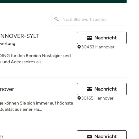
ANNOVER-SYLT
Nachricht
rtung: 1 von 5 Sternen
wertung
30453 Hannover
ADING für den Bereich Nostalgie- und
und Accessoires als...
nover
Nachricht
30165 Hannover
ge können Sie sich immer auf höchste
lität aus einer Ha...
er
Nachricht