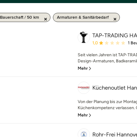
 Bauerschaft / 50 km
Armaturen & Sanitärbedarf
TAP-TRADING H
Durchschnittliche Bewe
1,0
1 Be
Seit vielen Jahren ist TAP-TR
Design-Armaturen, Badkeramik 
Mehr
Küchenoutlet Han
Von der Planung bis zur Monta
Küchenkompetenz verlassen. Qua
Mehr
Rohr-Frei Hannov