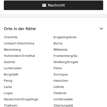
Nachricht
Orte in der Nähe
Chemnitz
Erzgebirgskreis
Limbach-Oberfrohna
Borna
Marienberg
Mittweida
Hohenstein-Ernstthal
Frankenberg/Sa.
Zwönitz
Stollberg/Erzgeb.
Lichtenstein
Flöha
Burgstädt
Zschopau
Penig
Hainichen
Lauta
Lößnitz
Lugau
Oederan
Neukirchen/Erzgebirge
Lichtenwalde
Thalheim
Oberlungwitz