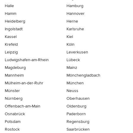
Halle
Hamburg
Hamm
Hannover
Heidelberg
Herne
Ingolstadt
Karlsruhe
Kassel
Kiel
Krefeld
Köln
Leipzig
Leverkusen
Ludwigshafen-am-Rhein
Lübeck
Magdeburg
Mainz
Mannheim
Mönchen­gladbach
Mülheim-an-der-Ruhr
München
Münster
Neuss
Nürnberg
Oberhausen
Offenbach-am-Main
Oldenburg
Osnabrück
Paderborn
Potsdam
Regensburg
Rostock
Saarbrücken