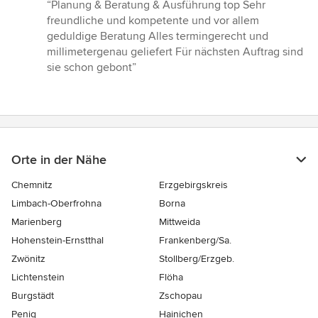
Bewertung:
“Planung & Beratung & Ausführung top Sehr
5
freundliche und kompetente und vor allem
von
geduldige Beratung Alles termingerecht und
5
millimetergenau geliefert Für nächsten Auftrag sind
Sternen
sie schon gebont”
Orte in der Nähe
Chemnitz
Erzgebirgskreis
Limbach-Oberfrohna
Borna
Marienberg
Mittweida
Hohenstein-Ernstthal
Frankenberg/Sa.
Zwönitz
Stollberg/Erzgeb.
Lichtenstein
Flöha
Burgstädt
Zschopau
Penig
Hainichen