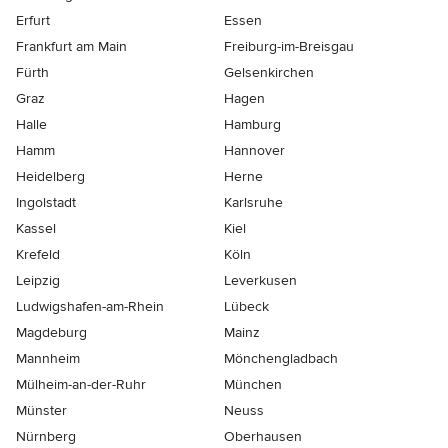
Erfurt
Essen
Frankfurt am Main
Freiburg-im-Breisgau
Fürth
Gelsenkirchen
Graz
Hagen
Halle
Hamburg
Hamm
Hannover
Heidelberg
Herne
Ingolstadt
Karlsruhe
Kassel
Kiel
Krefeld
Köln
Leipzig
Leverkusen
Ludwigshafen-am-Rhein
Lübeck
Magdeburg
Mainz
Mannheim
Mönchen­gladbach
Mülheim-an-der-Ruhr
München
Münster
Neuss
Nürnberg
Oberhausen