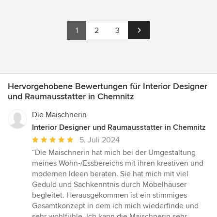
1
2
3
Hervorgehobene Bewertungen für Interior Designer
und Raumausstatter in Chemnitz
Die Maischnerin
Interior Designer und Raumausstatter in Chemnitz
Durchschnittliche
5. Juli 2024
Bewertung:
“Die Maischnerin hat mich bei der Umgestaltung
5
meines Wohn-/Essbereichs mit ihren kreativen und
von
modernen Ideen beraten. Sie hat mich mit viel
5
Geduld und Sachkenntnis durch Möbelhäuser
Sternen
begleitet. Herausgekommen ist ein stimmiges
Gesamtkonzept in dem ich mich wiederfinde und
sehr wohlfühle. Ich kann die Maischnerin sehr