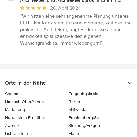
Architekten und Architektenbüros in Chemnitz
Durchschnittliche
26. April 2021
Bewertung:
“Wir hatten eine sehr angenehme Planung unseres
5
EFH. Herr Kunz steht für eine moderne, zeitlose und
von
praktische Architektur, fragt Bedürfnisse ab und
5
entwickelt so sukzessive den eigenen
Sternen
Wunschgrundriss. Immer wieder gern!”
Orte in der Nähe
Chemnitz
Erzgebirgskreis
Limbach-Oberfrohna
Borna
Marienberg
Mittweida
Hohenstein-Ernstthal
Frankenberg/Sa.
Zwönitz
Stollberg/Erzgeb.
Lichtenstein
Flöha