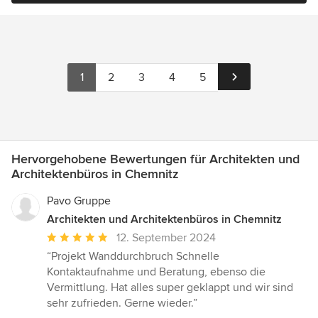
1
2
3
4
5
Hervorgehobene Bewertungen für Architekten und
Architektenbüros in Chemnitz
Pavo Gruppe
Architekten und Architektenbüros in Chemnitz
Durchschnittliche
12. September 2024
Bewertung:
“Projekt Wanddurchbruch Schnelle
5
Kontaktaufnahme und Beratung, ebenso die
von
Vermittlung. Hat alles super geklappt und wir sind
5
sehr zufrieden. Gerne wieder.”
Sternen