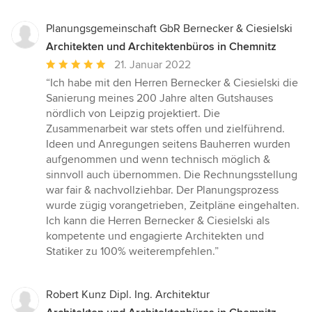
Planungsgemeinschaft GbR Bernecker & Ciesielski
Architekten und Architektenbüros in Chemnitz
Durchschnittliche
21. Januar 2022
Bewertung:
“Ich habe mit den Herren Bernecker & Ciesielski die
5
Sanierung meines 200 Jahre alten Gutshauses
von
nördlich von Leipzig projektiert. Die
5
Zusammenarbeit war stets offen und zielführend.
Sternen
Ideen und Anregungen seitens Bauherren wurden
aufgenommen und wenn technisch möglich &
sinnvoll auch übernommen. Die Rechnungsstellung
war fair & nachvollziehbar. Der Planungsprozess
wurde zügig vorangetrieben, Zeitpläne eingehalten.
Ich kann die Herren Bernecker & Ciesielski als
kompetente und engagierte Architekten und
Statiker zu 100% weiterempfehlen.”
Robert Kunz Dipl. Ing. Architektur