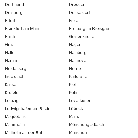
Dortmund
Dresden
Duisburg
Düsseldorf
Erfurt
Essen
Frankfurt am Main
Freiburg-im-Breisgau
Fürth
Gelsenkirchen
Graz
Hagen
Halle
Hamburg
Hamm
Hannover
Heidelberg
Herne
Ingolstadt
Karlsruhe
Kassel
Kiel
Krefeld
Köln
Leipzig
Leverkusen
Ludwigshafen-am-Rhein
Lübeck
Magdeburg
Mainz
Mannheim
Mönchen­gladbach
Mülheim-an-der-Ruhr
München