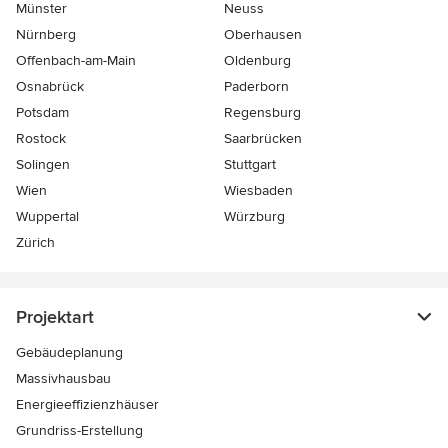
Münster
Neuss
Nürnberg
Oberhausen
Offenbach-am-Main
Oldenburg
Osnabrück
Paderborn
Potsdam
Regensburg
Rostock
Saarbrücken
Solingen
Stuttgart
Wien
Wiesbaden
Wuppertal
Würzburg
Zürich
Projektart
Gebäudeplanung
Massivhausbau
Energieeffizienzhäuser
Grundriss-Erstellung