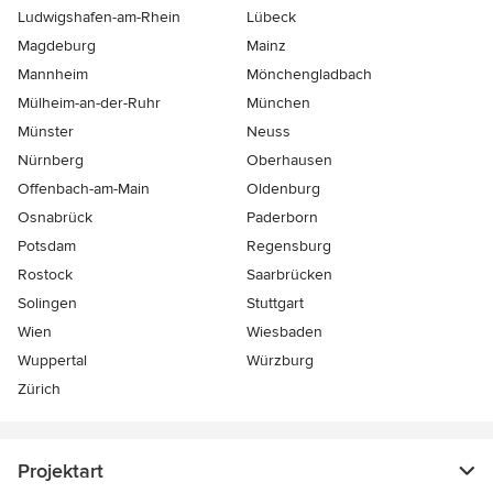
Ludwigshafen-am-Rhein
Lübeck
Magdeburg
Mainz
Mannheim
Mönchen­gladbach
Mülheim-an-der-Ruhr
München
Münster
Neuss
Nürnberg
Oberhausen
Offenbach-am-Main
Oldenburg
Osnabrück
Paderborn
Potsdam
Regensburg
Rostock
Saarbrücken
Solingen
Stuttgart
Wien
Wiesbaden
Wuppertal
Würzburg
Zürich
Projektart