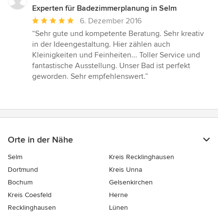
Experten für Badezimmerplanung in Selm
Durchschnittliche
6. Dezember 2016
Bewertung:
“Sehr gute und kompetente Beratung. Sehr kreativ
5
in der Ideengestaltung. Hier zählen auch
von
Kleinigkeiten und Feinheiten... Toller Service und
5
fantastische Ausstellung. Unser Bad ist perfekt
Sternen
geworden. Sehr empfehlenswert.”
Orte in der Nähe
Selm
Kreis Recklinghausen
Dortmund
Kreis Unna
Bochum
Gelsenkirchen
Kreis Coesfeld
Herne
Recklinghausen
Lünen