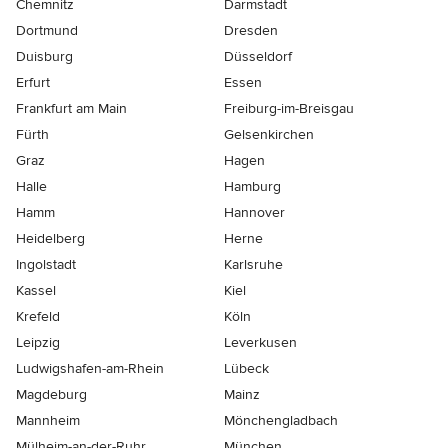
Chemnitz
Darmstadt
Dortmund
Dresden
Duisburg
Düsseldorf
Erfurt
Essen
Frankfurt am Main
Freiburg-im-Breisgau
Fürth
Gelsenkirchen
Graz
Hagen
Halle
Hamburg
Hamm
Hannover
Heidelberg
Herne
Ingolstadt
Karlsruhe
Kassel
Kiel
Krefeld
Köln
Leipzig
Leverkusen
Ludwigshafen-am-Rhein
Lübeck
Magdeburg
Mainz
Mannheim
Mönchen­gladbach
Mülheim-an-der-Ruhr
München