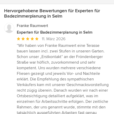
Hervorgehobene Bewertungen für Experten für
Badezimmerplanung in Selm
Franke Raumwert
Experten für Badezimmerplanung in Selm
Durchschnittliche
11. März 2026
Bewertung:
“Wir haben von Franke Raumwert eine Terasse
5
bauen lassen incl. zwei Stufen in unseren Garten.
von
Schon unser „Erstkontakt“ an der Fröndenberger
5
Straße war höflich, zuvorkommend und sehr
Sternen
kompetent. Uns wurden mehrere verschiedene
Fliesen gezeigt und jeweils Vor- und Nachteile
erklärt. Die Empfehlung des sympathischen
Verkäufers kam mit unserer Geschmacksvorstellung
recht zügig überein. Danach wurden wir nach einer
Ortsbesichtigung detailliert aufgeklärt, was im
einzelnen für Arbeitsschritte erfolgen. Der zeitliche
Rahmen, der uns genannt wurde, stimmte mit den
tatsächlich ausgeführten Arbeiten fast genau