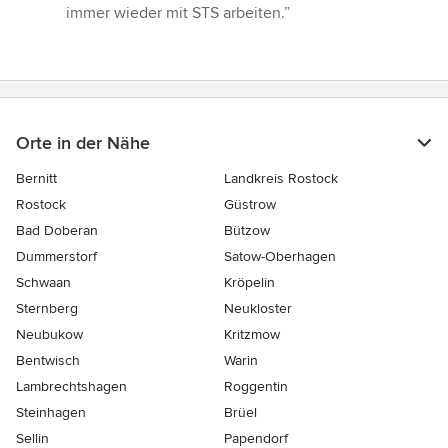
5
immer wieder mit STS arbeiten.”
Sternen
Orte in der Nähe
Bernitt
Landkreis Rostock
Rostock
Güstrow
Bad Doberan
Bützow
Dummerstorf
Satow-Oberhagen
Schwaan
Kröpelin
Sternberg
Neukloster
Neubukow
Kritzmow
Bentwisch
Warin
Lambrechtshagen
Roggentin
Steinhagen
Brüel
Sellin
Papendorf