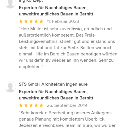
Sternen
Ing Konzept
Experten für Nachhaltiges Bauen,
umweltfreundliches Bauen in Bernitt
Durchschnittliche
11. Februar 2023
Bewertung:
“Herr Müller ist sehr zuverlässig, gründlich und
5
außerordentlich kompetent. Das Preis-
von
Leistungsverhältnis ist sehr gut und er stand uns
5
stets mit Rat und Tat zur Seite. Sollten wir noch
Sternen
einmal Hilfe im Bereich Bauen benötigen würden
wir uns definitiv wieder an ihn wenden. Sehr zu
empfehlen.”
STS GmbH Architekten Ingenieure
Experten für Nachhaltiges Bauen,
umweltfreundliches Bauen in Bernitt
Durchschnittliche
26. September 2019
Bewertung:
“Sehr korrekte Bearbeitung unseres Anliegens,
5
genaue Planung mit komplettem Überblick.
von
Jederzeit erreichbares Team im Büro, wir würden