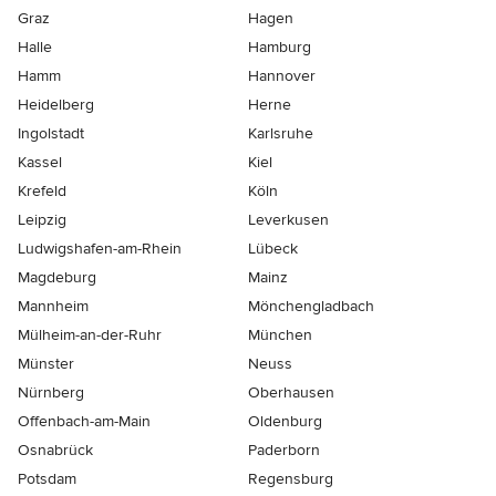
Graz
Hagen
Halle
Hamburg
Hamm
Hannover
Heidelberg
Herne
Ingolstadt
Karlsruhe
Kassel
Kiel
Krefeld
Köln
Leipzig
Leverkusen
Ludwigshafen-am-Rhein
Lübeck
Magdeburg
Mainz
Mannheim
Mönchen­gladbach
Mülheim-an-der-Ruhr
München
Münster
Neuss
Nürnberg
Oberhausen
Offenbach-am-Main
Oldenburg
Osnabrück
Paderborn
Potsdam
Regensburg