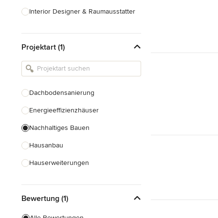
Interior Designer & Raumausstatter
Küchenplanung
Projektart (1)
Landschaftsarchitekten
Armaturen & Sanitärbedarf
Beleuchtung
Dachbodensanierung
Einbauschränke
Energieeffizienzhäuser
Alle anzeigen
Nachhaltiges Bauen
Hausanbau
Hauserweiterungen
Hausrenovierung
Bewertung (1)
Hausbau
Haussanierung
Alle Bewertungen