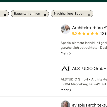
Bauunternehmen
Nachhaltiges Bauen
Architekturbüro
Durchschnittliche Bewe
5,0
10 
Spezialisiert auf individuell g
ganzheitlich betrachteten Desi
Mehr
AI.STUDIO GmbH
AI.STUDIO GmbH • Architekten
39104 Magdeburg Tel +49 391 8
Mehr
avisplus architekt