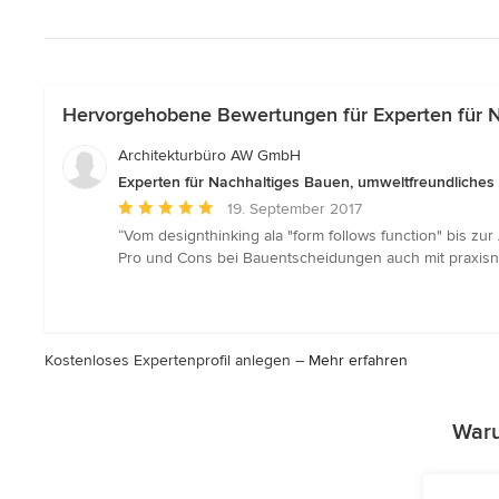
Hervorgehobene Bewertungen für Experten für 
Architekturbüro AW GmbH
Experten für Nachhaltiges Bauen, umweltfreundliche
Durchschnittliche
19. September 2017
Bewertung:
“Vom designthinking ala "form follows function" bis zu
5
Pro und Cons bei Bauentscheidungen auch mit praxisna
von
5
Sternen
Kostenloses Expertenprofil anlegen –
Mehr erfahren
Waru