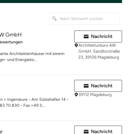
 AW GmbH
Nachricht
rtung: 5 von 5 Sternen
Bewertungen
Architekturbüro AW
GmbH, Sandtorstraße
eplante Architektenhäuser mit einem
23, 39106 Magdeburg
gn- und Energieko...
Nachricht
39112 Magdeburg
 + Ingenieure • Am Sülzehafen 14 •
3 70 830 • Fax +49 3...
ur
Nachricht