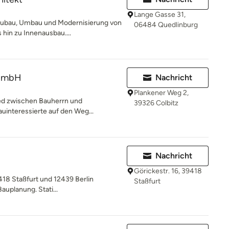
Lange Gasse 31,
eubau, Umbau und Modernisierung von
06484 Quedlinburg
in zu Innenausbau....
 GmbH
Nachricht
Plankener Weg 2,
ied zwischen Bauherrn und
39326 Colbitz
uinteressierte auf den Weg...
Nachricht
Görickestr. 16, 39418
9418 Staßfurt und 12439 Berlin
Staßfurt
auplanung. Stati...