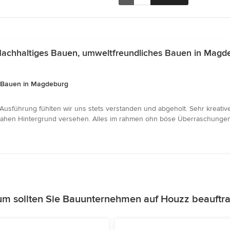
Nachhaltiges Bauen, umweltfreundliches Bauen in Magd
s Bauen in Magdeburg
r Ausführung fühlten wir uns stets verstanden und abgeholt. Sehr kreati
hen Hintergrund versehen. Alles im rahmen ohn böse Überraschungen. Man
m sollten Sie Bauunternehmen auf Houzz beauftr