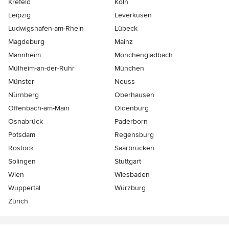
Krefeld
Köln
Leipzig
Leverkusen
Ludwigshafen-am-Rhein
Lübeck
Magdeburg
Mainz
Mannheim
Mönchen­gladbach
Mülheim-an-der-Ruhr
München
Münster
Neuss
Nürnberg
Oberhausen
Offenbach-am-Main
Oldenburg
Osnabrück
Paderborn
Potsdam
Regensburg
Rostock
Saarbrücken
Solingen
Stuttgart
Wien
Wiesbaden
Wuppertal
Würzburg
Zürich