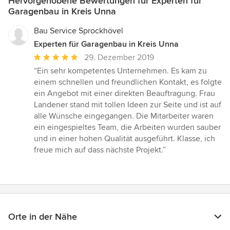
Hervorgehobene Bewertungen für Experten für
Garagenbau in Kreis Unna
Bau Service Sprockhövel
Experten für Garagenbau in Kreis Unna
Durchschnittliche
29. Dezember 2019
Bewertung:
“Ein sehr kompetentes Unternehmen. Es kam zu
5
einem schnellen und freundlichen Kontakt, es folgte
von
ein Angebot mit einer direkten Beauftragung. Frau
5
Landener stand mit tollen Ideen zur Seite und ist auf
Sternen
alle Wünsche eingegangen. Die Mitarbeiter waren
ein eingespieltes Team, die Arbeiten wurden sauber
und in einer hohen Qualität ausgeführt. Klasse, ich
freue mich auf dass nächste Projekt.”
Orte in der Nähe