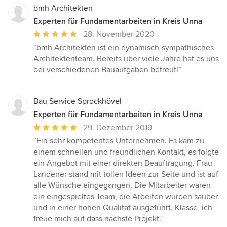
bmh Architekten
Experten für Fundamentarbeiten in Kreis Unna
Durchschnittliche
28. November 2020
Bewertung:
“bmh Architekten ist ein dynamisch-sympathisches
5
Architektenteam. Bereits über viele Jahre hat es uns
von
bei verschiedenen Bauaufgaben betreut!”
5
Sternen
Bau Service Sprockhövel
Experten für Fundamentarbeiten in Kreis Unna
Durchschnittliche
29. Dezember 2019
Bewertung:
“Ein sehr kompetentes Unternehmen. Es kam zu
5
einem schnellen und freundlichen Kontakt, es folgte
von
ein Angebot mit einer direkten Beauftragung. Frau
5
Landener stand mit tollen Ideen zur Seite und ist auf
Sternen
alle Wünsche eingegangen. Die Mitarbeiter waren
ein eingespieltes Team, die Arbeiten wurden sauber
und in einer hohen Qualität ausgeführt. Klasse, ich
freue mich auf dass nächste Projekt.”