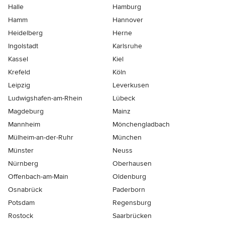
Halle
Hamburg
Hamm
Hannover
Heidelberg
Herne
Ingolstadt
Karlsruhe
Kassel
Kiel
Krefeld
Köln
Leipzig
Leverkusen
Ludwigshafen-am-Rhein
Lübeck
Magdeburg
Mainz
Mannheim
Mönchen­gladbach
Mülheim-an-der-Ruhr
München
Münster
Neuss
Nürnberg
Oberhausen
Offenbach-am-Main
Oldenburg
Osnabrück
Paderborn
Potsdam
Regensburg
Rostock
Saarbrücken