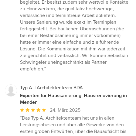
5
begleitet. Er besitzt zudem sehr wertvolle Kontakte
Sternen
zu Handwerkern, die qualitativ hochwertige,
verlässliche und termintreue Arbeit abliefern.
Unsere Sanierung wurde exakt im Terminplan
fertiggestellt. Bei baulichen Überraschungen (die
bei einer Bestandsanierung immer vorkommen)
hatte er immer eine einfache und zielführende
Lösung. Die Kommunikation mit ihm war jederzeit
zielgerichtet und verlässlich. Wir können Sebastian
Schwingeler uneingeschränkt als Partner
empfehlen.”
Typ A. | Architektenteam BDA
Experten für Haussanierung, Hausrenovierung in
Menden
Durchschnittliche
24. März 2025
Bewertung:
“Das Typ A. Architektenteam hat uns in allen
5
Leistungsphasen und über alle Gewerke von den
von
ersten groben Entwürfen, über die Bauaufsicht bis