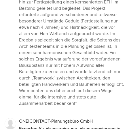
5
hin zur Fertigstellung eines kernsanierten EFH im
Sternen
Bestand geleitet und begleitet. Das Projekt
erforderte aufgrund verschiedener und teilweise
besonderer Umstände Geduld (Fertigstellung nun
etwa nach 4 Jahren) und Hartnäckigkeit, die vor
allem von Herr Wetterich aufgebracht wurde. Im
Ergebnis spiegelt sich die Sorgfalt, die Seitens des
Architektenteams in die Planung geflossen ist, in
einem sehr harmonischen Gesamtbild wider. Ein
solches Ergebnis war aufgrund der vorgefundenen
Bausubstanz nur mit hohem Aufwand aller
Beteiligten zu erzielen und wurde letztendlich nur
durch „Teamwork“ zwischen Architekten, den
beteiligten Handwerkern und Bauherren ermöglicht.
Wir möchten uns daher auch auf diesem Wege
einmal für die intensive und stets gute
Zusammenarbeit bedanken!”
ONE!CONTACT-Planungsbüro GmbH
Experten für Haussanierung, Hausrenovierung in