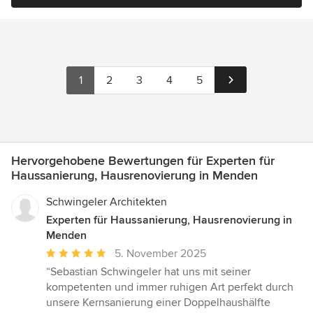
1
2
3
4
5
Hervorgehobene Bewertungen für Experten für
Haussanierung, Hausrenovierung in Menden
Schwingeler Architekten
Experten für Haussanierung, Hausrenovierung in
Menden
Durchschnittliche
5. November 2025
Bewertung:
“Sebastian Schwingeler hat uns mit seiner
5
kompetenten und immer ruhigen Art perfekt durch
von
unsere Kernsanierung einer Doppelhaushälfte