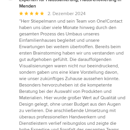
Menden
Durchschnittliche
2. Dezember 2024
Bewertung:
“Herr Stiepelmann und sein Team von One!Contact
5
haben uns über viele Monate hinweg durch den
von
gesamten Prozess des Umbaus unseres
5
Einfamilienhauses begleitet und unsere
Sternen
Erwartungen bei weitem übertroffen. Bereits beim
ersten Brainstorming haben wir uns verstanden und
gut aufgehoben gefühlt. Die darauffolgenden
Visualisierungen waren nicht nur beeindruckend,
sondern gaben uns eine klare Vorstellung davon,
wie unser zukünftiges Zuhause aussehen könnte.
Besonders hervorzuheben ist die kompetente
Beratung bei der Auswahl von Produkten und
Materialien. Hier wurde großer Wert auf Qualität und
Design gelegt, ohne unser Budget aus den Augen
zu verlieren. Die anschließende Umsetzung mit
überaus professionellen Handwerkern und
Dienstleistern verlief reibungslos und zeigte die
hohe Expertise und Sorgfalt des gesamten Teams.