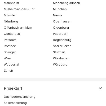
Mannheim
Mönchen­gladbach
Mülheim-an-der-Ruhr
München
Münster
Neuss
Nürnberg
Oberhausen
Offenbach-am-Main
Oldenburg
Osnabrück
Paderborn
Potsdam
Regensburg
Rostock
Saarbrücken
Solingen
Stuttgart
Wien
Wiesbaden
Wuppertal
Würzburg
Zürich
Projektart
Dachbodensanierung
Kellersanierung