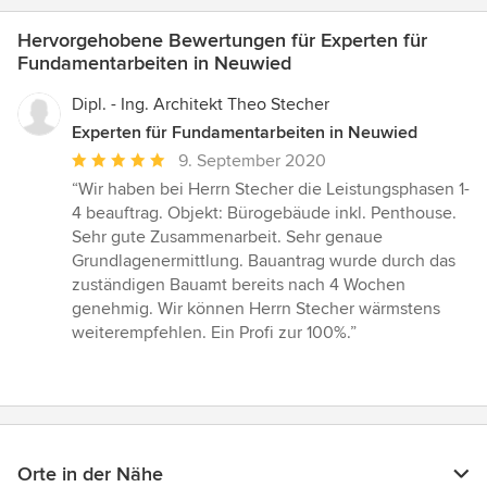
Hervorgehobene Bewertungen für Experten für
Fundamentarbeiten in Neuwied
Dipl. - Ing. Architekt Theo Stecher
Experten für Fundamentarbeiten in Neuwied
Durchschnittliche
9. September 2020
Bewertung:
“Wir haben bei Herrn Stecher die Leistungsphasen 1-
5
4 beauftrag. Objekt: Bürogebäude inkl. Penthouse.
von
Sehr gute Zusammenarbeit. Sehr genaue
5
Grundlagenermittlung. Bauantrag wurde durch das
Sternen
zuständigen Bauamt bereits nach 4 Wochen
genehmig. Wir können Herrn Stecher wärmstens
weiterempfehlen. Ein Profi zur 100%.”
Orte in der Nähe