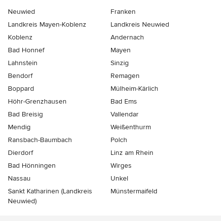
Neuwied
Franken
Landkreis Mayen-Koblenz
Landkreis Neuwied
Koblenz
Andernach
Bad Honnef
Mayen
Lahnstein
Sinzig
Bendorf
Remagen
Boppard
Mülheim-Kärlich
Höhr-Grenzhausen
Bad Ems
Bad Breisig
Vallendar
Mendig
Weißenthurm
Ransbach-Baumbach
Polch
Dierdorf
Linz am Rhein
Bad Hönningen
Wirges
Nassau
Unkel
Sankt Katharinen (Landkreis
Münstermaifeld
Neuwied)