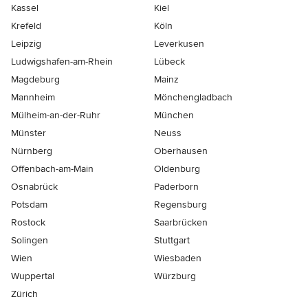
Kassel
Kiel
Krefeld
Köln
Leipzig
Leverkusen
Ludwigshafen-am-Rhein
Lübeck
Magdeburg
Mainz
Mannheim
Mönchen­gladbach
Mülheim-an-der-Ruhr
München
Münster
Neuss
Nürnberg
Oberhausen
Offenbach-am-Main
Oldenburg
Osnabrück
Paderborn
Potsdam
Regensburg
Rostock
Saarbrücken
Solingen
Stuttgart
Wien
Wiesbaden
Wuppertal
Würzburg
Zürich