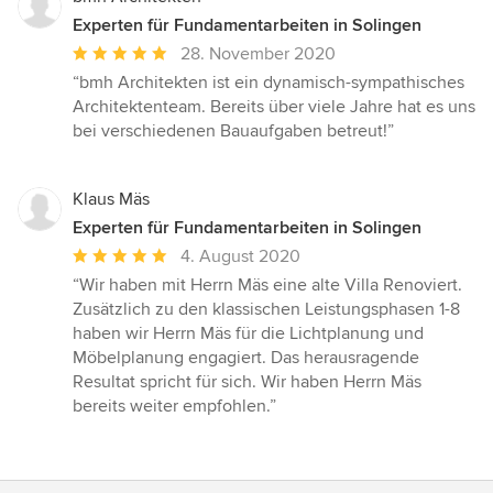
Experten für Fundamentarbeiten in Solingen
Durchschnittliche
28. November 2020
Bewertung:
“bmh Architekten ist ein dynamisch-sympathisches
5
Architektenteam. Bereits über viele Jahre hat es uns
von
bei verschiedenen Bauaufgaben betreut!”
5
Sternen
Klaus Mäs
Experten für Fundamentarbeiten in Solingen
Durchschnittliche
4. August 2020
Bewertung:
“Wir haben mit Herrn Mäs eine alte Villa Renoviert.
5
Zusätzlich zu den klassischen Leistungsphasen 1-8
von
haben wir Herrn Mäs für die Lichtplanung und
5
Möbelplanung engagiert. Das herausragende
Sternen
Resultat spricht für sich. Wir haben Herrn Mäs
bereits weiter empfohlen.”