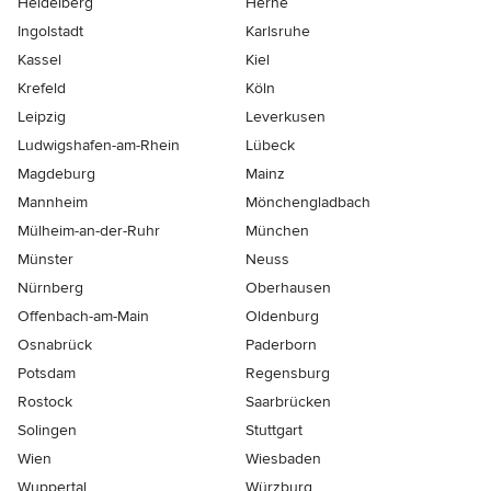
Heidelberg
Herne
Ingolstadt
Karlsruhe
Kassel
Kiel
Krefeld
Köln
Leipzig
Leverkusen
Ludwigshafen-am-Rhein
Lübeck
Magdeburg
Mainz
Mannheim
Mönchen­gladbach
Mülheim-an-der-Ruhr
München
Münster
Neuss
Nürnberg
Oberhausen
Offenbach-am-Main
Oldenburg
Osnabrück
Paderborn
Potsdam
Regensburg
Rostock
Saarbrücken
Solingen
Stuttgart
Wien
Wiesbaden
Wuppertal
Würzburg