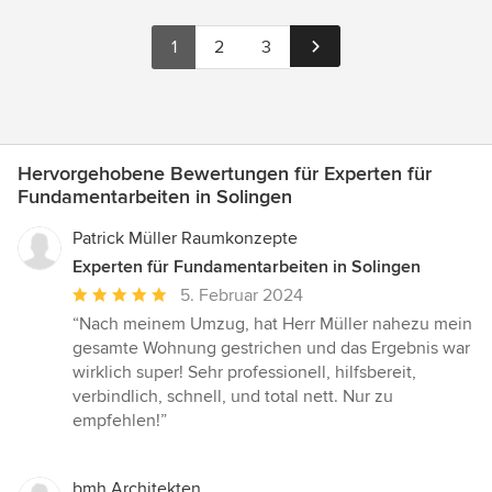
1
2
3
Hervorgehobene Bewertungen für Experten für
Fundamentarbeiten in Solingen
Patrick Müller Raumkonzepte
Experten für Fundamentarbeiten in Solingen
Durchschnittliche
5. Februar 2024
Bewertung:
“Nach meinem Umzug, hat Herr Müller nahezu mein
5
gesamte Wohnung gestrichen und das Ergebnis war
von
wirklich super! Sehr professionell, hilfsbereit,
5
verbindlich, schnell, und total nett. Nur zu
Sternen
empfehlen!”
bmh Architekten