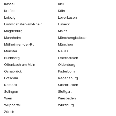
Kassel
Kiel
Krefeld
Köln
Leipzig
Leverkusen
Ludwigshafen-am-Rhein
Lübeck
Magdeburg
Mainz
Mannheim
Mönchen­gladbach
Mülheim-an-der-Ruhr
München
Münster
Neuss
Nürnberg
Oberhausen
Offenbach-am-Main
Oldenburg
Osnabrück
Paderborn
Potsdam
Regensburg
Rostock
Saarbrücken
Solingen
Stuttgart
Wien
Wiesbaden
Wuppertal
Würzburg
Zürich