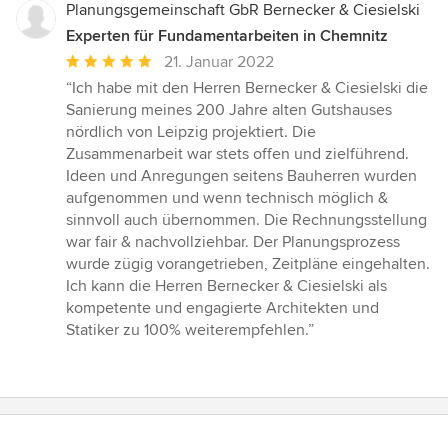
Planungsgemeinschaft GbR Bernecker & Ciesielski
Experten für Fundamentarbeiten in Chemnitz
Durchschnittliche
21. Januar 2022
Bewertung:
“Ich habe mit den Herren Bernecker & Ciesielski die
5
Sanierung meines 200 Jahre alten Gutshauses
von
nördlich von Leipzig projektiert. Die
5
Zusammenarbeit war stets offen und zielführend.
Sternen
Ideen und Anregungen seitens Bauherren wurden
aufgenommen und wenn technisch möglich &
sinnvoll auch übernommen. Die Rechnungsstellung
war fair & nachvollziehbar. Der Planungsprozess
wurde zügig vorangetrieben, Zeitpläne eingehalten.
Ich kann die Herren Bernecker & Ciesielski als
kompetente und engagierte Architekten und
Statiker zu 100% weiterempfehlen.”