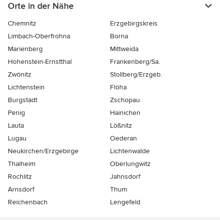
Orte in der Nähe
Chemnitz
Erzgebirgskreis
Limbach-Oberfrohna
Borna
Marienberg
Mittweida
Hohenstein-Ernstthal
Frankenberg/Sa.
Zwönitz
Stollberg/Erzgeb.
Lichtenstein
Flöha
Burgstädt
Zschopau
Penig
Hainichen
Lauta
Lößnitz
Lugau
Oederan
Neukirchen/Erzgebirge
Lichtenwalde
Thalheim
Oberlungwitz
Rochlitz
Jahnsdorf
Arnsdorf
Thum
Reichenbach
Lengefeld