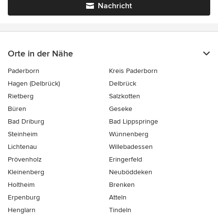
Nachricht
Orte in der Nähe
Paderborn
Kreis Paderborn
Hagen (Delbrück)
Delbrück
Rietberg
Salzkotten
Büren
Geseke
Bad Driburg
Bad Lippspringe
Steinheim
Wünnenberg
Lichtenau
Willebadessen
Prövenholz
Eringerfeld
Kleinenberg
Neuböddeken
Holtheim
Brenken
Erpenburg
Atteln
Henglarn
Tindeln