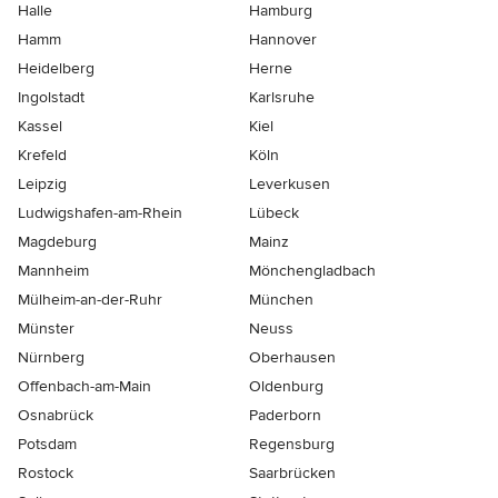
Halle
Hamburg
Hamm
Hannover
Heidelberg
Herne
Ingolstadt
Karlsruhe
Kassel
Kiel
Krefeld
Köln
Leipzig
Leverkusen
Ludwigshafen-am-Rhein
Lübeck
Magdeburg
Mainz
Mannheim
Mönchen­gladbach
Mülheim-an-der-Ruhr
München
Münster
Neuss
Nürnberg
Oberhausen
Offenbach-am-Main
Oldenburg
Osnabrück
Paderborn
Potsdam
Regensburg
Rostock
Saarbrücken