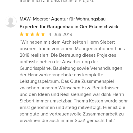
freue mich auf dass nächste Projekt.”
MAW- Moerser Agentur für Wohnungsbau
Experten für Garagenbau in Oer-Erkenschwick
Durchschnittliche
4. Juli 2019
Bewertung:
“Wir haben mit dem Architekten Herrn Siebert
5
unseren Traum von einem Mehrgenerationen-haus
von
2018 realisiert. Die Betreuung dieses Projektes
5
umfasste neben der Ausarbeitung der
Sternen
Grundrisspläne, Bauleitung sowie Verhandlungen
der Handwerkerangebote das komplette
Leistungsspektrum. Das Gute Zusammenspiel
zwischen unseren Wünschen bzw. Bedürfnissen
und den Ideen und Realisierungen war dank Herrn
Siebert immer umsetzbar. Thema Kosten wurde sehr
ernst genommen und stetig mitverfolgt. Hier ist die
sehr gute und vertrauensvolle Zusammenarbeit zu
erwähnen die auch immer Spaß gemacht hat.”