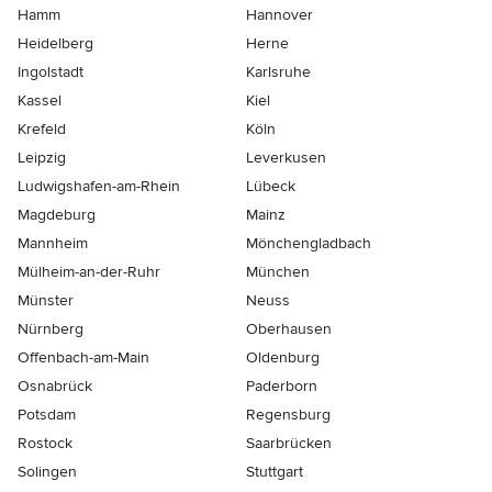
Hamm
Hannover
Heidelberg
Herne
Ingolstadt
Karlsruhe
Kassel
Kiel
Krefeld
Köln
Leipzig
Leverkusen
Ludwigshafen-am-Rhein
Lübeck
Magdeburg
Mainz
Mannheim
Mönchen­gladbach
Mülheim-an-der-Ruhr
München
Münster
Neuss
Nürnberg
Oberhausen
Offenbach-am-Main
Oldenburg
Osnabrück
Paderborn
Potsdam
Regensburg
Rostock
Saarbrücken
Solingen
Stuttgart