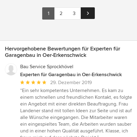
1
2
3
Hervorgehobene Bewertungen für Experten für
Garagenbau in Oer-Erkenschwick
Bau Service Sprockhövel
Experten für Garagenbau in Oer-Erkenschwick
Durchschnittliche
29. Dezember 2019
Bewertung:
“Ein sehr kompetentes Unternehmen. Es kam zu
5
einem schnellen und freundlichen Kontakt, es folgte
von
ein Angebot mit einer direkten Beauftragung. Frau
5
Landener stand mit tollen Ideen zur Seite und ist auf
Sternen
alle Wünsche eingegangen. Die Mitarbeiter waren
ein eingespieltes Team, die Arbeiten wurden sauber
und in einer hohen Qualität ausgeführt. Klasse, ich