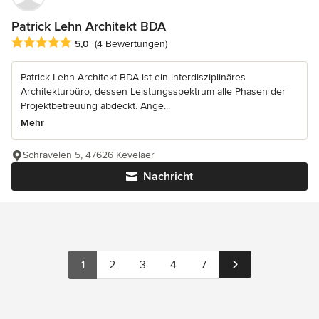
Patrick Lehn Architekt BDA
Durchschnittliche Bewertung: 5 von 5 Sternen
5,0
(4 Bewertungen)
Patrick Lehn Architekt BDA ist ein interdisziplinäres
Architekturbüro, dessen Leistungsspektrum alle Phasen der
Projektbetreuung abdeckt. Ange...
Mehr
Schravelen 5, 47626 Kevelaer
Nachricht
1
2
3
4
7