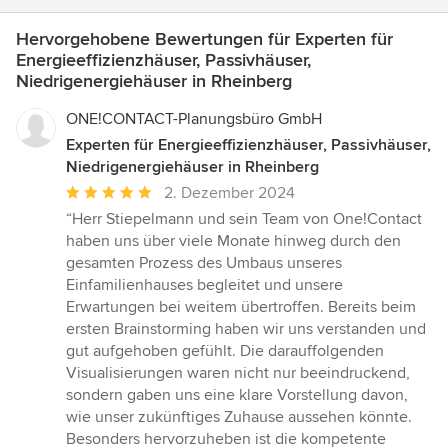
Hervorgehobene Bewertungen für Experten für
Energieeffizienzhäuser, Passivhäuser,
Niedrigenergiehäuser in Rheinberg
ONE!CONTACT-Planungsbüro GmbH
Experten für Energieeffizienzhäuser, Passivhäuser,
Niedrigenergiehäuser in Rheinberg
Durchschnittliche
2. Dezember 2024
Bewertung:
“Herr Stiepelmann und sein Team von One!Contact
5
haben uns über viele Monate hinweg durch den
von
gesamten Prozess des Umbaus unseres
5
Einfamilienhauses begleitet und unsere
Sternen
Erwartungen bei weitem übertroffen. Bereits beim
ersten Brainstorming haben wir uns verstanden und
gut aufgehoben gefühlt. Die darauffolgenden
Visualisierungen waren nicht nur beeindruckend,
sondern gaben uns eine klare Vorstellung davon,
wie unser zukünftiges Zuhause aussehen könnte.
Besonders hervorzuheben ist die kompetente