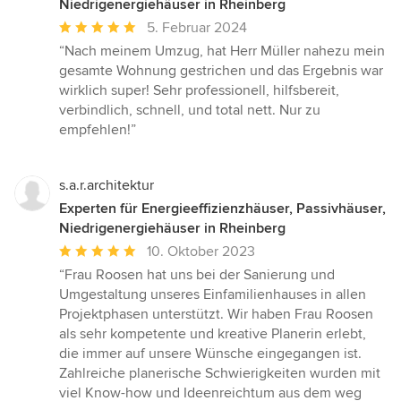
Niedrigenergiehäuser in Rheinberg
Durchschnittliche
5. Februar 2024
Bewertung:
“Nach meinem Umzug, hat Herr Müller nahezu mein
5
gesamte Wohnung gestrichen und das Ergebnis war
von
wirklich super! Sehr professionell, hilfsbereit,
5
verbindlich, schnell, und total nett. Nur zu
Sternen
empfehlen!”
s.a.r.architektur
Experten für Energieeffizienzhäuser, Passivhäuser,
Niedrigenergiehäuser in Rheinberg
Durchschnittliche
10. Oktober 2023
Bewertung:
“Frau Roosen hat uns bei der Sanierung und
5
Umgestaltung unseres Einfamilienhauses in allen
von
Projektphasen unterstützt. Wir haben Frau Roosen
5
als sehr kompetente und kreative Planerin erlebt,
Sternen
die immer auf unsere Wünsche eingegangen ist.
Zahlreiche planerische Schwierigkeiten wurden mit
viel Know-how und Ideenreichtum aus dem weg