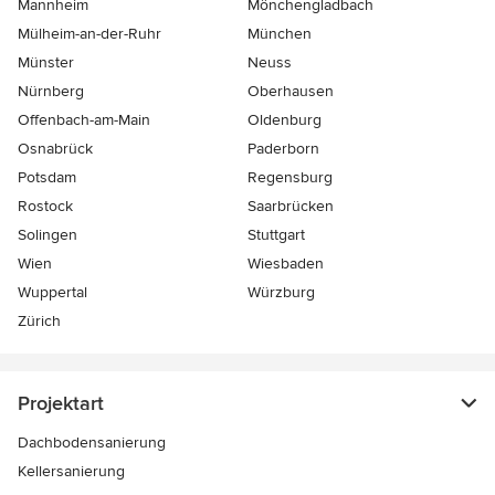
Mannheim
Mönchen­gladbach
Mülheim-an-der-Ruhr
München
Münster
Neuss
Nürnberg
Oberhausen
Offenbach-am-Main
Oldenburg
Osnabrück
Paderborn
Potsdam
Regensburg
Rostock
Saarbrücken
Solingen
Stuttgart
Wien
Wiesbaden
Wuppertal
Würzburg
Zürich
Projektart
Dachbodensanierung
Kellersanierung