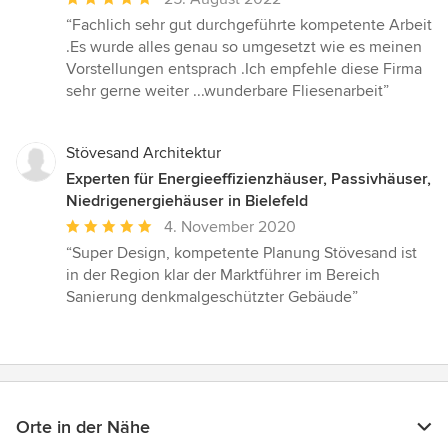
Bewertung:
“Fachlich sehr gut durchgeführte kompetente Arbeit
5
.Es wurde alles genau so umgesetzt wie es meinen
von
Vorstellungen entsprach .Ich empfehle diese Firma
5
sehr gerne weiter ...wunderbare Fliesenarbeit”
Sternen
Stövesand Architektur
Experten für Energieeffizienzhäuser, Passivhäuser,
Niedrigenergiehäuser in Bielefeld
Durchschnittliche
4. November 2020
Bewertung:
“Super Design, kompetente Planung Stövesand ist
5
in der Region klar der Marktführer im Bereich
von
Sanierung denkmalgeschützter Gebäude”
5
Sternen
Orte in der Nähe