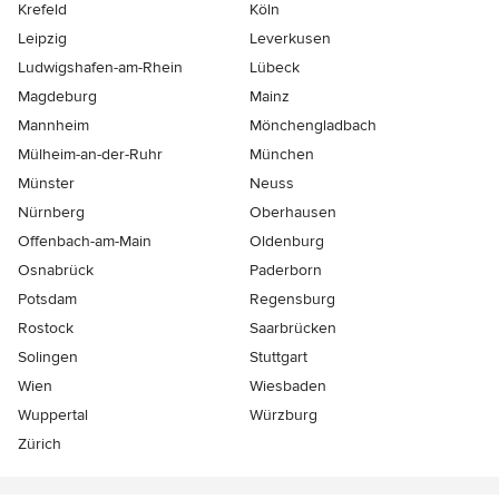
Krefeld
Köln
Leipzig
Leverkusen
Ludwigshafen-am-Rhein
Lübeck
Magdeburg
Mainz
Mannheim
Mönchen­gladbach
Mülheim-an-der-Ruhr
München
Münster
Neuss
Nürnberg
Oberhausen
Offenbach-am-Main
Oldenburg
Osnabrück
Paderborn
Potsdam
Regensburg
Rostock
Saarbrücken
Solingen
Stuttgart
Wien
Wiesbaden
Wuppertal
Würzburg
Zürich