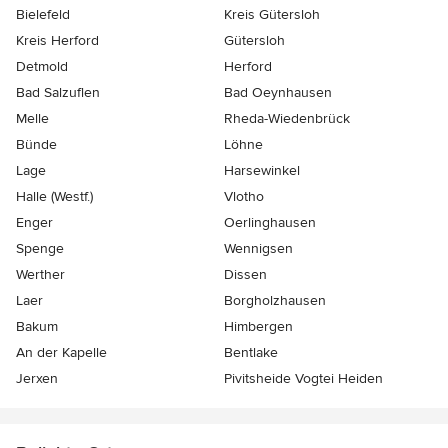
Bielefeld
Kreis Gütersloh
Kreis Herford
Gütersloh
Detmold
Herford
Bad Salzuflen
Bad Oeynhausen
Melle
Rheda-Wiedenbrück
Bünde
Löhne
Lage
Harsewinkel
Halle (Westf.)
Vlotho
Enger
Oerlinghausen
Spenge
Wennigsen
Werther
Dissen
Laer
Borgholzhausen
Bakum
Himbergen
An der Kapelle
Bentlake
Jerxen
Pivitsheide Vogtei Heiden