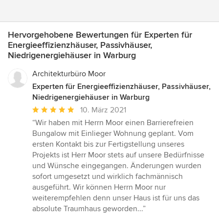
Hervorgehobene Bewertungen für Experten für
Energieeffizienzhäuser, Passivhäuser,
Niedrigenergiehäuser in Warburg
Architekturbüro Moor
Experten für Energieeffizienzhäuser, Passivhäuser,
Niedrigenergiehäuser in Warburg
Durchschnittliche
10. März 2021
Bewertung:
“Wir haben mit Herrn Moor einen Barrierefreien
5
Bungalow mit Einlieger Wohnung geplant. Vom
von
ersten Kontakt bis zur Fertigstellung unseres
5
Projekts ist Herr Moor stets auf unsere Bedürfnisse
Sternen
und Wünsche eingegangen. Änderungen wurden
sofort umgesetzt und wirklich fachmännisch
ausgeführt. Wir können Herrn Moor nur
weiterempfehlen denn unser Haus ist für uns das
absolute Traumhaus geworden...”