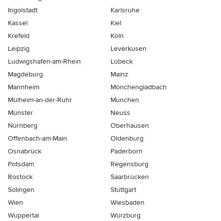
Ingolstadt
Karlsruhe
Kassel
Kiel
Krefeld
Köln
Leipzig
Leverkusen
Ludwigshafen-am-Rhein
Lübeck
Magdeburg
Mainz
Mannheim
Mönchen­gladbach
Mülheim-an-der-Ruhr
München
Münster
Neuss
Nürnberg
Oberhausen
Offenbach-am-Main
Oldenburg
Osnabrück
Paderborn
Potsdam
Regensburg
Rostock
Saarbrücken
Solingen
Stuttgart
Wien
Wiesbaden
Wuppertal
Würzburg