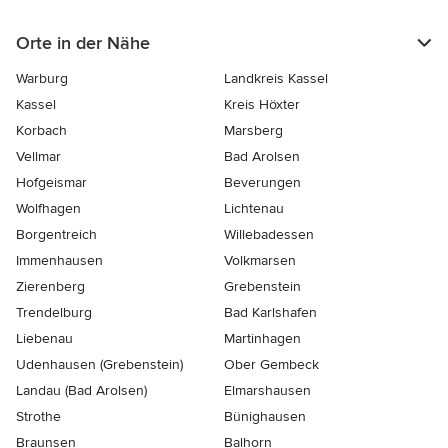
Orte in der Nähe
Warburg
Landkreis Kassel
Kassel
Kreis Höxter
Korbach
Marsberg
Vellmar
Bad Arolsen
Hofgeismar
Beverungen
Wolfhagen
Lichtenau
Borgentreich
Willebadessen
Immenhausen
Volkmarsen
Zierenberg
Grebenstein
Trendelburg
Bad Karlshafen
Liebenau
Martinhagen
Udenhausen (Grebenstein)
Ober Gembeck
Landau (Bad Arolsen)
Elmarshausen
Strothe
Bünighausen
Braunsen
Balhorn