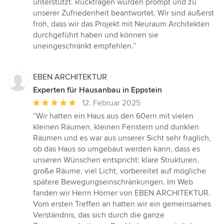
unterstützt. Rückfragen wurden prompt und zu
unserer Zufriedenheit beantwortet. Wir sind äußerst
froh, dass wir das Projekt mit Neuraum Architekten
durchgeführt haben und können sie
uneingeschränkt empfehlen.”
EBEN ARCHITEKTUR
Experten für Hausanbau in Eppstein
Durchschnittliche
12. Februar 2025
Bewertung:
“Wir hatten ein Haus aus den 60ern mit vielen
5
kleinen Räumen, kleinen Fenstern und dunklen
von
Räumen und es war aus unserer Sicht sehr fraglich,
5
ob das Haus so umgebaut werden kann, dass es
Sternen
unseren Wünschen entspricht: klare Strukturen,
große Räume, viel Licht, vorbereitet auf mögliche
spätere Bewegungseinschränkungen. Im Web
fanden wir Herrn Hörner von EBEN ARCHITEKTUR.
Vom ersten Treffen an hatten wir ein gemeinsames
Verständnis, das sich durch die ganze