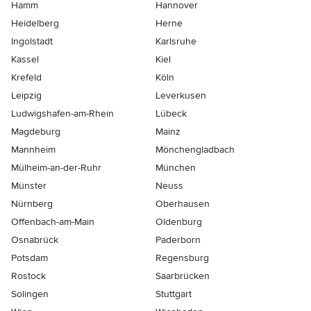
Hamm
Hannover
Heidelberg
Herne
Ingolstadt
Karlsruhe
Kassel
Kiel
Krefeld
Köln
Leipzig
Leverkusen
Ludwigshafen-am-Rhein
Lübeck
Magdeburg
Mainz
Mannheim
Mönchen­gladbach
Mülheim-an-der-Ruhr
München
Münster
Neuss
Nürnberg
Oberhausen
Offenbach-am-Main
Oldenburg
Osnabrück
Paderborn
Potsdam
Regensburg
Rostock
Saarbrücken
Solingen
Stuttgart