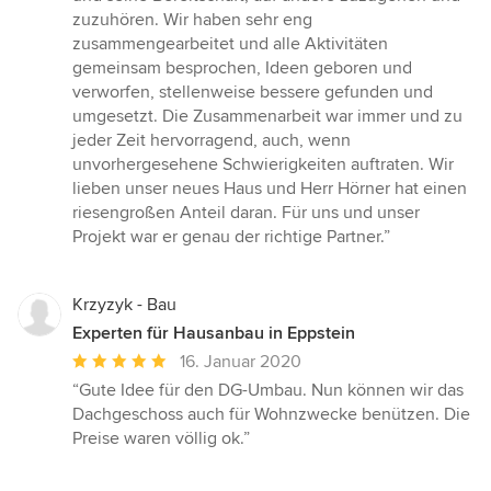
zuzuhören. Wir haben sehr eng
zusammengearbeitet und alle Aktivitäten
gemeinsam besprochen, Ideen geboren und
verworfen, stellenweise bessere gefunden und
umgesetzt. Die Zusammenarbeit war immer und zu
jeder Zeit hervorragend, auch, wenn
unvorhergesehene Schwierigkeiten auftraten. Wir
lieben unser neues Haus und Herr Hörner hat einen
riesengroßen Anteil daran. Für uns und unser
Projekt war er genau der richtige Partner.”
Krzyzyk - Bau
Experten für Hausanbau in Eppstein
Durchschnittliche
16. Januar 2020
Bewertung:
“Gute Idee für den DG-Umbau. Nun können wir das
5
Dachgeschoss auch für Wohnzwecke benützen. Die
von
Preise waren völlig ok.”
5
Sternen