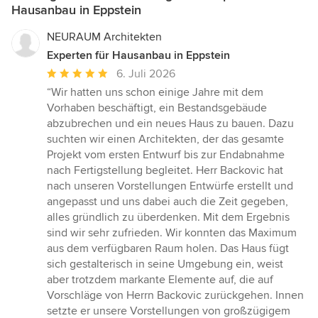
Hausanbau in Eppstein
NEURAUM Architekten
Experten für Hausanbau in Eppstein
Durchschnittliche
6. Juli 2026
Bewertung:
“Wir hatten uns schon einige Jahre mit dem
5
Vorhaben beschäftigt, ein Bestandsgebäude
von
abzubrechen und ein neues Haus zu bauen. Dazu
5
suchten wir einen Architekten, der das gesamte
Sternen
Projekt vom ersten Entwurf bis zur Endabnahme
nach Fertigstellung begleitet. Herr Backovic hat
nach unseren Vorstellungen Entwürfe erstellt und
angepasst und uns dabei auch die Zeit gegeben,
alles gründlich zu überdenken. Mit dem Ergebnis
sind wir sehr zufrieden. Wir konnten das Maximum
aus dem verfügbaren Raum holen. Das Haus fügt
sich gestalterisch in seine Umgebung ein, weist
aber trotzdem markante Elemente auf, die auf
Vorschläge von Herrn Backovic zurückgehen. Innen
setzte er unsere Vorstellungen von großzügigem