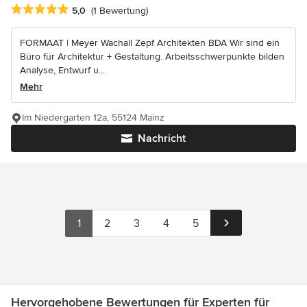
Durchschnittliche Bewertung: 5 von 5 Sternen
5,0
(1 Bewertung)
FORMAAT | Meyer Wachall Zepf Architekten BDA Wir sind ein
Büro für Architektur + Gestaltung. Arbeitsschwerpunkte bilden
Analyse, Entwurf u...
Mehr
Im Niedergarten 12a, 55124 Mainz
Nachricht
1
2
3
4
5
Hervorgehobene Bewertungen für Experten für