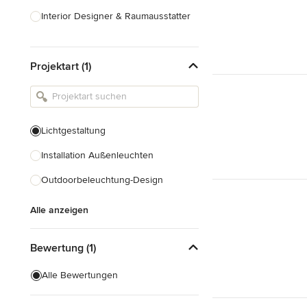
Interior Designer & Raumausstatter
Küchenplanung
Projektart (1)
Landschaftsarchitekten
Armaturen & Sanitärbedarf
Beleuchtung
Lichtgestaltung
Einbauschränke
Installation Außenleuchten
Alle anzeigen
Outdoorbeleuchtung-Design
Alle anzeigen
Bewertung (1)
Alle Bewertungen