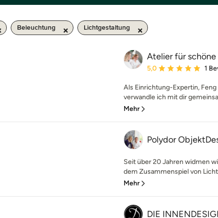
Beleuchtung
Lichtgestaltung
Atelier für schön
Durchschnittliche Bewe
5,0
1 B
Als Einrichtung-Expertin, Fen
verwandle ich mit dir gemeins
Mehr
Polydor ObjektDe
Seit über 20 Jahren widmen wi
dem Zusammenspiel von Licht, 
Mehr
DIE INNENDESIG