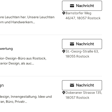
Nachricht
Barnstorfer Weg
re Leuchten her. Unsere Leuchten
46/47, 18057 Rostock
ern und Handwerkern...
Nachricht
rtung: 5 von 5 Sternen
ewertung
St.-Georg-Straße 63,
18055 Rostock
terior-Design-Büro aus Rostock,
rior Design, als auc...
gn
Nachricht
Doberaner Strasse 135,
sign, Innengestaltung. Idee und
18057 Rostock
n, Büro, Privatr...