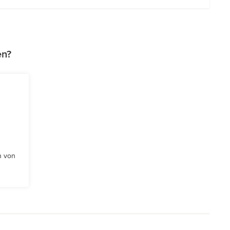
en?
n von