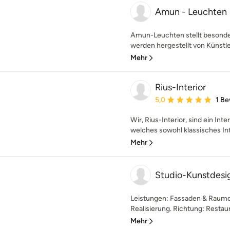
Amun - Leuchten
Amun-Leuchten stellt besonde
werden hergestellt von Künstl
Mehr
Rius-Interior
Durchschnittliche Bewe
5,0
1 B
Wir, Rius-Interior, sind ein In
welches sowohl klassisches Inte
Mehr
Studio-Kunstdesi
Leistungen: Fassaden & Raumde
Realisierung. Richtung: Restaura
Mehr