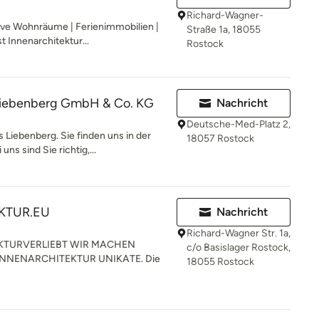
Richard-Wagner-
e Wohnräume | Ferienimmobilien |
Straße 1a, 18055
t Innenarchitektur...
Rostock
Liebenberg GmbH & Co. KG
Nachricht
Deutsche-Med-Platz 2,
iebenberg. Sie finden uns in der
18057 Rostock
ns sind Sie richtig,...
KTUR.EU
Nachricht
Richard-Wagner Str. 1a,
KTURVERLIEBT WIR MACHEN
c/o Basislager Rostock,
INNENARCHITEKTUR UNIKATE. Die
18055 Rostock