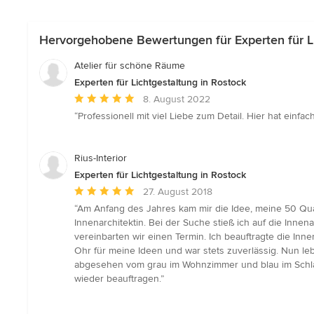
Hervorgehobene Bewertungen für Experten für Li
Atelier für schöne Räume
Experten für Lichtgestaltung in Rostock
Durchschnittliche
8. August 2022
Bewertung:
“Professionell mit viel Liebe zum Detail. Hier hat einfach
5
von
5
Rius-Interior
Sternen
Experten für Lichtgestaltung in Rostock
Durchschnittliche
27. August 2018
Bewertung:
“Am Anfang des Jahres kam mir die Idee, meine 50 Qua
5
Innenarchitektin. Bei der Suche stieß ich auf die In
von
vereinbarten wir einen Termin. Ich beauftragte die Inn
5
Ohr für meine Ideen und war stets zuverlässig. Nun leb
Sternen
abgesehen vom grau im Wohnzimmer und blau im Schlafz
wieder beauftragen.”