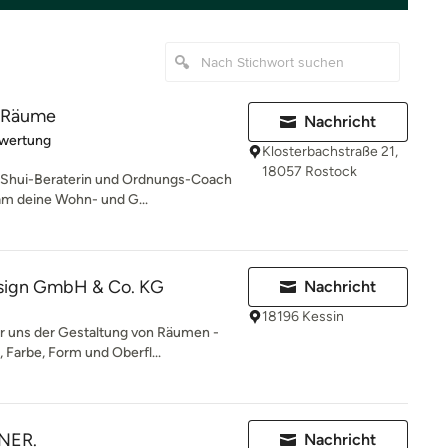
e Räume
Nachricht
rtung: 5 von 5 Sternen
ewertung
Klosterbachstraße 21,
18057 Rostock
g Shui-Beraterin und Ordnungs-Coach
am deine Wohn- und G...
sign GmbH & Co. KG
Nachricht
18196 Kessin
r uns der Gestaltung von Räumen -
Farbe, Form und Oberfl...
NER.
Nachricht