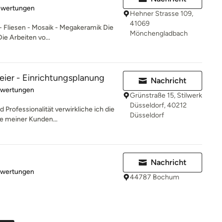
rtung: 5 von 5 Sternen
ewertungen
Hehner Strasse 109,
41069
- Fliesen - Mosaik - Megakeramik Die
Mönchengladbach
ie Arbeiten vo...
ier - Einrichtungsplanung
Nachricht
rtung: 5 von 5 Sternen
ewertungen
Grünstraße 15, Stilwerk
Düsseldorf, 40212
d Professionalität verwirkliche ich die
Düsseldorf
 meiner Kunden...
Nachricht
rtung: 5 von 5 Sternen
ewertungen
44787 Bochum