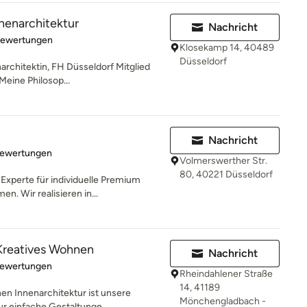
nnenarchitektur
Nachricht
rtung: 5 von 5 Sternen
Bewertungen
Klosekamp 14, 40489
Düsseldorf
narchitektin, FH Düsseldorf Mitglied
ine Philosop...
Nachricht
rtung: 5 von 5 Sternen
Bewertungen
Volmerswerther Str.
80, 40221 Düsseldorf
xperte für individuelle Premium
. Wir realisieren in...
eatives Wohnen
Nachricht
rtung: 5 von 5 Sternen
Bewertungen
Rheindahlener Straße
14, 41189
 Innenarchitektur ist unsere
Mönchengladbach -
ur einfache Gestaltunge...