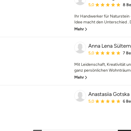
Durchschnittliche Bewe
5,0
8 B
Ihr Handwerker für Naturstein 
Idee macht den Unterschied . D
Mehr
Anna Lena Sülteme
Durchschnittliche Bewe
5,0
7 B
Mit Leidenschaft, Kreativität un
ganz persönlichen Wohnträume
Mehr
Anastasiia Gotska
Durchschnittliche Bewe
5,0
6 B