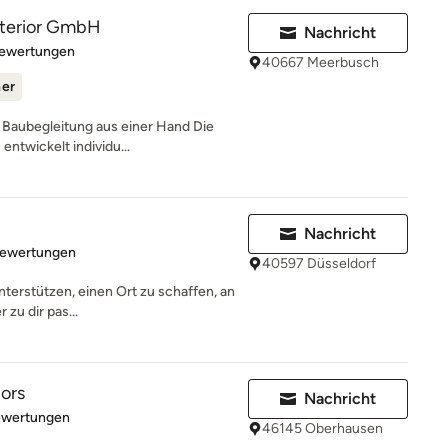
interior GmbH
Nachricht
rtung: 4.7 von 5 Sternen
Bewertungen
40667 Meerbusch
ner
 Baubegleitung aus einer Hand Die
entwickelt individu...
Nachricht
rtung: 5 von 5 Sternen
Bewertungen
40597 Düsseldorf
unterstützen, einen Ort zu schaffen, an
zu dir pas...
iors
Nachricht
rtung: 5 von 5 Sternen
ewertungen
46145 Oberhausen