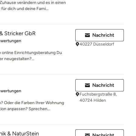
Zuhause verändern und es in einen
ür dich und deine Fami...
 & Stricker GbR
Nachricht
rtung: 5 von 5 Sternen
ewertungen
40227 Düsseldorf
lle online Einrichtungsberatung Du
er neugestalten?...
Nachricht
rtung: 5 von 5 Sternen
ewertungen
Fuchsbergstraße 8,
40724 Hilden
n? Oder die Farben Ihrer Wohnung
tion anpassen? Sprechen...
ik & NaturStein
Nachricht