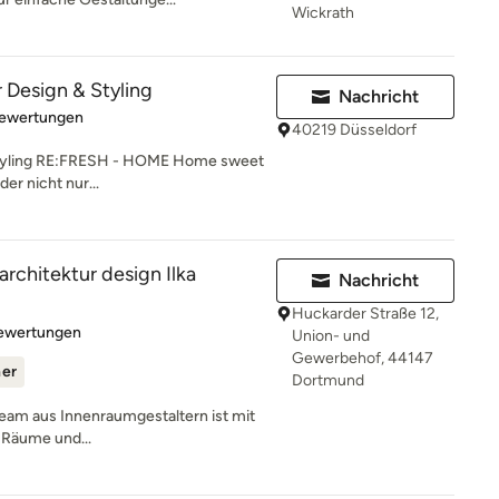
Wickrath
 Design & Styling
Nachricht
rtung: 5 von 5 Sternen
Bewertungen
40219 Düsseldorf
 Styling RE:FRESH - HOME Home sweet
r nicht nur...
rchitektur design Ilka
Nachricht
Huckarder Straße 12,
rtung: 4.9 von 5 Sternen
Bewertungen
Union- und
Gewerbehof, 44147
ner
Dortmund
Team aus Innenraumgestaltern ist mit
e Räume und...