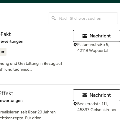
eFakt
Nachricht
rtung: 5 von 5 Sternen
Bewertungen
Platanenstraße 5,
42119 Wuppertal
ner
lanung und Gestaltung in Bezug auf
hl und technisc...
Effekt
Nachricht
rtung: 5 von 5 Sternen
Bewertungen
Beckeradstr. 111,
45897 Gelsenkirchen
ealisieren seit über 29 Jahren
chtkonzepte. Für drinn...