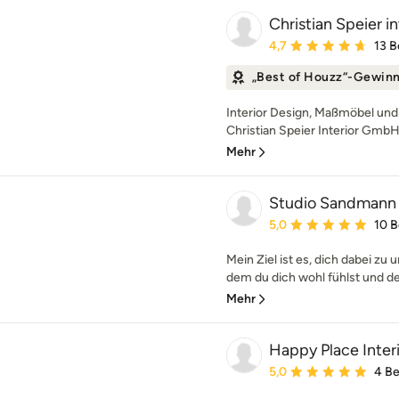
Christian Speier 
Durchschnittliche Bewe
4,7
13 
„Best of Houzz“-Gewin
Interior Design, Maßmöbel und
Christian Speier Interior GmbH 
Mehr
Studio Sandmann
Durchschnittliche Bewe
5,0
10 
Mein Ziel ist es, dich dabei zu 
dem du dich wohl fühlst und der 
Mehr
Happy Place Inter
Durchschnittliche Bewe
5,0
4 B