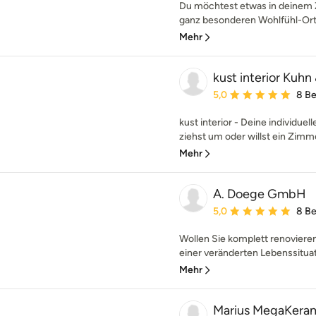
Du möchtest etwas in deinem 
ganz besonderen Wohlfühl-Ort f
Mehr
kust interior Kuhn
Durchschnittliche Bewe
5,0
8 B
kust interior - Deine individue
ziehst um oder willst ein Zimm
Mehr
A. Doege GmbH
Durchschnittliche Bewe
5,0
8 B
Wollen Sie komplett renoviere
einer veränderten Lebenssitua
Mehr
Marius MegaKeram