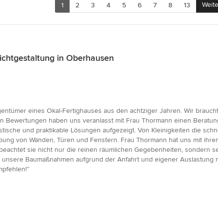
Weite
1
2
3
4
5
6
7
8
13
ichtgestaltung in Oberhausen
entümer eines Okal-Fertighauses aus den achtziger Jahren. Wir brauch
gen Bewertungen haben uns veranlasst mit Frau Thormann einen Beratung
stische und praktikable Lösungen aufgezeigt. Von Kleinigkeiten die schne
ung von Wänden, Türen und Fenstern. Frau Thormann hat uns mit ihrem
beachtet sie nicht nur die reinen räumlichen Gegebenheiten, sondern s
 unsere Baumaßnahmen aufgrund der Anfahrt und eigener Auslastung ni
mpfehlen!”