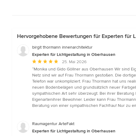
Hervorgehobene Bewertungen für Experten für L
birgit thormann innenarchitektur
Experten für Lichtgestaltung in Oberhausen
Durchschnittliche
25. Mai 2026
Bewertung:
“Monika und Gido Göllner aus Oberhausen Wir sind Eig
5
Netz sind wir auf Frau Thormann gestoßen. Die dorti
von
Telefon war unkompliziert. Frau Thormann hat uns reali
5
neuen Bodenbelägen und grundsätzlich neuer Farbgeb
Sternen
sympathischen Art sehr überzeugt. Bei ihrer Beratung 
Eigenartenihrer Bewohner. Leider kann Frau Thormann
Beratung von einer sympathischen Fachfrau! Nur zu e
Raumagentur ArteFakt
Experten für Lichtgestaltung in Oberhausen