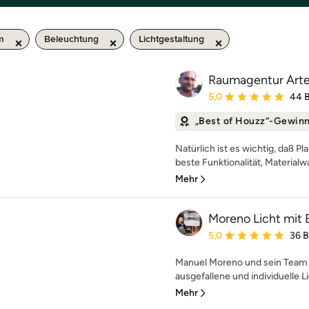
m
Beleuchtung
Lichtgestaltung
Raumagentur Art
Durchschnittliche Bewe
5,0
44 
„Best of Houzz“-Gewin
Natürlich ist es wichtig, daß P
beste Funktionalität, Materialwa
Mehr
Moreno Licht mit 
Durchschnittliche Bewe
5,0
36 
Manuel Moreno und sein Team r
ausgefallene und individuelle Li
Mehr