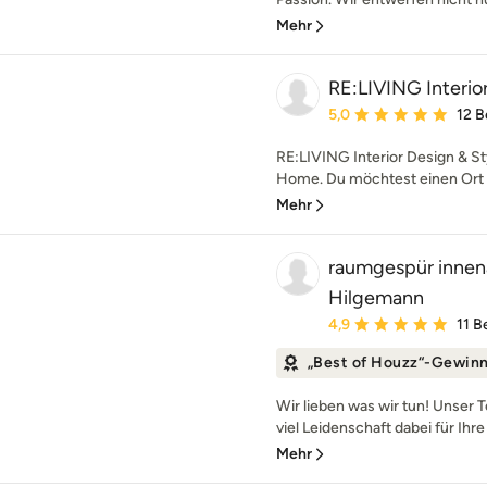
Mehr
RE:LIVING Interior
Durchschnittliche Bewe
5,0
12 
RE:LIVING Interior Design &
Home. Du möchtest einen Ort de
Mehr
raumgespür innena
Hilgemann
Durchschnittliche Bewe
4,9
11 
„Best of Houzz“-Gewin
Wir lieben was wir tun! Unser 
viel Leidenschaft dabei für Ihr
Mehr