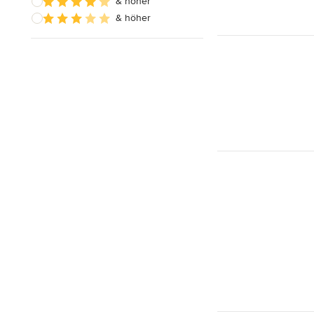
& höher
& höher