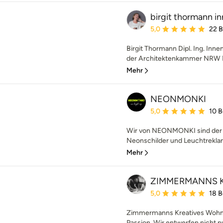
birgit thormann i
Durchschnittliche Bewe
5,0
22 
Birgit Thormann Dipl. Ing. Inne
der Architektenkammer NRW Me
Mehr
NEONMONKI
Durchschnittliche Bewe
5,0
10 
Wir von NEONMONKI sind der E
Neonschilder und Leuchtreklamen
Mehr
ZIMMERMANNS Kr
Durchschnittliche Bewe
5,0
18 
Zimmermanns Kreatives Wohnen
Passion. Wir entwerfen nicht n