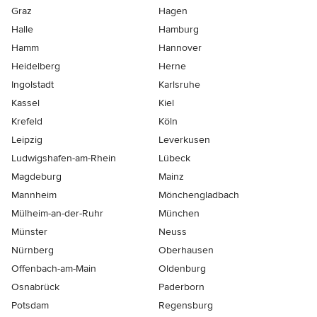
Graz
Hagen
Halle
Hamburg
Hamm
Hannover
Heidelberg
Herne
Ingolstadt
Karlsruhe
Kassel
Kiel
Krefeld
Köln
Leipzig
Leverkusen
Ludwigshafen-am-Rhein
Lübeck
Magdeburg
Mainz
Mannheim
Mönchen­gladbach
Mülheim-an-der-Ruhr
München
Münster
Neuss
Nürnberg
Oberhausen
Offenbach-am-Main
Oldenburg
Osnabrück
Paderborn
Potsdam
Regensburg