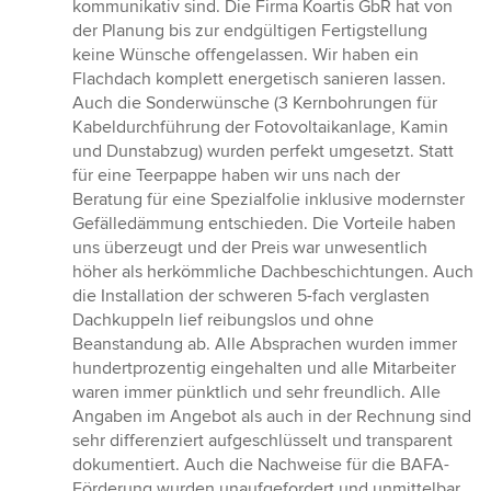
5
kommunikativ sind. Die Firma Koartis GbR hat von
Sternen
der Planung bis zur endgültigen Fertigstellung
keine Wünsche offengelassen. Wir haben ein
Flachdach komplett energetisch sanieren lassen.
Auch die Sonderwünsche (3 Kernbohrungen für
Kabeldurchführung der Fotovoltaikanlage, Kamin
und Dunstabzug) wurden perfekt umgesetzt. Statt
für eine Teerpappe haben wir uns nach der
Beratung für eine Spezialfolie inklusive modernster
Gefälledämmung entschieden. Die Vorteile haben
uns überzeugt und der Preis war unwesentlich
höher als herkömmliche Dachbeschichtungen. Auch
die Installation der schweren 5-fach verglasten
Dachkuppeln lief reibungslos und ohne
Beanstandung ab. Alle Absprachen wurden immer
hundertprozentig eingehalten und alle Mitarbeiter
waren immer pünktlich und sehr freundlich. Alle
Angaben im Angebot als auch in der Rechnung sind
sehr differenziert aufgeschlüsselt und transparent
dokumentiert. Auch die Nachweise für die BAFA-
Förderung wurden unaufgefordert und unmittelbar