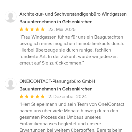
Architektur- und Sachverständigenbüro Windgassen
Bauunternehmen in Gelsenkirchen
Durchschnittliche
23. Mai 2025
Bewertung:
“Frau Windgassen führte für uns ein Baugutachten
5
bezüglich eines möglichen Immobilienkaufs durch.
von
Hierbei überzeuge sie durch ruhige, fachlich
5
fundierte Art. In der Zukunft würde wir jederzeit
Sternen
erneut auf Sie zurückkommen.”
ONE!CONTACT-Planungsbüro GmbH
Bauunternehmen in Gelsenkirchen
Durchschnittliche
2. Dezember 2024
Bewertung:
“Herr Stiepelmann und sein Team von One!Contact
5
haben uns über viele Monate hinweg durch den
von
gesamten Prozess des Umbaus unseres
5
Einfamilienhauses begleitet und unsere
Sternen
Erwartungen bei weitem übertroffen. Bereits beim