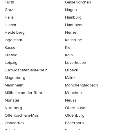
Fürth
Gelsenkirchen
Graz
Hagen
Halle
Hamburg
Hamm
Hannover
Heidelberg
Herne
Ingolstadt
Karlsruhe
Kassel
Kiel
Krefeld
Köln
Leipzig
Leverkusen
Ludwigshafen-am-Rhein
Lübeck
Magdeburg
Mainz
Mannheim
Mönchen­gladbach
Mülheim-an-der-Ruhr
München
Münster
Neuss
Nürnberg
Oberhausen
Offenbach-am-Main
Oldenburg
Osnabrück
Paderborn