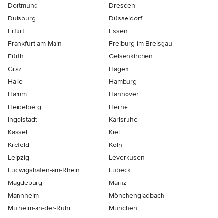
Dortmund
Dresden
Duisburg
Düsseldorf
Erfurt
Essen
Frankfurt am Main
Freiburg-im-Breisgau
Fürth
Gelsenkirchen
Graz
Hagen
Halle
Hamburg
Hamm
Hannover
Heidelberg
Herne
Ingolstadt
Karlsruhe
Kassel
Kiel
Krefeld
Köln
Leipzig
Leverkusen
Ludwigshafen-am-Rhein
Lübeck
Magdeburg
Mainz
Mannheim
Mönchen­gladbach
Mülheim-an-der-Ruhr
München