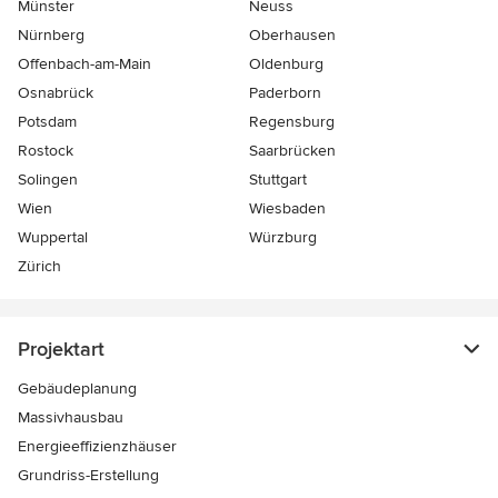
Münster
Neuss
Nürnberg
Oberhausen
Offenbach-am-Main
Oldenburg
Osnabrück
Paderborn
Potsdam
Regensburg
Rostock
Saarbrücken
Solingen
Stuttgart
Wien
Wiesbaden
Wuppertal
Würzburg
Zürich
Projektart
Gebäudeplanung
Massivhausbau
Energieeffizienzhäuser
Grundriss-Erstellung