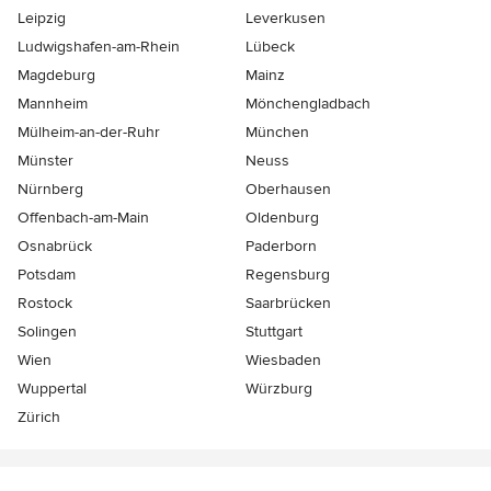
Leipzig
Leverkusen
Ludwigshafen-am-Rhein
Lübeck
Magdeburg
Mainz
Mannheim
Mönchen­gladbach
Mülheim-an-der-Ruhr
München
Münster
Neuss
Nürnberg
Oberhausen
Offenbach-am-Main
Oldenburg
Osnabrück
Paderborn
Potsdam
Regensburg
Rostock
Saarbrücken
Solingen
Stuttgart
Wien
Wiesbaden
Wuppertal
Würzburg
Zürich