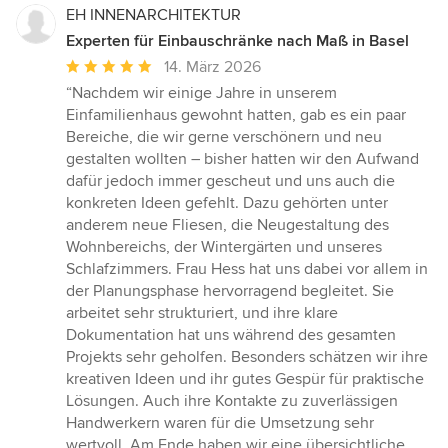
EH INNENARCHITEKTUR
Experten für Einbauschränke nach Maß in Basel
Durchschnittliche
14. März 2026
Bewertung:
“Nachdem wir einige Jahre in unserem
5
Einfamilienhaus gewohnt hatten, gab es ein paar
von
Bereiche, die wir gerne verschönern und neu
5
gestalten wollten – bisher hatten wir den Aufwand
Sternen
dafür jedoch immer gescheut und uns auch die
konkreten Ideen gefehlt. Dazu gehörten unter
anderem neue Fliesen, die Neugestaltung des
Wohnbereichs, der Wintergärten und unseres
Schlafzimmers. Frau Hess hat uns dabei vor allem in
der Planungsphase hervorragend begleitet. Sie
arbeitet sehr strukturiert, und ihre klare
Dokumentation hat uns während des gesamten
Projekts sehr geholfen. Besonders schätzen wir ihre
kreativen Ideen und ihr gutes Gespür für praktische
Lösungen. Auch ihre Kontakte zu zuverlässigen
Handwerkern waren für die Umsetzung sehr
wertvoll. Am Ende haben wir eine übersichtliche