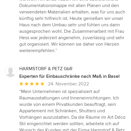
Dokumentationsmappe mit allen Plänen und den
verwendeten Materialien erhalten, was für uns auch
künftig sehr hilfreich ist. Heute genießen wir unser
Haus nach dem Umbau sehr und fühlen uns darin
ausgesprochen wohl. Die Zusammenarbeit mit Frau
Hess war jederzeit angenehm, zuverlässig und sehr
gut organisiert. Wir können sie daher von Herzen
weiterempfehlen.”
HARMSTORF & PETZ GbR
Experten für Einbauschränke nach Maß in Basel
Durchschnittliche
24. November 2022
Bewertung:
“Mein Unternehmen ist spezialisiert auf
5
Raumausstattungen und Inneneinrichtungen. Ich
von
wurde von einem Privatkunden beauftragt, sein
5
Appartement mit Schränken, Shutters und
Sternen
Vorhängen auszustatten. Da die Räume im Art Déco
Stil eingerichtet werden sollten, arbeitete ich auf
Wunsch des Kunden mit der Firma Harmstorf & Petz