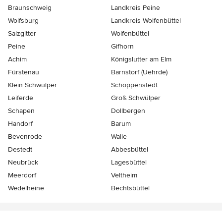
Braunschweig
Landkreis Peine
Wolfsburg
Landkreis Wolfenbüttel
Salzgitter
Wolfenbüttel
Peine
Gifhorn
Achim
Königslutter am Elm
Fürstenau
Barnstorf (Uehrde)
Klein Schwülper
Schöppenstedt
Leiferde
Groß Schwülper
Schapen
Dollbergen
Handorf
Barum
Bevenrode
Walle
Destedt
Abbesbüttel
Neubrück
Lagesbüttel
Meerdorf
Veltheim
Wedelheine
Bechtsbüttel