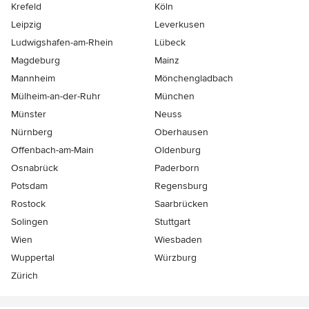
Krefeld
Köln
Leipzig
Leverkusen
Ludwigshafen-am-Rhein
Lübeck
Magdeburg
Mainz
Mannheim
Mönchen­gladbach
Mülheim-an-der-Ruhr
München
Münster
Neuss
Nürnberg
Oberhausen
Offenbach-am-Main
Oldenburg
Osnabrück
Paderborn
Potsdam
Regensburg
Rostock
Saarbrücken
Solingen
Stuttgart
Wien
Wiesbaden
Wuppertal
Würzburg
Zürich