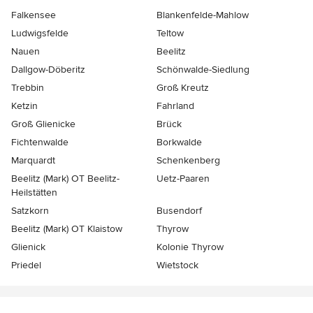
Falkensee
Blankenfelde-Mahlow
Ludwigsfelde
Teltow
Nauen
Beelitz
Dallgow-Döberitz
Schönwalde-Siedlung
Trebbin
Groß Kreutz
Ketzin
Fahrland
Groß Glienicke
Brück
Fichtenwalde
Borkwalde
Marquardt
Schenkenberg
Beelitz (Mark) OT Beelitz-
Uetz-Paaren
Heilstätten
Satzkorn
Busendorf
Beelitz (Mark) OT Klaistow
Thyrow
Glienick
Kolonie Thyrow
Priedel
Wietstock