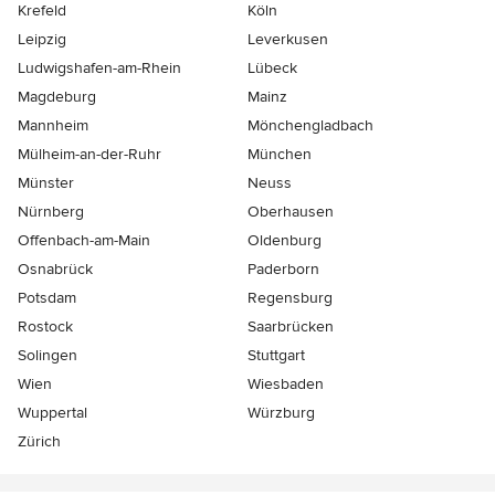
Krefeld
Köln
Leipzig
Leverkusen
Ludwigshafen-am-Rhein
Lübeck
Magdeburg
Mainz
Mannheim
Mönchen­gladbach
Mülheim-an-der-Ruhr
München
Münster
Neuss
Nürnberg
Oberhausen
Offenbach-am-Main
Oldenburg
Osnabrück
Paderborn
Potsdam
Regensburg
Rostock
Saarbrücken
Solingen
Stuttgart
Wien
Wiesbaden
Wuppertal
Würzburg
Zürich