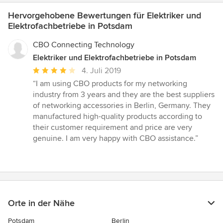
Hervorgehobene Bewertungen für Elektriker und
Elektrofachbetriebe in Potsdam
CBO Connecting Technology
Elektriker und Elektrofachbetriebe in Potsdam
Durchschnittliche
4. Juli 2019
Bewertung:
“I am using CBO products for my networking
4
industry from 3 years and they are the best suppliers
von
of networking accessories in Berlin, Germany. They
5
manufactured high-quality products according to
Sternen
their customer requirement and price are very
genuine. I am very happy with CBO assistance.”
Orte in der Nähe
Potsdam
Berlin