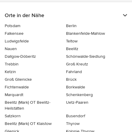
Orte in der Nähe
Potsdam
Berlin
Falkensee
Blankenfelde-Mahlow
Ludwigsfelde
Teltow
Nauen
Beelitz
Dallgow-Döberitz
Schönwalde-Siedlung
Trebbin
Groß Kreutz
Ketzin
Fahrland
Groß Glienicke
Brück
Fichtenwalde
Borkwalde
Marquardt
Schenkenberg
Beelitz (Mark) OT Beelitz-
Uetz-Paaren
Heilstätten
Satzkorn
Busendorf
Beelitz (Mark) OT Klaistow
Thyrow
Glienick
Kolonie Thyrow