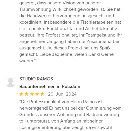
gesorgt, dass unsere Vision von unserer
Traumwohnung Wirklichkeit geworden ist. Sie hat
die Handwerker hervorragend ausgesucht und
koordiniert. Insbesondere die Tischlerarbeiten hat
sie in punkto Funktionalität und Ästhetik kreativ
betreut. Ihre Professionalität, ihr Teamgeist und ihr
angenehmer Umgang haben die Zusammenarbeit
ausgemacht. Ja, dieses Projekt hat uns Spaß
gemacht. Liebe Jaqueline, vielen Dank! Gerne
wieder.”
STUDIO RAMOS
Bauunternehmen in Potsdam
Durchschnittliche
20. Juni 2024
Bewertung:
“Die Professionalität von Herrn Ramos ist
5
hervorragend! Er hat uns bei der Optimierung vom
von
Grundriss unserer Wohnung und Badrenovierung
5
toll unterstützt, von Anfang an mit seiner
Sternen
Lösungsorientierung überzeugt, da er sowohl