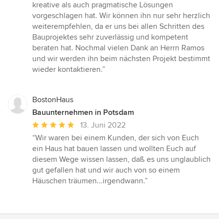
kreative als auch pragmatische Lösungen
vorgeschlagen hat. Wir können ihn nur sehr herzlich
weiterempfehlen, da er uns bei allen Schritten des
Bauprojektes sehr zuverlässig und kompetent
beraten hat. Nochmal vielen Dank an Herrn Ramos
und wir werden ihn beim nächsten Projekt bestimmt
wieder kontaktieren.”
BostonHaus
Bauunternehmen in Potsdam
Durchschnittliche
13. Juni 2022
Bewertung:
“Wir waren bei einem Kunden, der sich von Euch
5
ein Haus hat bauen lassen und wollten Euch auf
von
diesem Wege wissen lassen, daß es uns unglaublich
5
gut gefallen hat und wir auch von so einem
Sternen
Häuschen träumen...irgendwann.”