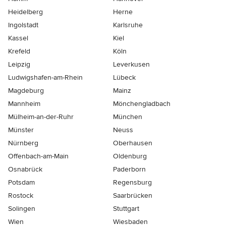
Heidelberg
Herne
Ingolstadt
Karlsruhe
Kassel
Kiel
Krefeld
Köln
Leipzig
Leverkusen
Ludwigshafen-am-Rhein
Lübeck
Magdeburg
Mainz
Mannheim
Mönchen­gladbach
Mülheim-an-der-Ruhr
München
Münster
Neuss
Nürnberg
Oberhausen
Offenbach-am-Main
Oldenburg
Osnabrück
Paderborn
Potsdam
Regensburg
Rostock
Saarbrücken
Solingen
Stuttgart
Wien
Wiesbaden