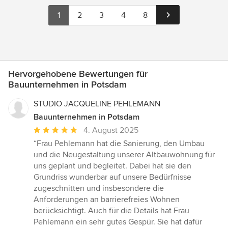
1
2
3
4
8
Hervorgehobene Bewertungen für
Bauunternehmen in Potsdam
STUDIO JACQUELINE PEHLEMANN
Bauunternehmen in Potsdam
Durchschnittliche
4. August 2025
Bewertung:
“Frau Pehlemann hat die Sanierung, den Umbau
5
und die Neugestaltung unserer Altbauwohnung für
von
uns geplant und begleitet. Dabei hat sie den
5
Grundriss wunderbar auf unsere Bedürfnisse
Sternen
zugeschnitten und insbesondere die
Anforderungen an barrierefreies Wohnen
berücksichtigt. Auch für die Details hat Frau
Pehlemann ein sehr gutes Gespür. Sie hat dafür