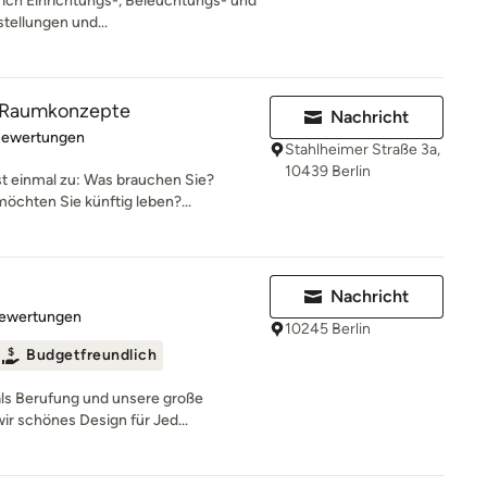
e ich Einrichtungs-, Beleuchtungs- und
tellungen und...
 Raumkonzepte
Nachricht
rtung: 5 von 5 Sternen
Bewertungen
Stahlheimer Straße 3a,
10439 Berlin
t einmal zu: Was brauchen Sie?
chten Sie künftig leben?...
Nachricht
rtung: 5 von 5 Sternen
Bewertungen
10245 Berlin
Budgetfreundlich
als Berufung und unsere große
r schönes Design für Jed...