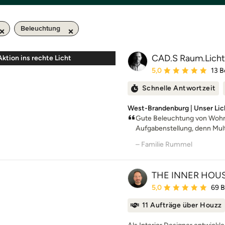
Beleuchtung
CAD.S Raum.Lich
Aktion ins rechte Licht
Durchschnittliche Bewe
5,0
13 
Schnelle Antwortzeit
West-Brandenburg | Unser Lic
Gute Beleuchtung von Wohnr
Aufgabenstellung, denn Multi-
– Familie Rummel
THE INNER HOU
Durchschnittliche Bewe
5,0
69 
11 Aufträge über Houzz