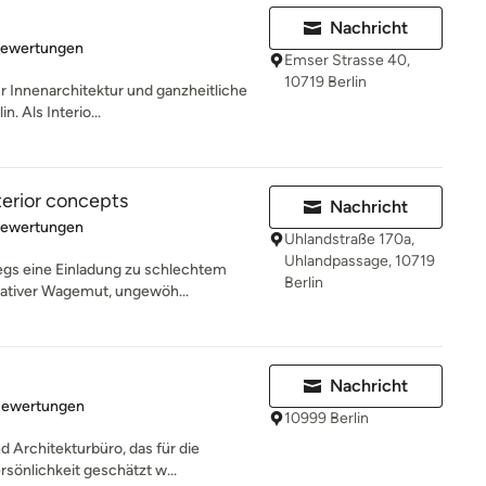
Nachricht
rtung: 5 von 5 Sternen
Bewertungen
Emser Strasse 40,
10719 Berlin
 Innenarchitektur und ganzheitliche
. Als Interio...
rior concepts
Nachricht
rtung: 5 von 5 Sternen
Bewertungen
Uhlandstraße 170a,
Uhlandpassage, 10719
egs eine Einladung zu schlechtem
Berlin
ativer Wagemut, ungewöh...
Nachricht
rtung: 4.8 von 5 Sternen
Bewertungen
10999 Berlin
d Architekturbüro, das für die
sönlichkeit geschätzt w...