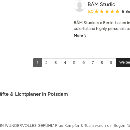
BÄM Studio
Durchschnittliche Bewe
5,0
8 B
BÄM Studio is a Berlin-based in
colorful and highly personal sp
Mehr
Weite
1
2
3
4
5
6
7
8
9
te & Lichtplaner in Potsdam
IN WUNDERVOLLES GEFÜHL" Frau Kempfer & Team waren ein Segen für 