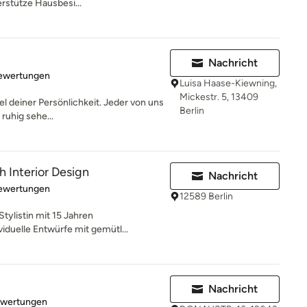
erstütze Hausbesi...
Nachricht
rtung: 5 von 5 Sternen
Bewertungen
Luisa Haase-Kiewning,
Mickestr. 5, 13409
 deiner Persönlichkeit. Jeder von uns
Berlin
 ruhig sehe...
h Interior Design
Nachricht
rtung: 5 von 5 Sternen
Bewertungen
12589 Berlin
Stylistin mit 15 Jahren
iduelle Entwürfe mit gemütl...
Nachricht
rtung: 4.9 von 5 Sternen
ewertungen