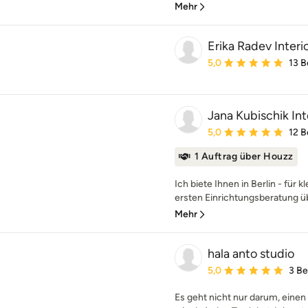
Mehr
Erika Radev Interi
Durchschnittliche Bewe
5,0
13 
Jana Kubischik In
Durchschnittliche Bewe
5,0
12 
1 Auftrag über Houzz
Ich biete Ihnen in Berlin - für 
ersten Einrichtungsberatung üb
Mehr
hala anto studio
Durchschnittliche Bewe
5,0
3 B
Es geht nicht nur darum, einen