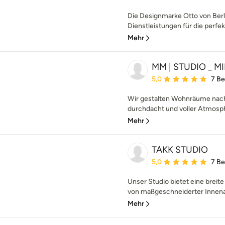
Die Designmarke Otto von Berl
Dienstleistungen für die perfekt
Mehr
MM | STUDIO _ 
Durchschnittliche Bewe
5,0
7 B
Wir gestalten Wohnräume nach 
durchdacht und voller Atmosphä
Mehr
TAKK STUDIO
Durchschnittliche Bewe
5,0
7 B
Unser Studio bietet eine breite
von maßgeschneiderter Innenarc
Mehr