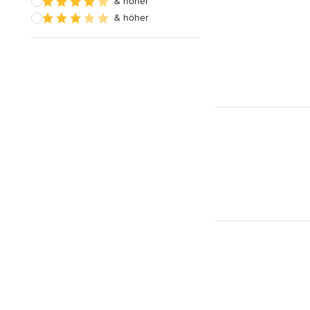
& höher
& höher