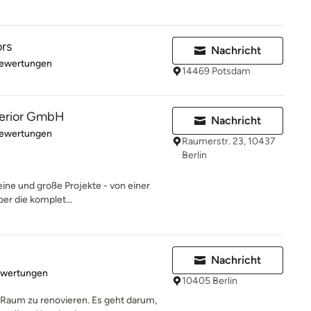
ors
Nachricht
rtung: 5 von 5 Sternen
Bewertungen
14469 Potsdam
terior GmbH
Nachricht
rtung: 5 von 5 Sternen
Bewertungen
Raumerstr. 23, 10437
Berlin
kleine und große Projekte - von einer
er die komplet...
Nachricht
rtung: 5 von 5 Sternen
ewertungen
10405 Berlin
 Raum zu renovieren. Es geht darum,