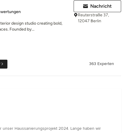
Nachricht
rtung: 5 von 5 Sternen
ewertungen
Reuterstraße 37,
12047 Berlin
terior design studio creating bold,
aces. Founded by...
r
363 Experten
unser Haussanierungsprojekt 2024. Lange haben wir