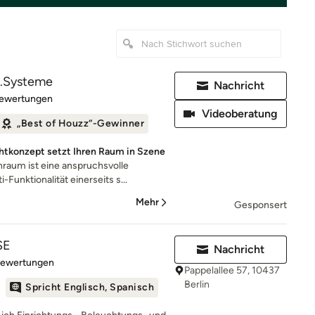
t.Systeme
Nachricht
rtung: 5 von 5 Sternen
Bewertungen
Videoberatung
„Best of Houzz“-Gewinner
htkonzept setzt Ihren Raum in Szene
aum ist eine anspruchsvolle
Funktionalität einerseits s...
Mehr
Gesponsert
SE
Nachricht
rtung: 5 von 5 Sternen
Bewertungen
Pappelallee 57, 10437
Berlin
Spricht Englisch, Spanisch