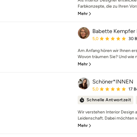
Als Interior Designer entwickl
Farbkonzepte, die zu Ihren Vors
Mehr
Babette Kempfer
Durchschnittliche Bewe
5,0
30 
Am Anfang hören wir Ihnen ers
Wovon träumen Sie? Und wie mö
Mehr
Schöner*INNEN
Durchschnittliche Bewe
5,0
17 
Schnelle Antwortzeit
Wir verstehen Interior Design 
Leidenschaft. Dabei möchten wi
Mehr