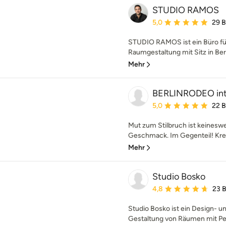
STUDIO RAMOS
Durchschnittliche Bewe
5,0
29 
STUDIO RAMOS ist ein Büro für
Raumgestaltung mit Sitz in Berlin
Mehr
BERLINRODEO inte
Durchschnittliche Bewe
5,0
22 
Mut zum Stilbruch ist keinesw
Geschmack. Im Gegenteil! Kre
Mehr
Studio Bosko
Durchschnittliche Bewe
4,8
23 
Studio Bosko ist ein Design- un
Gestaltung von Räumen mit Per