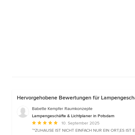
Hervorgehobene Bewertungen für Lampengeschäf
Babette Kempfer Raumkonzepte
Lampengeschäfte & Lichtplaner in Potsdam
Durchschnittliche
10. September 2025
Bewertung:
“"ZUHAUSE IST NICHT EINFACH NUR EIN ORT,ES IST E
5