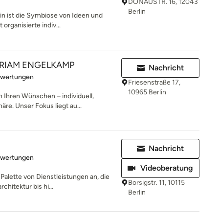
DONAUSTR. 16, 12043
Berlin
in ist die Symbiose von Ideen und
 organisierte indiv...
MIRIAM ENGELKAMP
Nachricht
rtung: 5 von 5 Sternen
ewertungen
Friesenstraße 17,
10965 Berlin
Ihren Wünschen – individuell,
re. Unser Fokus liegt au...
Nachricht
rtung: 5 von 5 Sternen
ewertungen
Videoberatung
 Palette von Dienstleistungen an, die
Borsigstr. 11, 10115
hitektur bis hi...
Berlin